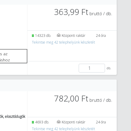
363,99 Ft
bruttó / db.
14323 db.
Központi raktár
24 óra
Tekintse meg 42 telephelyünk készletét
áshoz
db.
782,00 Ft
bruttó / db.
ók, elosztódugók
4693 db.
Központi raktár
24 óra
Tekintse meg 42 telephelyünk készletét