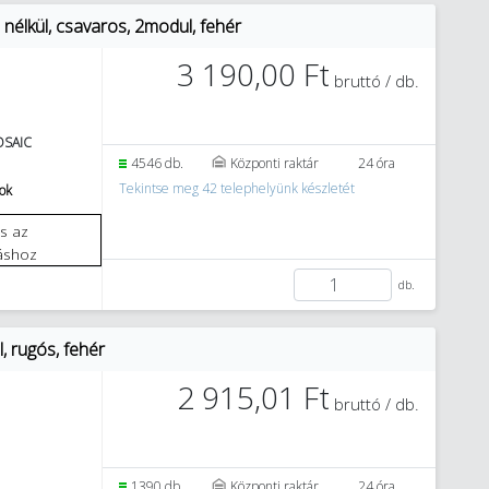
élkül, csavaros, 2modul, fehér
3 190,00 Ft
bruttó / db.
SAIC
4546 db.
Központi raktár
24 óra
Tekintse meg 42 telephelyünk készletét
tok
áshoz
db.
, rugós, fehér
2 915,01 Ft
bruttó / db.
1390 db.
Központi raktár
24 óra