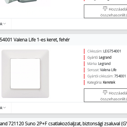
Hozzáadás az
összehasonlít
ok
4001 Valena Life 1-es keret, fehér
Cikkszám:
LEG754001
Gyártó:
Legrand
Márka:
Legrand
Sorozat:
Valena Life
Gyártói cikkszám:
754001
Kategória:
Keretek
Hozzáadás az
összehasonlít
ok
and 721120 Suno 2P+F csatlakozóaljzat, biztonsági zsaluval (GYV