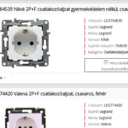
64539 Niloé 2P+F csatlakozóaljzat gyermekvédelem nélkül, csav
Cikkszám:
LEG764539
Gyártó:
Legrand
Márka:
Legrand
Sorozat:
Niloé
Gyártói cikkszám:
764539
Kategória:
Csatlakozóaljza
Hozzáadás az
összehasonlít
ok
74420 Valena 2P+F csatlakozóaljzat, csavaros, fehér
Cikkszám:
LEG774420
Gyártó:
Legrand
Márka:
Legrand
Sorozat:
Valena