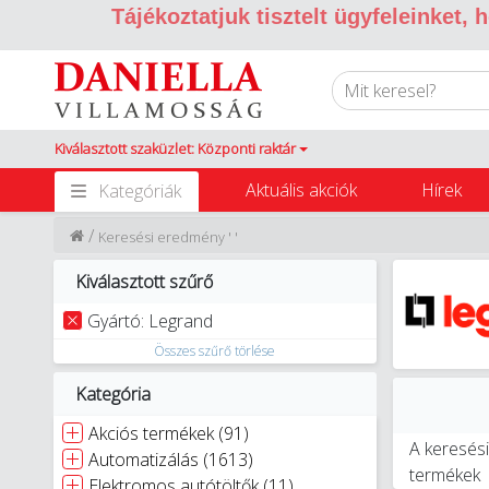
Tájékoztatjuk tisztelt ügyfeleinket,
Kiválasztott szaküzlet: Központi raktár
Aktuális akciók
Hírek
Kategóriák
/
Keresési eredmény ' '
Kiválasztott szűrő
Gyártó: Legrand
Összes szűrő törlése
Kategória
Akciós termékek (91)
A keresési
Automatizálás (1613)
termékek
Elektromos autótöltők (11)