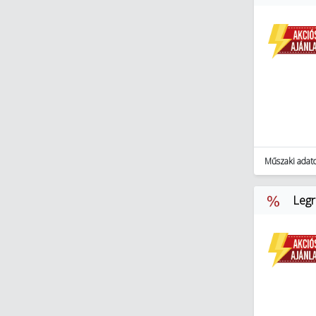
Műszaki adat
Legr