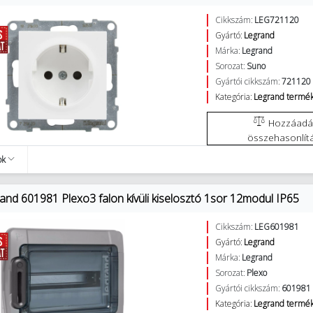
Cikkszám:
LEG721120
Gyártó:
Legrand
Márka:
Legrand
Sorozat:
Suno
Gyártói cikkszám:
721120
Kategória:
Legrand termé
Hozzáadás az
összehasonlít
ok
and 601981 Plexo3 falon kívüli kiselosztó 1sor 12modul IP65
Cikkszám:
LEG601981
Gyártó:
Legrand
Márka:
Legrand
Sorozat:
Plexo
Gyártói cikkszám:
601981
Kategória:
Legrand termé