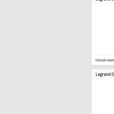
Műszaki adat
Legrand 0