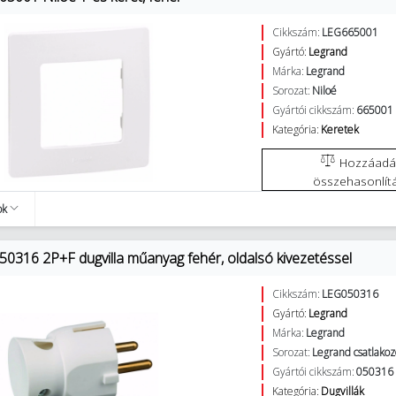
Cikkszám:
LEG665001
Gyártó:
Legrand
Márka:
Legrand
Sorozat:
Niloé
Gyártói cikkszám:
665001
Kategória:
Keretek
Hozzáadás az
összehasonlít
ok
50316 2P+F dugvilla műanyag fehér, oldalsó kivezetéssel
Cikkszám:
LEG050316
Gyártó:
Legrand
Márka:
Legrand
Sorozat:
Legrand csatlakoz
Gyártói cikkszám:
050316
Kategória:
Dugvillák