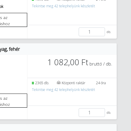
Tekintse meg 42 telephelyünk készletét
tok
áshoz
db.
yag, fehér
1 082,00 Ft
bruttó / db.
2365 db.
Központi raktár
24 óra
Tekintse meg 42 telephelyünk készletét
áshoz
db.