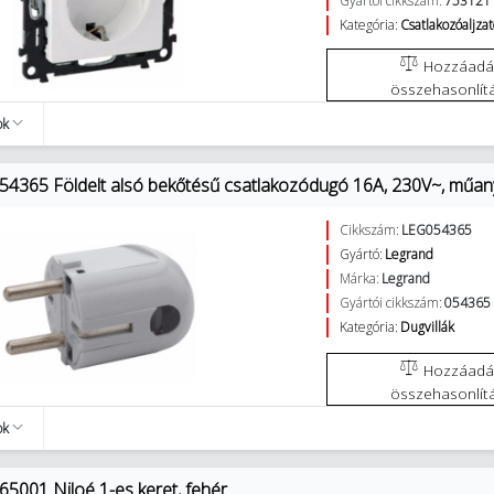
Gyártói cikkszám:
753121
Kategória:
Csatlakozóaljza
Hozzáadás az
összehasonlít
ok
54365 Földelt alsó bekőtésű csatlakozódugó 16A, 230V~, műan
Cikkszám:
LEG054365
Gyártó:
Legrand
Márka:
Legrand
Gyártói cikkszám:
054365
Kategória:
Dugvillák
Hozzáadás az
összehasonlít
ok
65001 Niloé 1-es keret, fehér