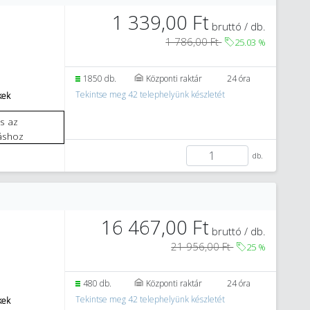
1 339,00 Ft
bruttó / db.
1 786,00 Ft
25.03
%
1850 db.
Központi raktár
24 óra
Tekintse meg 42 telephelyünk készletét
kek
áshoz
db.
16 467,00 Ft
bruttó / db.
21 956,00 Ft
25
%
480 db.
Központi raktár
24 óra
Tekintse meg 42 telephelyünk készletét
kek