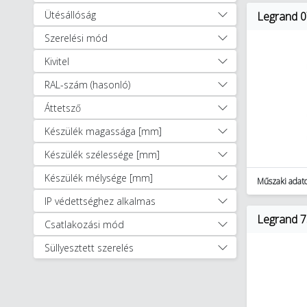
Ütésállóság
Legrand 0
Szerelési mód
Kivitel
RAL-szám (hasonló)
Áttetsző
Készülék magassága [mm]
Készülék szélessége [mm]
Készülék mélysége [mm]
Műszaki adat
IP védettséghez alkalmas
Legrand 7
Csatlakozási mód
Süllyesztett szerelés