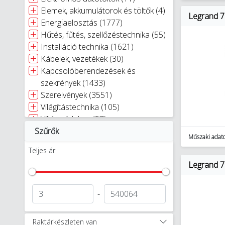
Elemek, akkumulátorok és töltők (4)
Legrand 7
Energiaelosztás (1777)
Hűtés, fűtés, szellőzéstechnika (55)
Installáció technika (1621)
Kábelek, vezetékek (30)
Kapcsolóberendezések és
szekrények (1433)
Szerelvények (3551)
Világítástechnika (105)
Villámvédelem (57)
Szűrők
Egyéb (11)
Műszaki adat
Okosotthon megoldások (114)
Teljes ár
Szerszámok (40)
Legrand 7
-
Raktárkészleten van