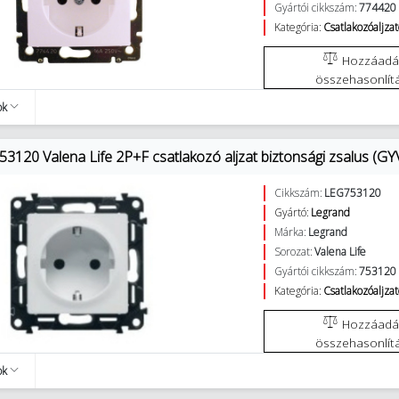
Gyártói cikkszám:
774420
Kategória:
Csatlakozóaljza
Hozzáadás az
összehasonlít
ok
3120 Valena Life 2P+F csatlakozó aljzat biztonsági zsalus (GYV
Cikkszám:
LEG753120
Gyártó:
Legrand
Márka:
Legrand
Sorozat:
Valena Life
Gyártói cikkszám:
753120
Kategória:
Csatlakozóaljza
Hozzáadás az
összehasonlít
ok