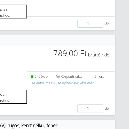
áshoz
db.
789,00 Ft
bruttó / db.
2496 db.
Központi raktár
24 óra
Tekintse meg 42 telephelyünk készletét
áshoz
db.
), rugós, keret nélkül, fehér