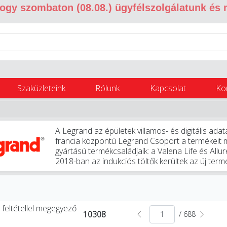
 hogy szombaton (08.08.) ügyfélszolgálatunk és
Szaküzleteink
Rólunk
Kapcsolat
Ko
A Legrand az épületek villamos- és digitális adatát
francia központú Legrand Csoport a termékeit mi
gyártású termékcsaládjaik: a Valena Life és Allu
2018-ban az indukciós töltők kerültek az új term
 feltétellel megegyező
10308
/ 688