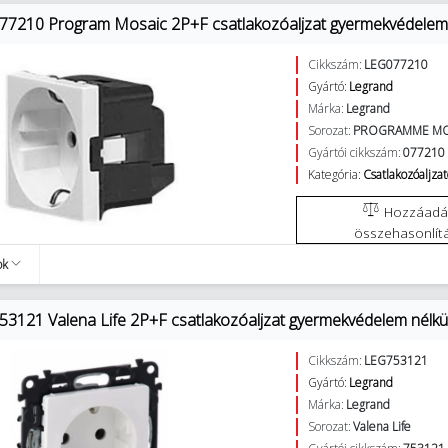
77210 Program Mosaic 2P+F csatlakozóaljzat gyermekvédelem n
Cikkszám:
LEG077210
Gyártó:
Legrand
Márka:
Legrand
Sorozat:
PROGRAMME MO
Gyártói cikkszám:
077210
Kategória:
Csatlakozóaljza
Hozzáadás az
összehasonlít
ok
53121 Valena Life 2P+F csatlakozóaljzat gyermekvédelem nélkül
Cikkszám:
LEG753121
Gyártó:
Legrand
Márka:
Legrand
Sorozat:
Valena Life