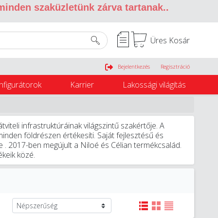
 minden szaküzletünk zárva tartanak.
.
Üres Kosár
Belépés
Bejelentkezés
Regisztráció
nfigurátorok
Karrier
Lakossági világítás
viteli infrastruktúráinak világszintű szakértője. A
nden földrészen értékesíti. Saját fejlesztésű és
re . 2017-ben megújult a Niloé és Célian termékcsalád.
ékeik közé.