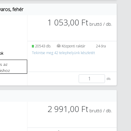
aros, fehér
1 053,00 Ft
bruttó / db.
20543 db.
Központi raktár
24 óra
Tekintse meg 42 telephelyünk készletét
tok
áshoz
db.
2 991,00 Ft
bruttó / db.