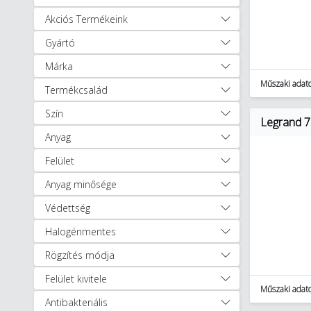
Akciós Termékeink
Gyártó
Márka
Műszaki adat
Termékcsalád
Szín
Legrand 75
Anyag
Felület
Anyag minősége
Védettség
Halogénmentes
Rögzítés módja
Felület kivitele
Műszaki adat
Antibakteriális