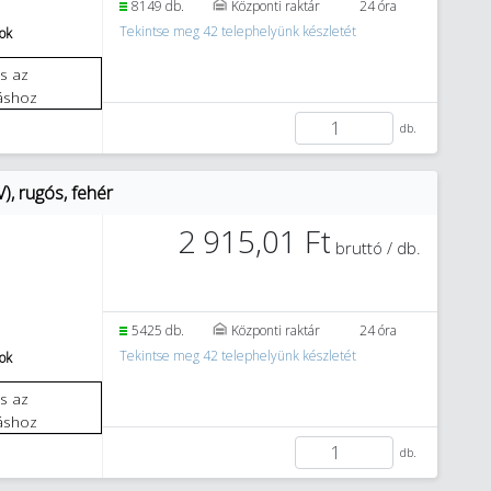
8149 db.
Központi raktár
24 óra
Tekintse meg 42 telephelyünk készletét
tok
áshoz
db.
), rugós, fehér
2 915,01 Ft
bruttó / db.
5425 db.
Központi raktár
24 óra
Tekintse meg 42 telephelyünk készletét
tok
áshoz
db.