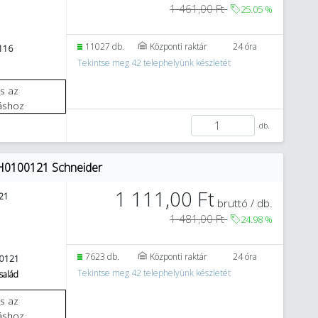
1 461,00 Ft
25.05
%
11027 db.
Központi raktár
24 óra
116
Tekintse meg 42 telephelyünk készletét
áshoz
db.
PH0100121 Schneider
1 111,00 Ft
21
bruttó / db.
1 481,00 Ft
24.98
%
7623 db.
Központi raktár
24 óra
0121
Tekintse meg 42 telephelyünk készletét
salád
áshoz