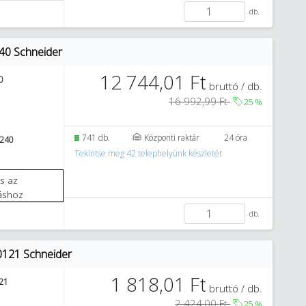
db.
40 Schneider
12 744,01 Ft
0
bruttó / db.
16 992,99 Ft
25
%
741 db.
Központi raktár
24 óra
240
Tekintse meg 42 telephelyünk készletét
áshoz
db.
00121 Schneider
1 818,01 Ft
21
bruttó / db.
2 424,00 Ft
25
%