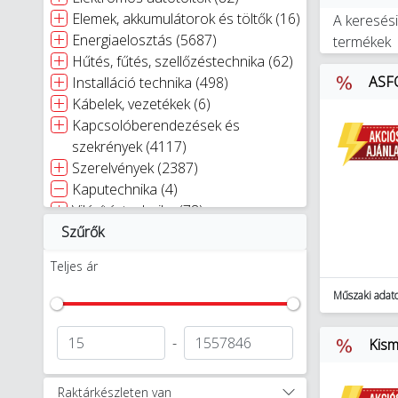
Elemek, akkumulátorok és töltők (16)
A keresési
Energiaelosztás (5687)
termékek
Hűtés, fűtés, szellőzéstechnika (62)
ASFO
Installáció technika (498)
Kábelek, vezetékek (6)
Kapcsolóberendezések és
szekrények (4117)
Szerelvények (2387)
Kaputechnika (4)
Világítástechnika (78)
Szűrők
Villámvédelem (94)
Egyéb (428)
Teljes ár
Okosotthon megoldások (8)
Szerszámok (61)
Műszaki adat
-
Kism
Raktárkészleten van