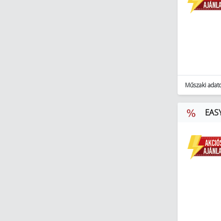
Műszaki adat
EASY