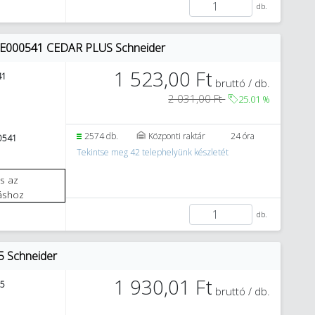
db.
 WDE000541 CEDAR PLUS Schneider
1 523,00 Ft
41
bruttó / db.
2 031,00 Ft
25.01
%
2574 db.
Központi raktár
24 óra
0541
Tekintse meg 42 telephelyünk készletét
áshoz
db.
5 Schneider
1 930,01 Ft
5
bruttó / db.