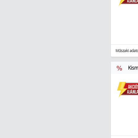
Műszaki adat
Kism