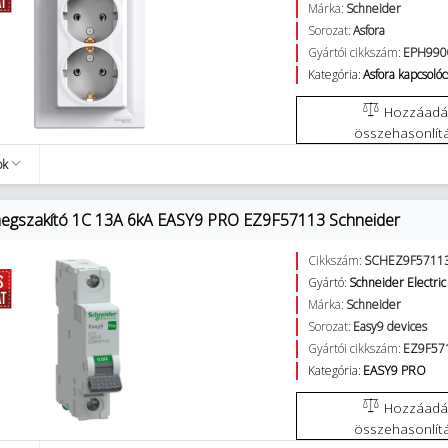
Márka:
Schneider
Sorozat:
Asfora
Gyártói cikkszám:
EPH990
Kategória:
Asfora kapcsolóc
Hozzáadás az
összehasonlít
ok
egszakító 1C 13A 6kA EASY9 PRO EZ9F57113 Schneider
Cikkszám:
SCHEZ9F5711
Gyártó:
Schneider Electric
Márka:
Schneider
Sorozat:
Easy9 devices
Gyártói cikkszám:
EZ9F57
Kategória:
EASY9 PRO
Hozzáadás az
összehasonlít