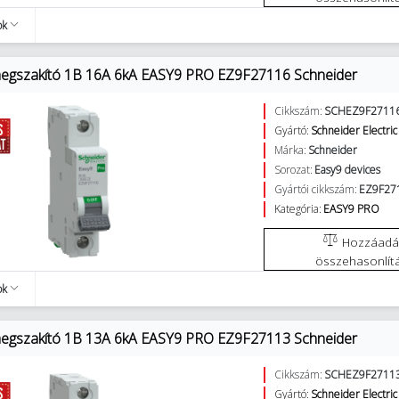
ok
egszakító 1B 16A 6kA EASY9 PRO EZ9F27116 Schneider
Cikkszám:
SCHEZ9F2711
Gyártó:
Schneider Electric
Márka:
Schneider
Sorozat:
Easy9 devices
Gyártói cikkszám:
EZ9F27
Kategória:
EASY9 PRO
Hozzáadás az
összehasonlít
ok
egszakító 1B 13A 6kA EASY9 PRO EZ9F27113 Schneider
Cikkszám:
SCHEZ9F2711
Gyártó:
Schneider Electric