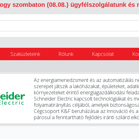
 hogy szombaton (08.08.) ügyfélszolgálatunk és
Szaküzleteink
Rólunk
Kapcsolat
Ko
Az energiamenedzsment és az automatizálás nem
szerepet játszik a lakóházakat, épületeket, adatk
környezeteket érintő energiagazdálkodási felada
Schneider Electric kapcsolt technológiákat és m
folyamatirányítás céljából, amelyek biztonságos
Cégcsoport K&F beruházásai az innováció és a d
párosul a fenntartható fejlődés iránti szilárd elk