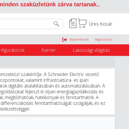
 minden szaküzletünk zárva tartanak.
.
Üres Kosár
Belépés
Bejelentkezés
Regisztráció
nfigurátorok
Karrier
Lakossági világítás
zetközi szakértője. A Schneider Electric vezető
özpontokat, valamint infrastruktúra- és ipari
tok digitális átalakításában és automatizálásában. A
egoldásokat fejleszt ki olyan energiagazdálkodás és
ak, megbízhatóak, hatékonyak és fenntarthatók. A
ifferenciálódás fenntarthatóságát szolgálják, és ez
ötelezettséggel.