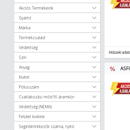
Akciós Termékeink
Gyártó
Márka
Termékcsalád
Védettség
Műszaki adat
Szín
Anyag
ASFO
Kivitel
Pólusszám
Csatlakozási mód fő áramkör
Védettség (NEMA)
Felület kivitele
Segédérintkezők száma, nyitó