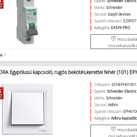
Gyártó:
Schneider Electric
Márka:
Schneider
Sorozat:
Easy9 devices
Gyártói cikkszám:
EZ9F57
Kategória:
EASY9 PRO
Hozzáadás az
összehasonlít
ok
RA Egypólusú kapcsoló, rugós bekötés,kerettel fehér (101) E
Cikkszám:
SCHEPH01001
Gyártó:
Schneider Electric
Márka:
Schneider
Sorozat:
Asfora
Gyártói cikkszám:
EPH010
Kategória:
Asfora kapcsolóc
Hozzáadás az
összehasonlít