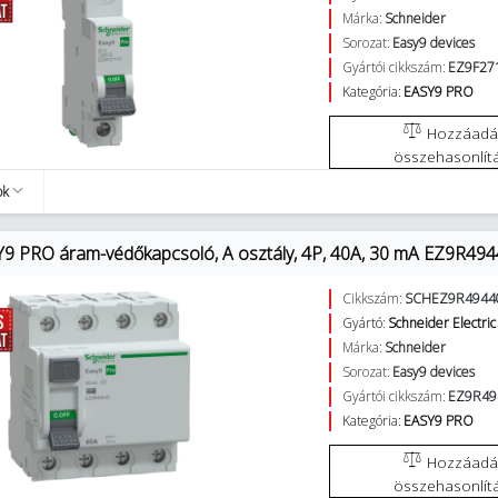
Márka:
Schneider
Sorozat:
Easy9 devices
Gyártói cikkszám:
EZ9F27
Kategória:
EASY9 PRO
Hozzáadás az
összehasonlít
ok
9 PRO áram-védőkapcsoló, A osztály, 4P, 40A, 30 mA EZ9R494
Cikkszám:
SCHEZ9R4944
Gyártó:
Schneider Electric
Márka:
Schneider
Sorozat:
Easy9 devices
Gyártói cikkszám:
EZ9R49
Kategória:
EASY9 PRO
Hozzáadás az
összehasonlít