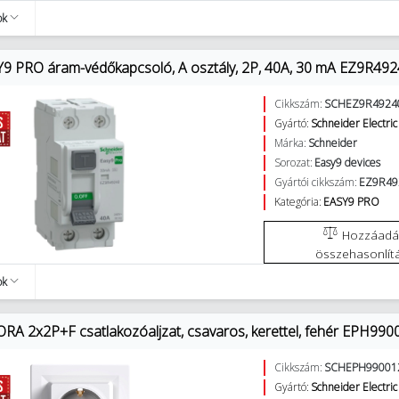
ok
9 PRO áram-védőkapcsoló, A osztály, 2P, 40A, 30 mA EZ9R492
Cikkszám:
SCHEZ9R4924
Gyártó:
Schneider Electric
Márka:
Schneider
Sorozat:
Easy9 devices
Gyártói cikkszám:
EZ9R49
Kategória:
EASY9 PRO
Hozzáadás az
összehasonlít
ok
RA 2x2P+F csatlakozóaljzat, csavaros, kerettel, fehér EPH99
Cikkszám:
SCHEPH99001
Gyártó:
Schneider Electric