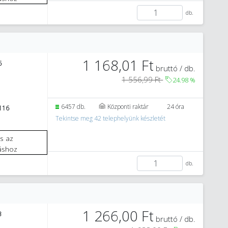
db.
1 168,01 Ft
6
bruttó / db.
1 556,99 Ft
24.98
%
6457 db.
Központi raktár
24 óra
116
Tekintse meg 42 telephelyünk készletét
áshoz
db.
1 266,00 Ft
3
bruttó / db.