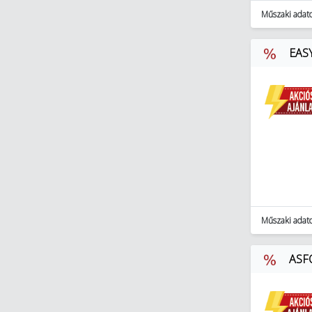
Műszaki adat
EASY
Műszaki adat
ASFO