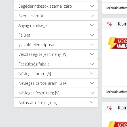
Segédérintkezők száma, záró
Műszaki adat
Szerelési mód
Kism
Anyag minősége
Felület
Igazoló elem típusa
Veszteségi teljesítmény [W]
Feszültség fajtája
Névleges áram [A]
Névleges tartós áram Iu [A]
Műszaki adat
Névleges feszültség [V]
Nyílás átmérője [mm]
Kism