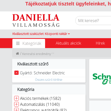
Tájékoztatjuk tisztelt ügyfeleinket,
Kiválasztott szaküzlet: Központi raktár
Aktuális akciók
Hírek
Kategóriák
/
Keresési eredmény ' '
Kiválasztott szűrő
Gyártó: Schneider Electric
Összes szűrő törlése
Kategória
Akciós termékek (1582)
Automatizálás (11040)
Elektromos autótöltők (82)