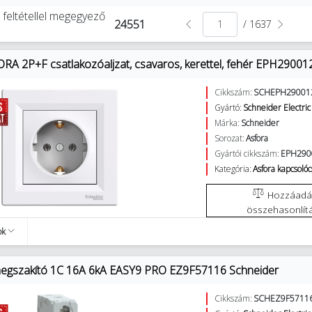
 feltétellel megegyező
24551
/ 1637
RA 2P+F csatlakozóaljzat, csavaros, kerettel, fehér EPH29001
Cikkszám:
SCHEPH29001
Gyártó:
Schneider Electric
Márka:
Schneider
Sorozat:
Asfora
Gyártói cikkszám:
EPH290
Kategória:
Asfora kapcsolóc
Hozzáadás az
összehasonlít
ok
egszakító 1C 16A 6kA EASY9 PRO EZ9F57116 Schneider
Cikkszám:
SCHEZ9F5711