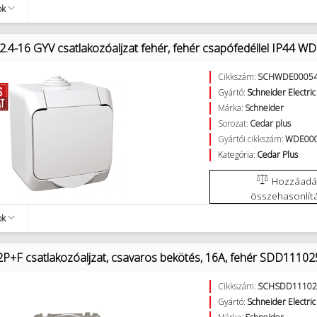
ok
2.4-16 GYV csatlakozóaljzat fehér, fehér csapófedéllel IP44
Cikkszám:
SCHWDE0005
Gyártó:
Schneider Electric
Márka:
Schneider
Sorozat:
Cedar plus
Gyártói cikkszám:
WDE00
Kategória:
Cedar Plus
Hozzáadás az
összehasonlít
ok
2P+F csatlakozóaljzat, csavaros bekötés, 16A, fehér SDD11102
Cikkszám:
SCHSDD11102
Gyártó:
Schneider Electric