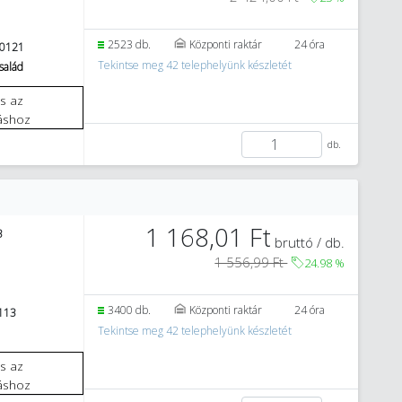
2523 db.
Központi raktár
24 óra
0121
Tekintse meg 42 telephelyünk készletét
salád
áshoz
db.
1 168,01 Ft
3
bruttó / db.
1 556,99 Ft
24.98
%
3400 db.
Központi raktár
24 óra
113
Tekintse meg 42 telephelyünk készletét
áshoz