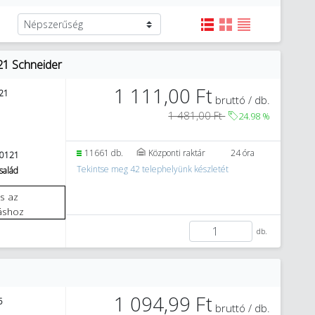
21 Schneider
1 111,00 Ft
21
bruttó / db.
1 481,00 Ft
24.98
%
11661 db.
Központi raktár
24 óra
0121
Tekintse meg 42 telephelyünk készletét
salád
áshoz
db.
1 094,99 Ft
6
bruttó / db.