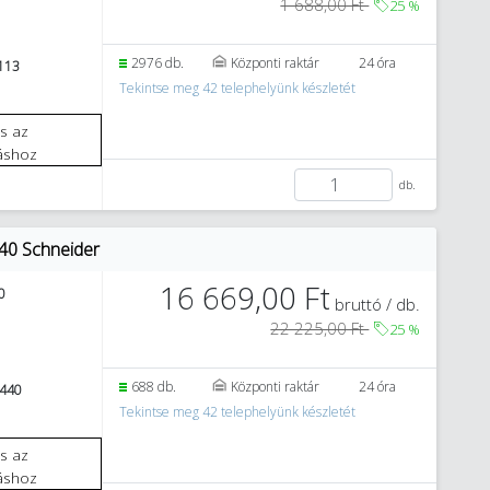
1 688,00 Ft
25
%
2976 db.
Központi raktár
24 óra
113
Tekintse meg 42 telephelyünk készletét
áshoz
db.
40 Schneider
16 669,00 Ft
0
bruttó / db.
22 225,00 Ft
25
%
688 db.
Központi raktár
24 óra
440
Tekintse meg 42 telephelyünk készletét
áshoz