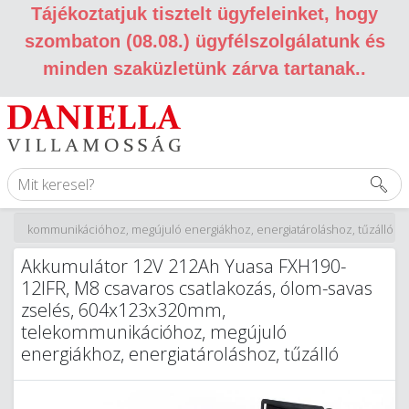
Tájékoztatjuk tisztelt ügyfeleinket, hogy
szombaton (08.08.) ügyfélszolgálatunk és
minden szaküzletünk zárva tartanak.
.
, telekommunikációhoz, megújuló energiákhoz, energiatároláshoz, tűzálló
Akkumulátor 12V 212Ah Yuasa FXH190-
12IFR, M8 csavaros csatlakozás, ólom-savas
zselés, 604x123x320mm,
telekommunikációhoz, megújuló
energiákhoz, energiatároláshoz, tűzálló