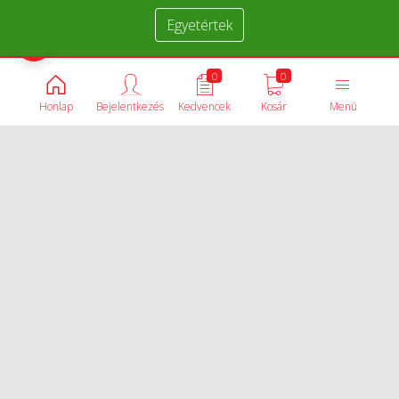
Egyetértek
Termékek összehasonlítása
0
0
Honlap
Bejelentkezés
Kedvencek
Kosár
Menü