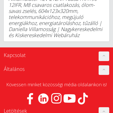
12IFR, M8 csavaros csatlakozás, ólom-
savas zselés, 604x123x320mm,
telekommunikációhoz, megújuló
energiákhoz, energiatároláshoz, tűzálló |
Daniella Villamosság | Nagykereskedelmi
és Kiskereskedelmi Webáruház
Kapcsolat
Általános
Kövessen minket közösségi média oldalainkon is!
Letöltések