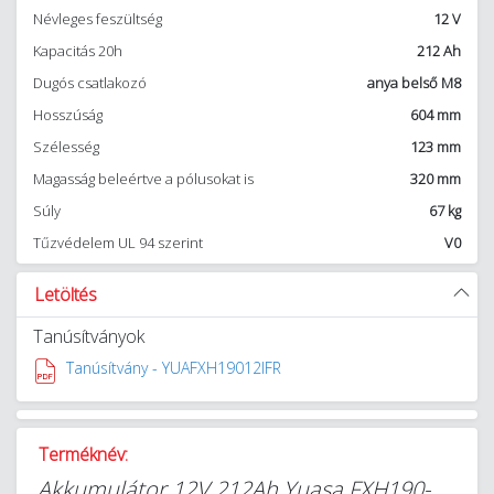
Névleges feszültség
12 V
Kapacitás 20h
212 Ah
Dugós csatlakozó
anya belső M8
Hosszúság
604 mm
Szélesség
123 mm
Magasság beleértve a pólusokat is
320 mm
Súly
67 kg
Tűzvédelem UL 94 szerint
V0
Letöltés
Tanúsítványok
Tanúsítvány - YUAFXH19012IFR
Terméknév:
Akkumulátor 12V 212Ah Yuasa FXH190-