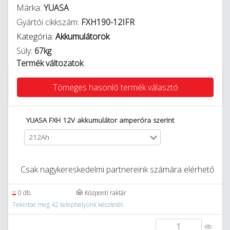
Márka:
YUASA
Gyártói cikkszám:
FXH190-12IFR
Kategória:
Akkumulátorok
Súly:
67kg
Termék változatok
Tömeges hasonló termék választó
YUASA FXH 12V akkumulátor amperóra szerint
212Ah
Csak nagykereskedelmi partnereink számára elérhető
0 db.
Központi raktár
Tekintse meg 42 telephelyünk készletét
db.