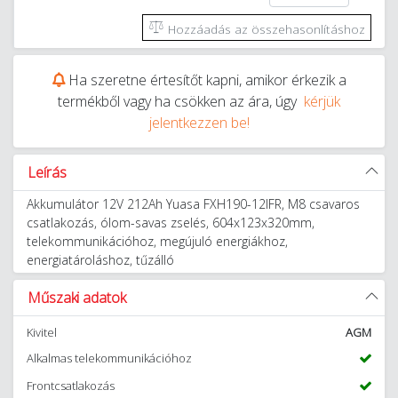
Hozzáadás az összehasonlításhoz
Ha szeretne értesítőt kapni, amikor érkezik a
termékből vagy ha csökken az ára, úgy
kérjük
jelentkezzen be!
Leírás
Akkumulátor 12V 212Ah Yuasa FXH190-12IFR, M8 csavaros
csatlakozás, ólom-savas zselés, 604x123x320mm,
telekommunikációhoz, megújuló energiákhoz,
energiatároláshoz, tűzálló
Műszaki adatok
Kivitel
AGM
Alkalmas telekommunikációhoz
Frontcsatlakozás