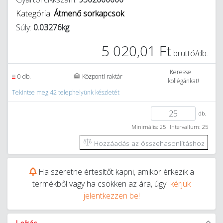
Kategória:
Átmenő sorkapcsok
Súly:
0.03276kg
5 020,01 Ft
bruttó/db.
Keresse
0 db.
Központi raktár
kollégánkat!
Tekintse meg 42 telephelyünk készletét
db.
Minimális: 25
Intervallum: 25
Hozzáadás az összehasonlításhoz
Ha szeretne értesítőt kapni, amikor érkezik a
termékből vagy ha csökken az ára, úgy
kérjük
jelentkezzen be!