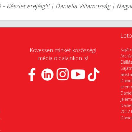
– Készlet erejéig!!! | Daniella Villamosság | Nag
Letö
Kövessen minket közösségi
Saját
Archí
média oldalainkon is!
Elállá
Saját
árlist
Daniel
jelen
Daniel
jelen
Daniel
p
2022 
4
Daniel
4