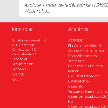
Axolute 1 mod vakfedél szürke HC4950 
Webáruház
Kapcsolat
Általános
Daniella Kereskedelmi Kft.
ÁSZF B2C
4031 Debrecen
Elállás a szerződéstől
Köntösgát sor 1-3
Adatkezelési tájékoztató
+36-20-444-44-22
Göngyöleg kezelési
Kapcsolat
szabályzat
Szaküzleteink
Felhasználói útmutató
Sajtóablak
Karrier
Gyártók
B2B Üzletszabályzat
Rólunk
Befektetőknek
Cégadatok
Visszaélés bejelentő űrla
Céges bemutatkozó 202
HU
Céges bemutatkozó 202