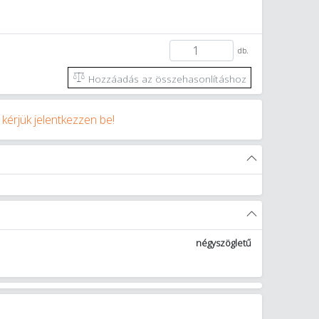
db.
Hozzáadás az összehasonlításhoz
y
kérjük jelentkezzen be!
négyszögletű