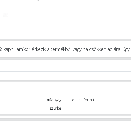
t kapni, amikor érkezik a termékből vagy ha csökken az ára, úg
műanyag
Lencse formája
szürke