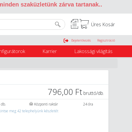
 minden szaküzletünk zárva tartanak.
.
Üres Kosár
Belépés
Bejelentkezés
Regisztráció
nfigurátorok
Karrier
Lakossági világítás
796,00 Ft
bruttó/db.
 db.
Központi raktár
24 óra
intse meg 42 telephelyünk készletét