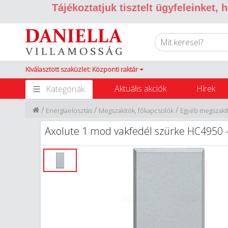
Tájékoztatjuk tisztelt ügyfeleinket,
Kiválasztott szaküzlet: Központi raktár
Aktuális akciók
Hírek
Kategóriák
/
/
/
Energiaelosztás
Megszakítók, főkapcsolók
Egyéb megszakít
Axolute 1 mod vakfedél szürke HC4950 – K