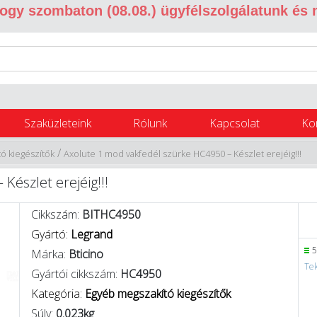
 hogy szombaton (08.08.) ügyfélszolgálatunk és
Szaküzleteink
Rólunk
Kapcsolat
Ko
/
ó kiegészítők
Axolute 1 mod vakfedél szürke HC4950 – Készlet erejéig!!!
észlet erejéig!!!
Cikkszám:
BITHC4950
Gyártó:
Legrand
5
Márka:
Bticino
Tek
Gyártói cikkszám:
HC4950
Kategória:
Egyéb megszakító kiegészítők
Súly:
0.023kg