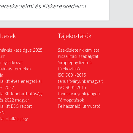
ykereskedelmi és Kiskereskedelmi
ltések
Tájékoztatók
márkás katalógus 2025
Szaküzleteink címlista
vum
Kiszállítási szabályzat
si nyilatkozat
Simplepay fizetési
márkás termékek
tájékoztató
ája
ISO 9001-2015
la Kft éves energetikai
tanusítványunk (magyar)
tés 2022
ISO 9001-2015
la Kft fenntarthatósági
tanusítványunk (angol)
tés 2022 magyar
Támogatások
la Kft ESG report
Felhasználói útmutató
EN
la jótállási jegy