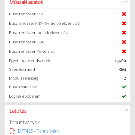
Műszaki adatok
Busz-rendszer KNX
Buszrendszer KNX-RF (rádiófrekvenciás)
Busz-rendszer rádió-frekvenciás
Busz-rendszer LON
Busz-rendszer Powernet
Egyéb buszrendszerek
egyéb
Szerelési mód
REG
Modulszélesség
2
Busz-csatolással
Logikai építőelem
Letöltés
Tanúsítványok
BITF425 - Tanúsítvány