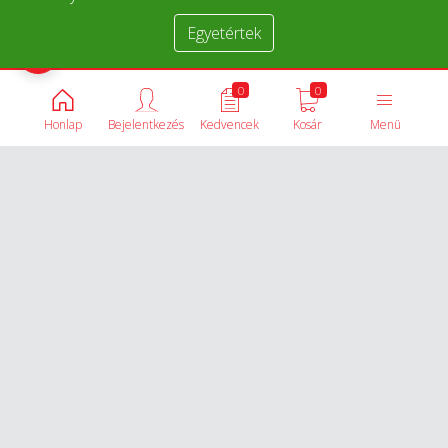
Egyetértek
Termékek összehasonlítása
0
0
Honlap
Bejelentkezés
Kedvencek
Kosár
Menü