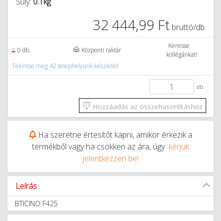
Súly:
0.1kg
32 444,99 Ft
bruttó/db.
Keresse
0 db.
Központi raktár
kollégánkat!
Tekintse meg 42 telephelyünk készletét
db.
Hozzáadás az összehasonlításhoz
Ha szeretne értesítőt kapni, amikor érkezik a
termékből vagy ha csökken az ára, úgy
kérjük
jelentkezzen be!
Leírás
BTICINO F425