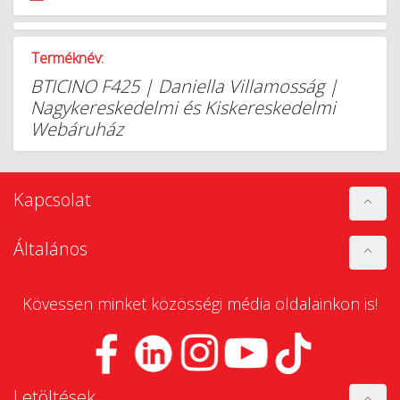
Terméknév:
BTICINO F425 | Daniella Villamosság |
Nagykereskedelmi és Kiskereskedelmi
Webáruház
Kapcsolat
Általános
Kövessen minket közösségi média oldalainkon is!
Letöltések