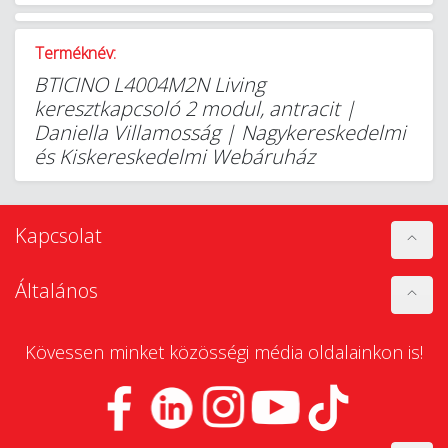
Terméknév:
BTICINO L4004M2N Living
keresztkapcsoló 2 modul, antracit |
Daniella Villamosság | Nagykereskedelmi
és Kiskereskedelmi Webáruház
Kapcsolat
Általános
Kövessen minket közösségi média oldalainkon is!