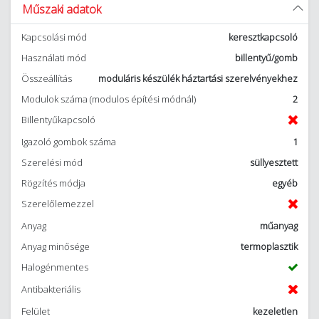
Műszaki adatok
Kapcsolási mód
keresztkapcsoló
Használati mód
billentyű/gomb
Összeállítás
moduláris készülék háztartási szerelvényekhez
Modulok száma (modulos építési módnál)
2
Billentyűkapcsoló
Igazoló gombok száma
1
Szerelési mód
süllyesztett
Rögzítés módja
egyéb
Szerelőlemezzel
Anyag
műanyag
Anyag minősége
termoplasztik
Halogénmentes
Antibakteriális
Felület
kezeletlen