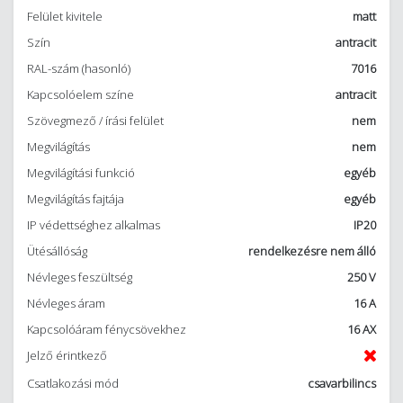
Felület kivitele
matt
Szín
antracit
RAL-szám (hasonló)
7016
Kapcsolóelem színe
antracit
Szövegmező / írási felület
nem
Megvilágítás
nem
Megvilágítási funkció
egyéb
Megvilágítás fajtája
egyéb
IP védettséghez alkalmas
IP20
Ütésállóság
rendelkezésre nem álló
Névleges feszültség
250 V
Névleges áram
16 A
Kapcsolóáram fénycsövekhez
16 AX
Jelző érintkező
Csatlakozási mód
csavarbilincs