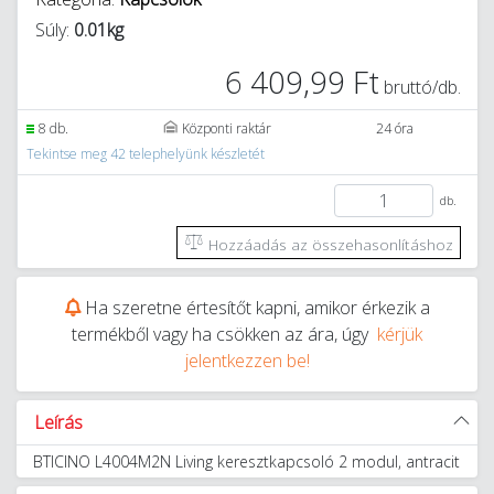
Súly:
0.01kg
6 409,99 Ft
bruttó/db.
8 db.
Központi raktár
24 óra
Tekintse meg 42 telephelyünk készletét
db.
Hozzáadás az összehasonlításhoz
Ha szeretne értesítőt kapni, amikor érkezik a
termékből vagy ha csökken az ára, úgy
kérjük
jelentkezzen be!
Leírás
BTICINO L4004M2N Living keresztkapcsoló 2 modul, antracit