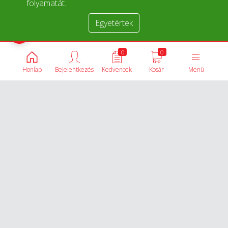
folyamatát.
Egyetértek
Termékek összehasonlítása
0
0
Honlap
Bejelentkezés
Kedvencek
Kosár
Menü