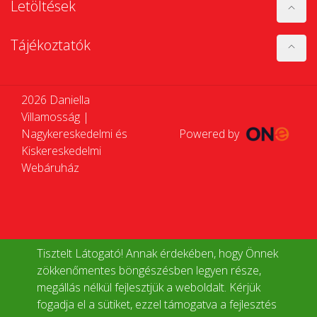
Letöltések
Tájékoztatók
2026 Daniella
Villamosság |
Nagykereskedelmi és
Powered by
Kiskereskedelmi
Webáruház
Tisztelt Látogató! Annak érdekében, hogy Önnek
zökkenőmentes böngészésben legyen része,
megállás nélkül fejlesztjük a weboldalt. Kérjük
fogadja el a sütiket, ezzel támogatva a fejlesztés