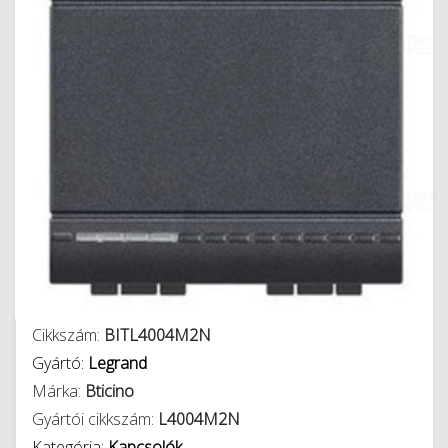
Cikkszám:
BITL4004M2N
Gyártó:
Legrand
Márka:
Bticino
Gyártói cikkszám:
L4004M2N
Kategória:
Kapcsolók