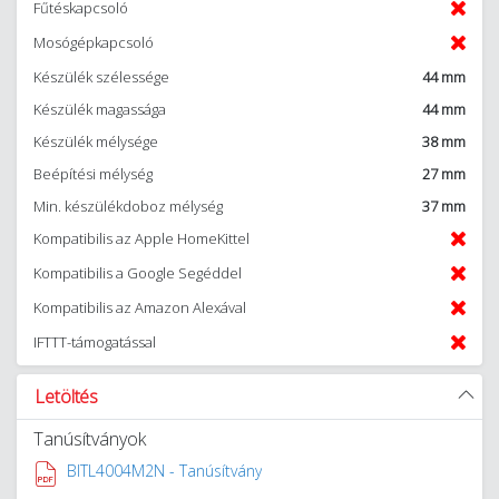
Fűtéskapcsoló
Mosógépkapcsoló
Készülék szélessége
44 mm
Készülék magassága
44 mm
Készülék mélysége
38 mm
Beépítési mélység
27 mm
Min. készülékdoboz mélység
37 mm
Kompatibilis az Apple HomeKittel
Kompatibilis a Google Segéddel
Kompatibilis az Amazon Alexával
IFTTT-támogatással
Letöltés
Tanúsítványok
BITL4004M2N - Tanúsítvány