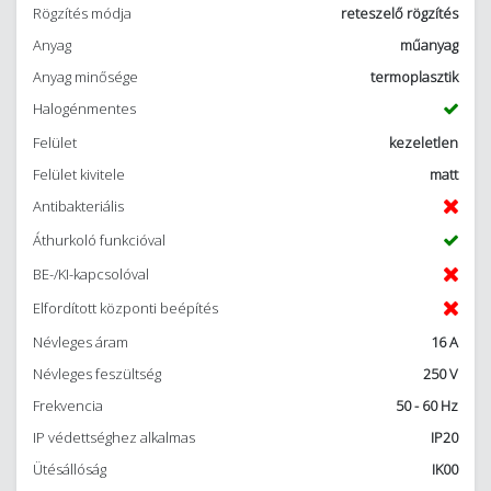
Rögzítés módja
reteszelő rögzítés
Anyag
műanyag
Anyag minősége
termoplasztik
Halogénmentes
Felület
kezeletlen
Felület kivitele
matt
Antibakteriális
Áthurkoló funkcióval
BE-/KI-kapcsolóval
Elfordított központi beépítés
Névleges áram
16 A
Névleges feszültség
250 V
Frekvencia
50 - 60 Hz
IP védettséghez alkalmas
IP20
Ütésállóság
IK00