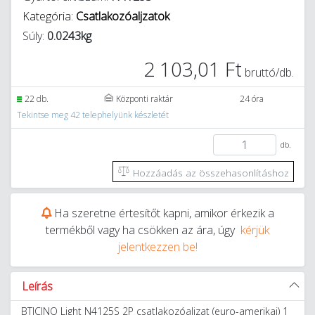
Kategória:
Csatlakozóaljzatok
Súly:
0.0243kg
2 103,01 Ft
bruttó/db.
22 db.
Központi raktár
24 óra
Tekintse meg 42 telephelyünk készletét
db.
Hozzáadás az összehasonlításhoz
Ha szeretne értesítőt kapni, amikor érkezik a
termékből vagy ha csökken az ára, úgy
kérjük
jelentkezzen be!
Leírás
BTICINO Light N4125S 2P csatlakozóaljzat (euro-amerikai) 1