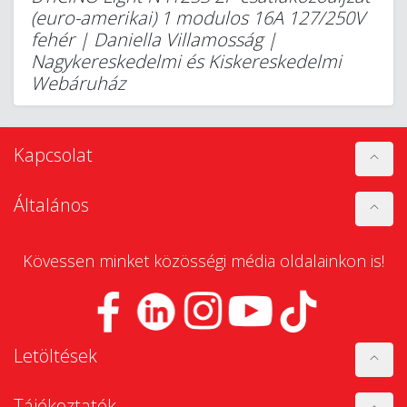
(euro-amerikai) 1 modulos 16A 127/250V
fehér | Daniella Villamosság |
Nagykereskedelmi és Kiskereskedelmi
Webáruház
Kapcsolat
Általános
Kövessen minket közösségi média oldalainkon is!
Letöltések
Tájékoztatók