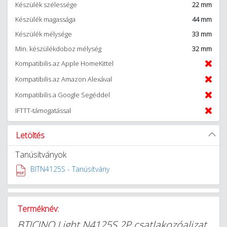
Készülék szélessége
22 mm
Készülék magassága
44 mm
Készülék mélysége
33 mm
Min. készülékdoboz mélység
32 mm
Kompatibilis az Apple HomeKittel
Kompatibilis az Amazon Alexával
Kompatibilis a Google Segéddel
IFTTT-támogatással
Letöltés
Tanúsítványok
BITN4125S - Tanúsítvány
Terméknév:
BTICINO Light N4125S 2P csatlakozóaljzat