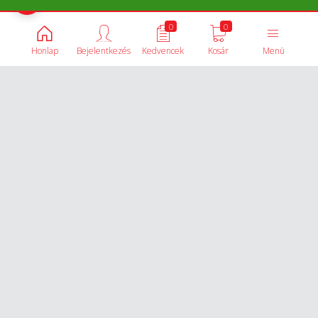
Termékek összehasonlítása
0
0
Honlap
Bejelentkezés
Kedvencek
Kosár
Menü