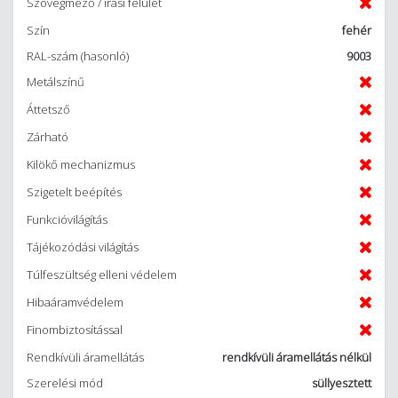
Szövegmező / írási felület
Szín
fehér
RAL-szám (hasonló)
9003
Metálszínű
Áttetsző
Zárható
Kilökő mechanizmus
Szigetelt beépítés
Funkcióvilágítás
Tájékozódási világítás
Túlfeszültség elleni védelem
Hibaáramvédelem
Finombiztosítással
Rendkívüli áramellátás
rendkívüli áramellátás nélkül
Szerelési mód
süllyesztett