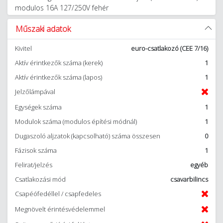
modulos 16A 127/250V fehér
Műszaki adatok
Kivitel
euro-csatlakozó (CEE 7/16)
Aktív érintkezők száma (kerek)
1
Aktív érintkezők száma (lapos)
1
Jelzőlámpával
Egységek száma
1
Modulok száma (modulos építési módnál)
1
Dugaszoló aljzatok (kapcsolható) száma összesen
0
Fázisok száma
1
Felirat/jelzés
egyéb
Csatlakozási mód
csavarbilincs
Csapéófedéllel / csapfedeles
Megnövelt érintésvédelemmel