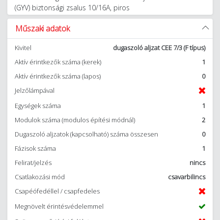
(GYV) biztonsági zsalus 10/16A, piros
Műszaki adatok
Kivitel
dugaszoló aljzat CEE 7/3 (F típus)
Aktív érintkezők száma (kerek)
1
Aktív érintkezők száma (lapos)
0
Jelzőlámpával
Egységek száma
1
Modulok száma (modulos építési módnál)
2
Dugaszoló aljzatok (kapcsolható) száma összesen
0
Fázisok száma
1
Felirat/jelzés
nincs
Csatlakozási mód
csavarbilincs
Csapéófedéllel / csapfedeles
Megnövelt érintésvédelemmel