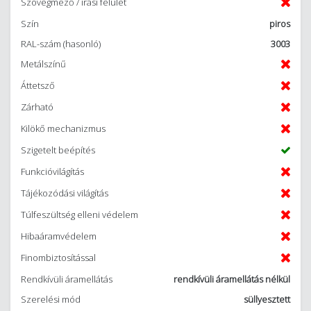
Szövegmező / írási felület
Szín
piros
RAL-szám (hasonló)
3003
Metálszínű
Áttetsző
Zárható
Kilökő mechanizmus
Szigetelt beépítés
Funkcióvilágítás
Tájékozódási világítás
Túlfeszültség elleni védelem
Hibaáramvédelem
Finombiztosítással
Rendkívüli áramellátás
rendkívüli áramellátás nélkül
Szerelési mód
süllyesztett