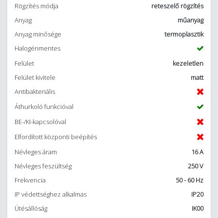
Rögzítés módja
reteszelő rögzítés
Anyag
műanyag
Anyag minősége
termoplasztik
Halogénmentes
Felület
kezeletlen
Felület kivitele
matt
Antibakteriális
Áthurkoló funkcióval
BE-/KI-kapcsolóval
Elfordított központi beépítés
Névleges áram
16 A
Névleges feszültség
250 V
Frekvencia
50 - 60 Hz
IP védettséghez alkalmas
IP20
Ütésállóság
IK00