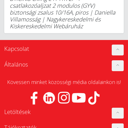
csatlakozóaljzat 2 modulos (GYV)
biztonsági zsalus 10/16A, piros | Daniella
Villamosság | Nagykereskedelmi és
Kiskereskedelmi Webáruház
Kapcsolat
Általános
Kövessen minket közösségi média oldalainkon is!
Letöltések
Tájékoztatók