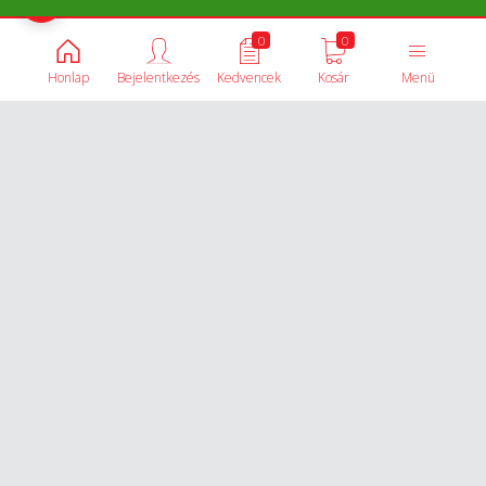
Termékek összehasonlítása
0
0
Honlap
Bejelentkezés
Kedvencek
Kosár
Menü