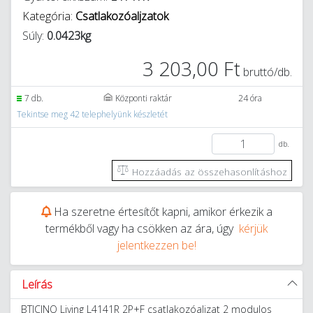
Kategória:
Csatlakozóaljzatok
Súly:
0.0423kg
3 203,00 Ft
bruttó/db.
7 db.
Központi raktár
24 óra
Tekintse meg 42 telephelyünk készletét
db.
Hozzáadás az összehasonlításhoz
Ha szeretne értesítőt kapni, amikor érkezik a
termékből vagy ha csökken az ára, úgy
kérjük
jelentkezzen be!
Leírás
BTICINO Living L4141R 2P+F csatlakozóaljzat 2 modulos