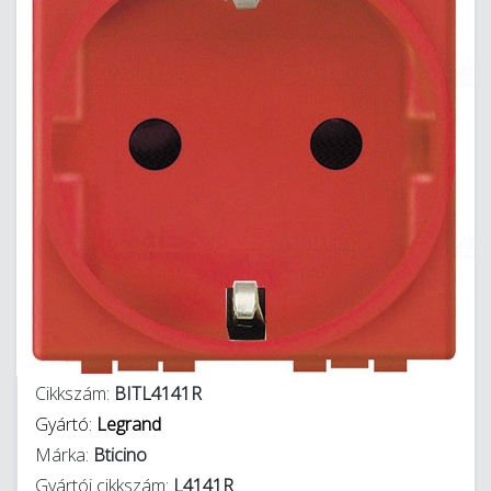
Cikkszám:
BITL4141R
Gyártó:
Legrand
Márka:
Bticino
Gyártói cikkszám:
L4141R