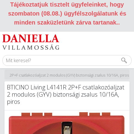
Tájékoztatjuk tisztelt ügyfeleinket, hogy
szombaton (08.08.) ügyfélszolgálatunk és
minden szaküzletünk zárva tartanak.
.
141R 2P+F csatlakozóaljzat 2 modulos (GYV) biztonsági zsalus 10/16A, piros
BTICINO Living L4141R 2P+F csatlakozóaljzat
2 modulos (GYV) biztonsági zsalus 10/16A,
piros