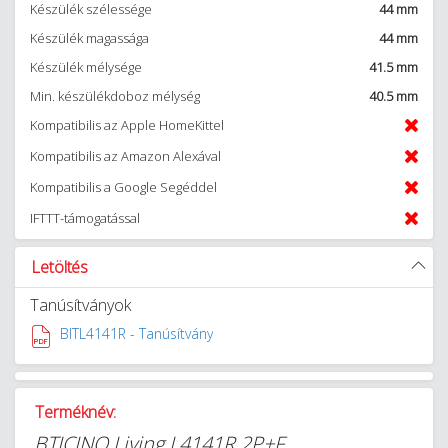
Készülék szélessége
44 mm
Készülék magassága
44 mm
Készülék mélysége
41.5 mm
Min. készülékdoboz mélység
40.5 mm
Kompatibilis az Apple HomeKittel
Kompatibilis az Amazon Alexával
Kompatibilis a Google Segéddel
IFTTT-támogatással
Letöltés
Tanúsítványok
BITL4141R - Tanúsítvány
Terméknév:
BTICINO Living L4141R 2P+F