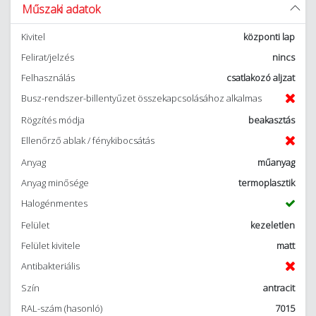
Műszaki adatok
Kivitel
központi lap
Felirat/jelzés
nincs
Felhasználás
csatlakozó aljzat
Busz-rendszer-billentyűzet összekapcsolásához alkalmas
Rögzítés módja
beakasztás
Ellenőrző ablak / fénykibocsátás
Anyag
műanyag
Anyag minősége
termoplasztik
Halogénmentes
Felület
kezeletlen
Felület kivitele
matt
Antibakteriális
Szín
antracit
RAL-szám (hasonló)
7015