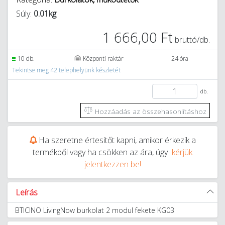
Súly:
0.01kg
1 666,00 Ft
bruttó/db.
10 db.
Központi raktár
24 óra
Tekintse meg 42 telephelyünk készletét
db.
Hozzáadás az összehasonlításhoz
Ha szeretne értesítőt kapni, amikor érkezik a
termékből vagy ha csökken az ára, úgy
kérjük
jelentkezzen be!
Leírás
BTICINO LivingNow burkolat 2 modul fekete KG03