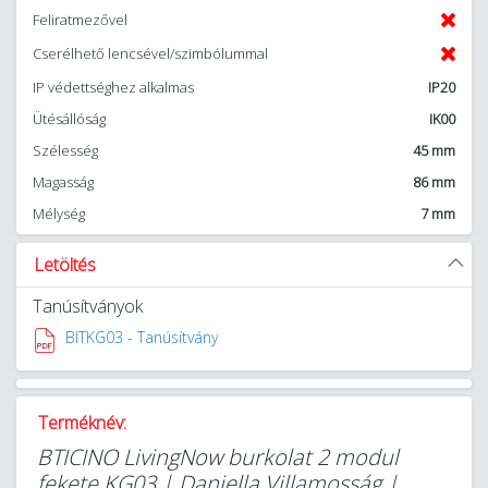
Feliratmezővel
Cserélhető lencsével/szimbólummal
IP védettséghez alkalmas
IP20
Ütésállóság
IK00
Szélesség
45 mm
Magasság
86 mm
Mélység
7 mm
Letöltés
Tanúsítványok
BITKG03 - Tanúsítvány
Terméknév:
BTICINO LivingNow burkolat 2 modul
fekete KG03 | Daniella Villamosság |