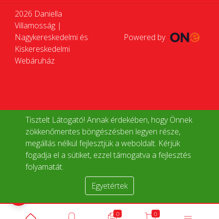
2026 Daniella
Villamosság |
Nagykereskedelmi és
Powered by
Kiskereskedelmi
Webáruház
Tisztelt Látogató! Annak érdekében, hogy Önnek
zökkenőmentes böngészésben legyen része,
megállás nélkül fejlesztjük a weboldalt. Kérjük
fogadja el a sütiket, ezzel támogatva a fejlesztés
folyamatát.
Egyetértek
Termékek összehasonlítása
0
0