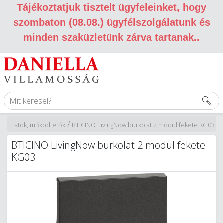
Tájékoztatjuk tisztelt ügyfeleinket, hogy
szombaton (08.08.) ügyfélszolgálatunk és
minden szaküzletünk zárva tartanak.
.
/
urkolatok, működtetők
BTICINO LivingNow burkolat 2 modul fekete KG03
BTICINO LivingNow burkolat 2 modul fekete
KG03