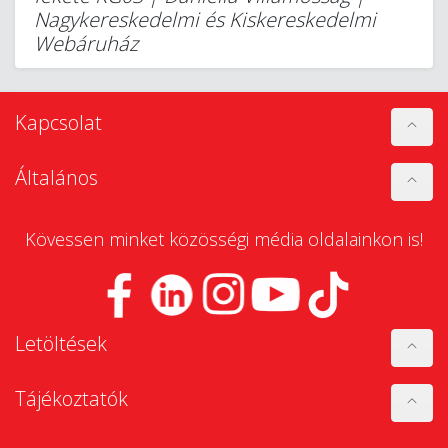
Nagykereskedelmi és Kiskereskedelmi
Webáruház
Kapcsolat
Általános
Kövessen minket közösségi média oldalainkon is!
Letöltések
Tájékoztatók