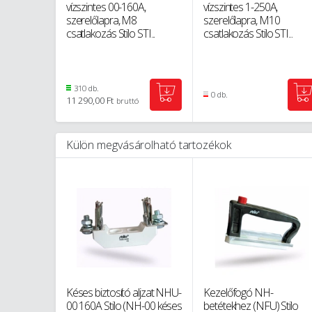
vízszintes 00-160A,
vízszintes 1-250A,
szerelőlapra, M8
szerelőlapra, M10
csatlakozás Stilo STI...
csatlakozás Stilo STI...
310 db.
0 db.
11 290,00 Ft
bruttó
Külön megvásárolható tartozékok
Késes biztosító aljzat NHU-
Kezelőfogó NH-
00 160A Stilo (NH-00 késes
betétekhez (NFU) Stilo