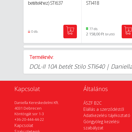
betétekhez) STI637
STI418
77 db.
0 db.
2 158,00 Ft
bruttó
Terméknév:
DOL-II 10A betét Stilo STI640 | Danie
Kapcsolat
Általános
Daniella Kereskedelmi Kft.
ÁSZF B2C
4031 Debrecen
Elállás a szerződéstől
Köntösgát sor 1-3
Adatkezelési tájékoztató
+36-20-444-44-22
Göngyöleg kezelési
Kapcsolat
szabályzat
Szaküzleteink