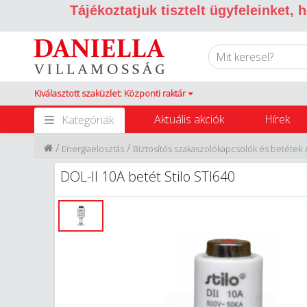
Tájékoztatjuk tisztelt ügyfeleinket,
Kiválasztott szaküzlet: Központi raktár
Aktuális akciók
Hírek
Kategóriák
/
/
Energiaelosztás
Biztosítós szakaszolókapcsolók és betétek
DOL-II 10A betét Stilo STI640