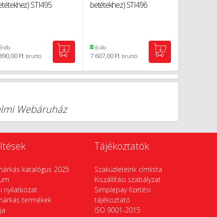
etétekhez) STI495
betétekhez) STI496
9 db.
6 db.
890,00 Ft
7 607,00 Ft
bruttó
bruttó
delmi Webáruház
ltések
Tájékoztatók
márkás katalógus 2025
Szaküzleteink címlista
vum
Kiszállítási szabályzat
si nyilatkozat
Simplepay fizetési
márkás termékek
tájékoztató
ája
ISO 9001-2015