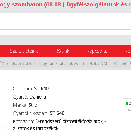
 hogy szombaton (08.08.) ügyfélszolgálatunk és
Szaküzleteink
Rólunk
Kapcsolat
Ko
/
/
D-rendszerű biztosítékfoglalatok, -aljzatok és tartozékok
DOL-II 10A betét S
Cikkszám:
STI640
Gyártó:
Daniella
2
Márka:
Stilo
Tek
Gyártói cikkszám:
STI640
Kategória:
D-rendszerű biztosítékfoglalatok, -
aljzatok és tartozékok