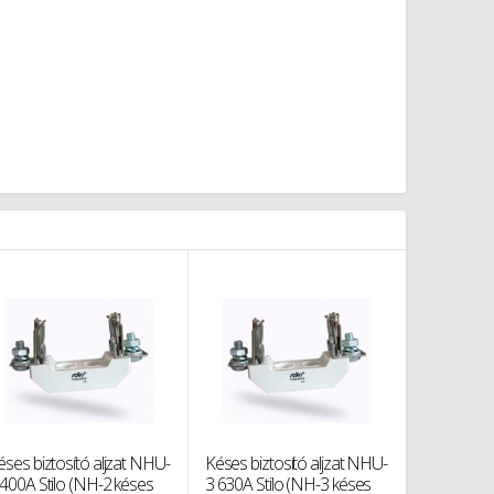
éses biztosító aljzat NHU-
Késes biztosító aljzat NHU-
 400A Stilo (NH-2 késes
3 630A Stilo (NH-3 késes