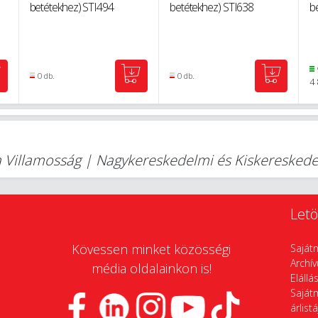
betétekhez) STI494
betétekhez) STI638
b
0 db.
0 db.
4 
lla Villamosság | Nagykereskedelmi és Kiskereske
Letö
Kövessen minket közösségi
Saját
Archí
média oldalainkon is!
Elállá
Saját
árlist