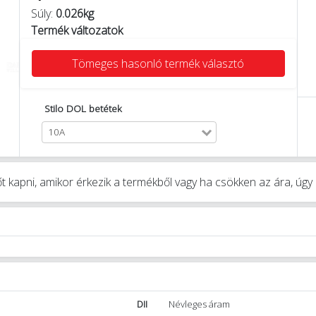
Súly:
0.026kg
Termék változatok
Tömeges hasonló termék választó
Stilo DOL betétek
10A
t kapni, amikor érkezik a termékből vagy ha csökken az ára, úg
DII
Névleges áram