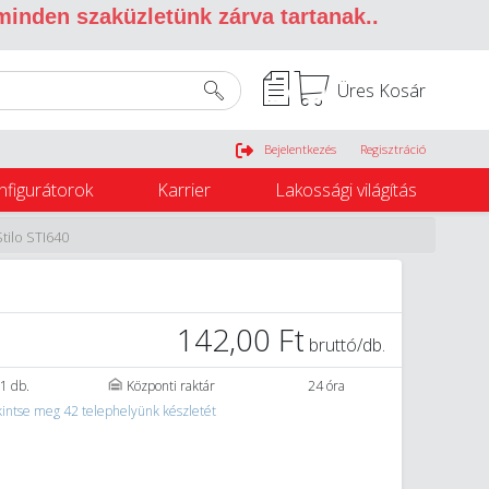
 minden szaküzletünk zárva tartanak.
.
Üres Kosár
Belépés
Bejelentkezés
Regisztráció
nfigurátorok
Karrier
Lakossági világítás
tilo STI640
142,00 Ft
bruttó/db.
1 db.
Központi raktár
24 óra
intse meg 42 telephelyünk készletét