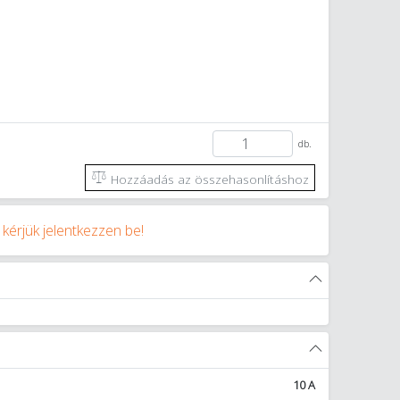
db.
Hozzáadás az összehasonlításhoz
y
kérjük jelentkezzen be!
10 A