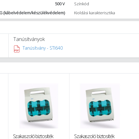
500 V
Színkód
G (kábelvédelem/készülékvédelem)
Kioldási karakterisztika
Tanúsítványok
Tanúsítvány - STI640
Szakaszoló biztosíték
Szakaszoló biztosíték