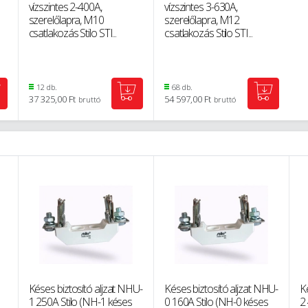
vízszintes 2-400A,
vízszintes 3-630A,
szerelőlapra, M10
szerelőlapra, M12
csatlakozás Stilo STI...
csatlakozás Stilo STI...
12 db.
68 db.
37 325,00 Ft
54 597,00 Ft
bruttó
bruttó
Késes biztosító aljzat NHU-
Késes biztosító aljzat NHU-
K
1 250A Stilo (NH-1 késes
0 160A Stilo (NH-0 késes
2