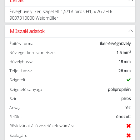
Leírás
Érvéghüvely iker, szigetelt 1,5/18 piros H1,5/26 ZH R
9037310000 Weidmüller
Műszaki adatok
Építési forma
iker-érvéghüvely
Névleges keresztmetszet
1.5 mm²
Hüvelyhossz
18 mm
Teljes hossz
26 mm
Szigetelt
Szigetelés anyaga
polipropilén
Szín
piros
Anyag
réz
Felület
ónozott
Rövidzárlat-álló vezetékek számára
Szalagáru