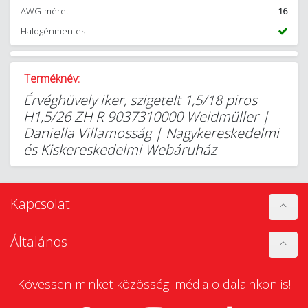
AWG-méret
16
Halogénmentes
Terméknév:
Érvéghüvely iker, szigetelt 1,5/18 piros
H1,5/26 ZH R 9037310000 Weidmüller |
Daniella Villamosság | Nagykereskedelmi
és Kiskereskedelmi Webáruház
Kapcsolat
Általános
Kövessen minket közösségi média oldalainkon is!