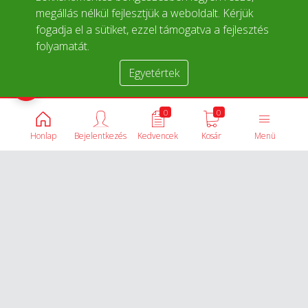
megállás nélkül fejlesztjük a weboldalt. Kérjük
fogadja el a sütiket, ezzel támogatva a fejlesztés
folyamatát.
Egyetértek
Termékek összehasonlítása
0
0
Honlap
Bejelentkezés
Kedvencek
Kosár
Menü