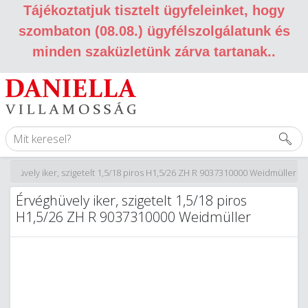
Tájékoztatjuk tisztelt ügyfeleinket, hogy
szombaton (08.08.) ügyfélszolgálatunk és
minden szaküzletünk zárva tartanak.
.
véghüvely iker, szigetelt 1,5/18 piros H1,5/26 ZH R 9037310000 Weidmüller
Érvéghüvely iker, szigetelt 1,5/18 piros
H1,5/26 ZH R 9037310000 Weidmüller