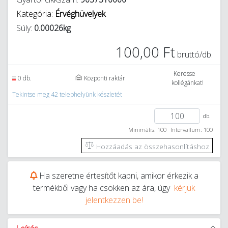
Kategória:
Érvéghüvelyek
Súly:
0.00026kg
100,00 Ft
bruttó/db.
Keresse
0 db.
Központi raktár
kollégánkat!
Tekintse meg 42 telephelyünk készletét
db.
Minimális: 100
Intervallum: 100
Hozzáadás az összehasonlításhoz
Ha szeretne értesítőt kapni, amikor érkezik a
termékből vagy ha csökken az ára, úgy
kérjük
jelentkezzen be!