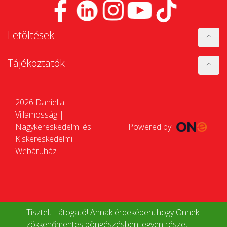
Letöltések
Tájékoztatók
2026 Daniella
Villamosság |
Nagykereskedelmi és
Powered by
Kiskereskedelmi
Webáruház
Tisztelt Látogató! Annak érdekében, hogy Önnek
zökkenőmentes böngészésben legyen része,