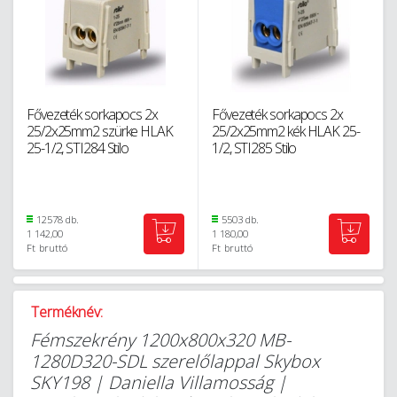
Fővezeték sorkapocs 2x
Fővezeték sorkapocs 2x
25/2x25mm2 szürke HLAK
25/2x25mm2 kék HLAK 25-
25-1/2, STI284 Stilo
1/2, STI285 Stilo
12578 db.
5503 db.
1 142,00
1 180,00
Ft
bruttó
Ft
bruttó
Terméknév:
Fémszekrény 1200x800x320 MB-
1280D320-SDL szerelőlappal Skybox
SKY198 | Daniella Villamosság |