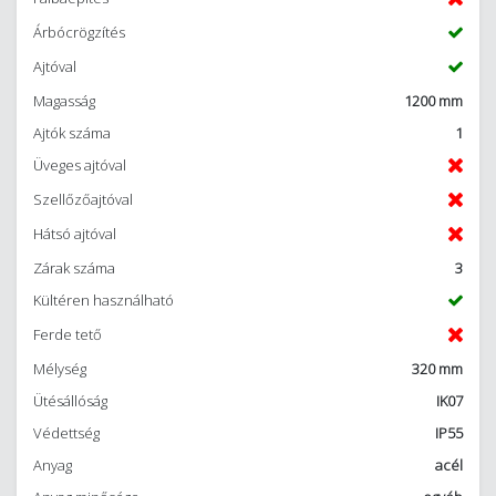
Árbócrögzítés
Ajtóval
Magasság
1200 mm
Ajtók száma
1
Üveges ajtóval
Szellőzőajtóval
Hátsó ajtóval
Zárak száma
3
Kültéren használható
Ferde tető
Mélység
320 mm
Ütésállóság
IK07
Védettség
IP55
Anyag
acél