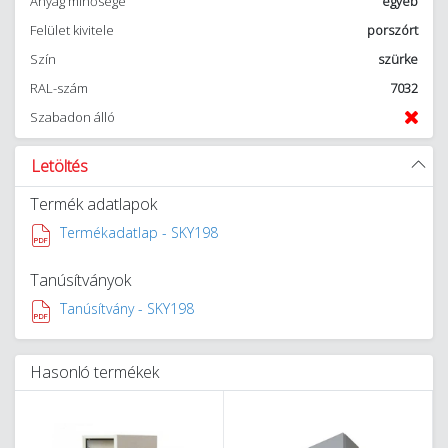
Anyag minősége
egyéb
Felület kivitele
porszórt
Szín
szürke
RAL-szám
7032
Szabadon álló
Letöltés
Termék adatlapok
Termékadatlap - SKY198
Tanúsítványok
Tanúsítvány - SKY198
Hasonló termékek