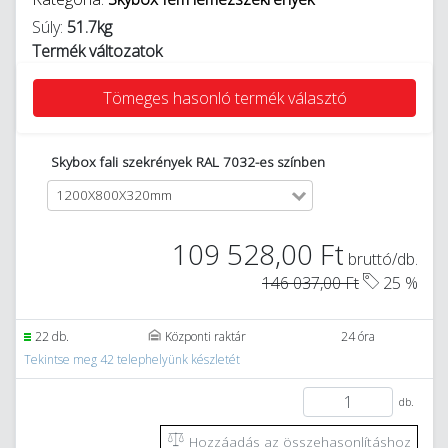
Súly:
51.7kg
Termék változatok
Tömeges hasonló termék választó
Skybox fali szekrények RAL 7032-es színben
1200X800X320mm
109 528,00 Ft
bruttó/db.
146 037,00 Ft
25 %
22 db.
Központi raktár
24 óra
Tekintse meg 42 telephelyünk készletét
db.
Hozzáadás az összehasonlításhoz