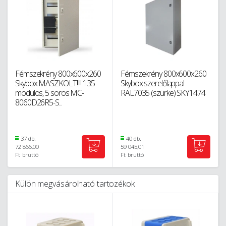
Fémszekrény 800x600x260
Fémszekrény 800x600x260
Skybox MASZKOLT!!!!! 135
Skybox szerelőlappal
modulos, 5 soros MC-
RAL7035 (szürke) SKY1474
8060D26R5-S...
37 db.
40 db.
72 866,00
59 045,01
Ft
bruttó
Ft
bruttó
Külön megvásárolható tartozékok