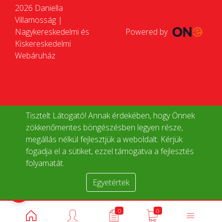
2026 Daniella
Villamosság |
Nagykereskedelmi és
Powered by
Kiskereskedelmi
Webáruház
Tisztelt Látogató! Annak érdekében, hogy Önnek
zökkenőmentes böngészésben legyen része,
megállás nélkül fejlesztjük a weboldalt. Kérjük
fogadja el a sütiket, ezzel támogatva a fejlesztés
folyamatát.
Egyetértek
Termékek összehasonlítása
0
0