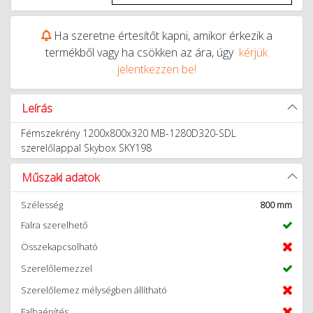
Ha szeretne értesítőt kapni, amikor érkezik a
termékből vagy ha csökken az ára, úgy
kérjük
jelentkezzen be!
Leírás
Fémszekrény 1200x800x320 MB-1280D320-SDL
szerelőlappal Skybox SKY198
Műszaki adatok
Szélesség
800 mm
Falra szerelhető
Összekapcsolható
Szerelőlemezzel
Szerelőlemez mélységben állítható
Falbaépítés