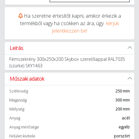
Ha szeretne értesítőt kapni, amikor érkezik a
termékből vagy ha csökken az ára, úgy
kérjük
jelentkezzen be!
Leírás
Fémszekrény 300x250x200 Skybox szerelőlappal RAL7035
(szürke) SKY1463
Műszaki adatok
Szélesség
250 mm
Magasság
300 mm
Mélység
200 mm
Anyag
acél
Anyag minősége
egyéb
Felület kivitele
porszórt