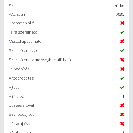
Szín
szürke
RAL-szám
7035
Szabadon álló
Falra szerelhető
Összekapcsolható
Szerelőlemezzel
Szerelőlemez mélységben állítható
Falbaépítés
Árbócrögzítés
Ajtóval
Ajtók száma
1
Üveges ajtóval
Szellőzőajtóval
Hátsó ajtóval
Zárak száma
1