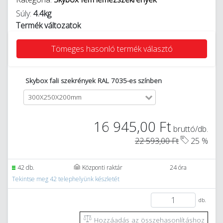
Súly:
4.4kg
Termék változatok
Tömeges hasonló termék választó
Skybox fali szekrények RAL 7035-es színben
300X250X200mm
16 945,00 Ft
bruttó/db.
22 593,00 Ft
25 %
42 db.
Központi raktár
24 óra
Tekintse meg 42 telephelyünk készletét
db.
Hozzáadás az összehasonlításhoz