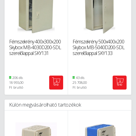
Fémszekrény 400x300x200
Fémszekrény 500x400x200
Skybox MB-4030D200-SDL
Skybox MB-5040D200-SDL
szerelőlappal SKY131
szerelőlappal SKY133
206 db.
43 db.
18 955,00
25 708,00
Ft
bruttó
Ft
bruttó
Külön megvásárolható tartozékok