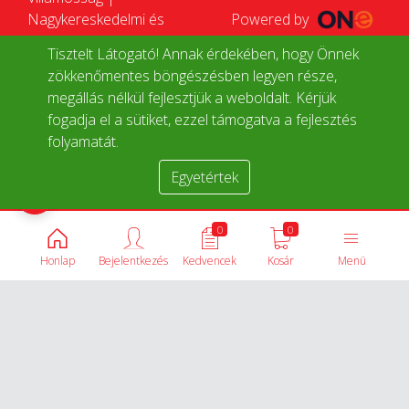
Nagykereskedelmi és
Powered by
Kiskereskedelmi
Tisztelt Látogató! Annak érdekében, hogy Önnek
Webáruház
zökkenőmentes böngészésben legyen része,
megállás nélkül fejlesztjük a weboldalt. Kérjük
fogadja el a sütiket, ezzel támogatva a fejlesztés
folyamatát.
Egyetértek
Termékek összehasonlítása
0
0
Honlap
Bejelentkezés
Kedvencek
Kosár
Menü