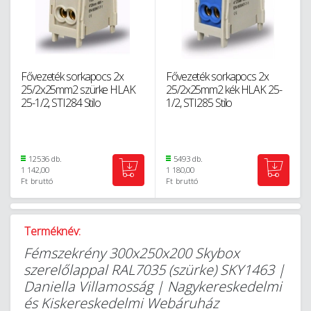
Fővezeték sorkapocs 2x
Fővezeték sorkapocs 2x
25/2x25mm2 szürke HLAK
25/2x25mm2 kék HLAK 25-
25-1/2, STI284 Stilo
1/2, STI285 Stilo
12536 db.
5493 db.
1 142,00
1 180,00
Ft
bruttó
Ft
bruttó
Terméknév:
Fémszekrény 300x250x200 Skybox
szerelőlappal RAL7035 (szürke) SKY1463 |
Daniella Villamosság | Nagykereskedelmi
és Kiskereskedelmi Webáruház