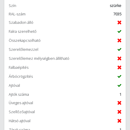
Szín
szürke
RAL-szám
7035
Szabadon álló
Falra szerelhető
Összekapcsolható
Szerelőlemezzel
Szerelőlemez mélységben állítható
Falbaépítés
Árbócrögzítés
Ajtóval
Ajtók száma
1
Üveges ajtóval
Szellőzőajtóval
Hátsó ajtóval
Zárak száma
1