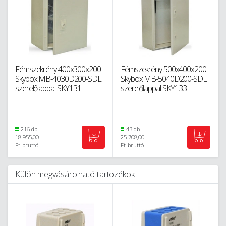
Fémszekrény 400x300x200
Fémszekrény 500x400x200
Skybox MB-4030D200-SDL
Skybox MB-5040D200-SDL
szerelőlappal SKY131
szerelőlappal SKY133
216 db.
43 db.
18 955,00
25 708,00
Ft
bruttó
Ft
bruttó
Külön megvásárolható tartozékok