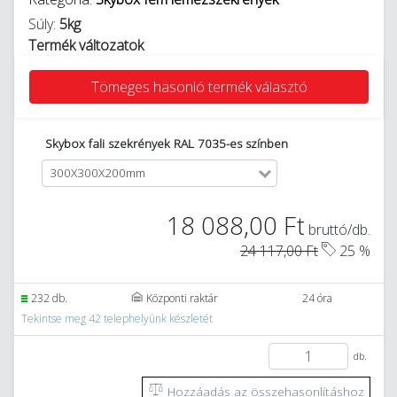
Súly:
5kg
Termék változatok
Tömeges hasonló termék választó
Skybox fali szekrények RAL 7035-es színben
300X300X200mm
18 088,00 Ft
bruttó/db.
24 117,00 Ft
25 %
232 db.
Központi raktár
24 óra
Tekintse meg 42 telephelyünk készletét
db.
Hozzáadás az összehasonlításhoz