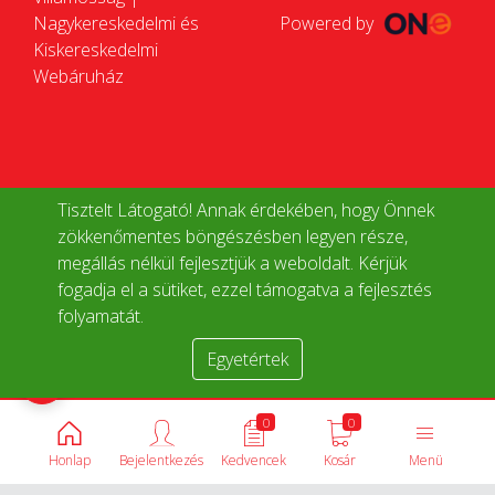
Nagykereskedelmi és
Powered by
Kiskereskedelmi
Webáruház
Tisztelt Látogató! Annak érdekében, hogy Önnek
zökkenőmentes böngészésben legyen része,
megállás nélkül fejlesztjük a weboldalt. Kérjük
fogadja el a sütiket, ezzel támogatva a fejlesztés
folyamatát.
Egyetértek
Termékek összehasonlítása
0
0
Honlap
Bejelentkezés
Kedvencek
Kosár
Menü