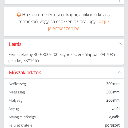
Ha szeretne értesítőt kapni, amikor érkezik a
termékből vagy ha csökken az ára, úgy
kérjük
jelentkezzen be!
Leírás
Fémszekrény 300x300x200 Skybox szerelőlappal RAL7035
(szürke) SKY1465
Műszaki adatok
Szélesség
300 mm
Magasság
300 mm
Mélység
200 mm
Anyag
acél
Anyag minősége
egyéb
Felület kivitele
porszórt