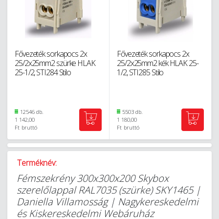
Fővezeték sorkapocs 2x
Fővezeték sorkapocs 2x
25/2x25mm2 szürke HLAK
25/2x25mm2 kék HLAK 25-
25-1/2, STI284 Stilo
1/2, STI285 Stilo
12546 db.
5503 db.
1 142,00
1 180,00
Ft
bruttó
Ft
bruttó
Terméknév:
Fémszekrény 300x300x200 Skybox
szerelőlappal RAL7035 (szürke) SKY1465 |
Daniella Villamosság | Nagykereskedelmi
és Kiskereskedelmi Webáruház