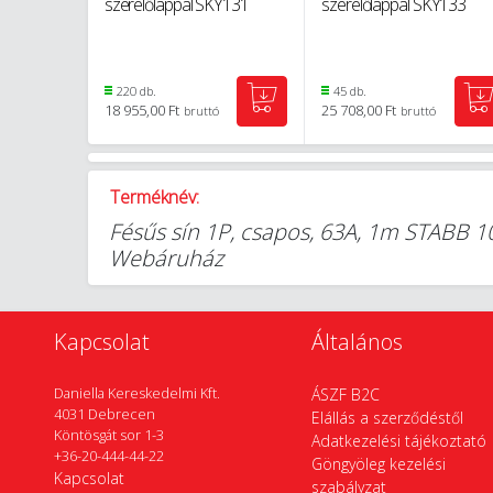
szerelőlappal SKY131
szerelőlappal SKY133
220 db.
45 db.
18 955,00 Ft
25 708,00 Ft
bruttó
bruttó
Terméknév:
Fésűs sín 1P, csapos, 63A, 1m STABB 1
Webáruház
Kapcsolat
Általános
Daniella Kereskedelmi Kft.
ÁSZF B2C
4031 Debrecen
Elállás a szerződéstől
Köntösgát sor 1-3
Adatkezelési tájékoztató
+36-20-444-44-22
Göngyöleg kezelési
Kapcsolat
szabályzat