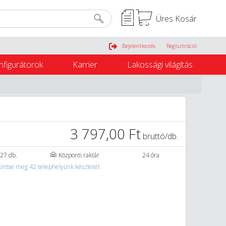
Üres Kosár
Belépés
Bejelentkezés
Regisztráció
nfigurátorok
Karrier
Lakossági világítás
3 797,00 Ft
bruttó/db.
27 db.
Központi raktár
24 óra
intse meg 42 telephelyünk készletét