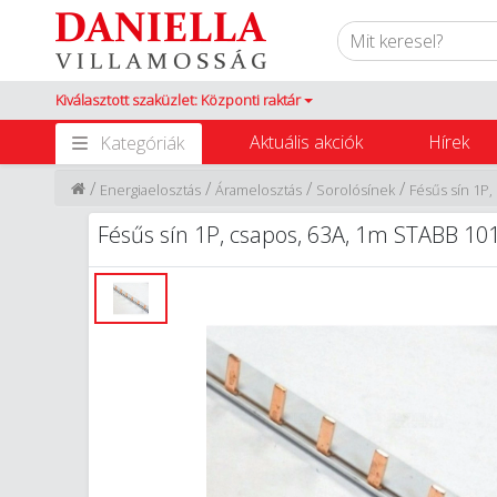
Kiválasztott szaküzlet: Központi raktár
Aktuális akciók
Hírek
Kategóriák
/
/
/
/
Energiaelosztás
Áramelosztás
Sorolósínek
Fésűs sín 1P,
Fésűs sín 1P, csapos, 63A, 1m STABB 101