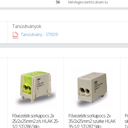
56
Névleges tartós áram Iu
Tanúsítványok
Tanúsítvány - STI929
Fővezeték sorkapocs 2x
Fővezeték sorkapocs 2x
P
25/2x25mm2 z/s HLAK 25-
35/2x25mm2 szürke HLAK
s
1/2, STI286 Stilo
35-1/2, STI287 Stilo
1