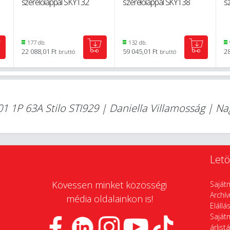
szerelőlappal SKY132
szerelőlappal SKY138
s
177 db.
132 db.
22 088,01 Ft
59 045,01 Ft
28
bruttó
bruttó
01 1P 63A Stilo STI929 | Daniella Villamosság | N
Letö
Kövessen minket közösségi
Saját
Archí
média oldalainkon is!
Elállá
Saját
árlist