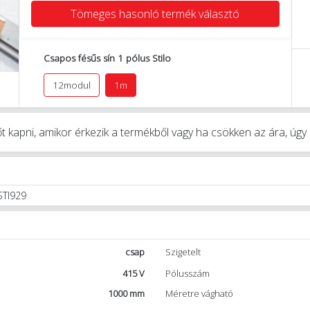
Tömeges hasonló termék választó
Csapos fésűs sín 1 pólus Stilo
12modul
1m
t kapni, amikor érkezik a termékből vagy ha csökken az ára, úg
STI929
csap
Szigetelt
415 V
Pólusszám
1000 mm
Méretre vágható