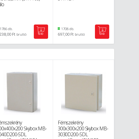
ilo
1786 db.
1708 db.
1785 db.
238,00 Ft
697,00 Ft
1 434,00 Ft
bruttó
bruttó
émszekrény
Fémszekrény
Fémszekr
00x400x200 Skybox MB-
300x300x200 Skybox MB-
300x250x
040D200-SDL
3030D200-SDL
3025D140