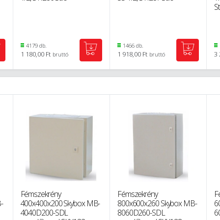
St
4179 db.
1466 db.
1 180,00 Ft
1 918,00 Ft
3 
bruttó
bruttó
Fémszekrény
Fémszekrény
F
-
400x400x200 Skybox MB-
800x600x260 Skybox MB-
6
4040D200-SDL
8060D260-SDL
6