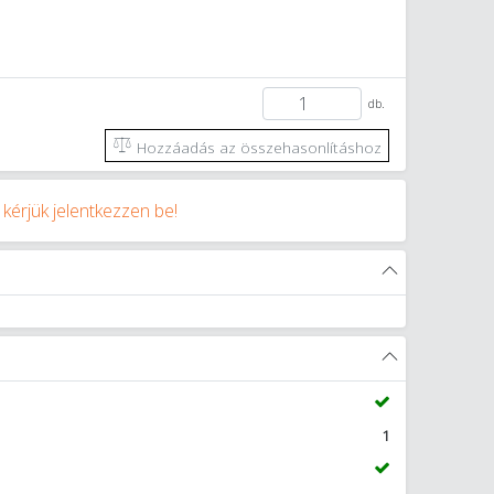
db.
Hozzáadás az összehasonlításhoz
y
kérjük jelentkezzen be!
1