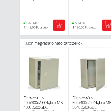
12663 db.
5564 db.
1 142,00 Ft
1 180,00 Ft
bruttó
bruttó
Külön megvásárolható tartozékok
Fémszekrény
Fémszekrény
400x300x200 Skybox MB-
500x400x200 Skybox MB
4030D200-SDL
5040D200-SDL