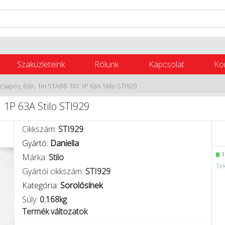
Szaküzleteink
Rólunk
Kapcsolat
Ko
 csapos, 63A, 1m STABB 101 1P 63A Stilo STI929
 1P 63A Stilo STI929
Cikkszám:
STI929
Gyártó:
Daniella
1
Márka:
Stilo
Tek
Gyártói cikkszám:
STI929
Kategória:
Sorolósínek
Súly:
0.168kg
Termék változatok