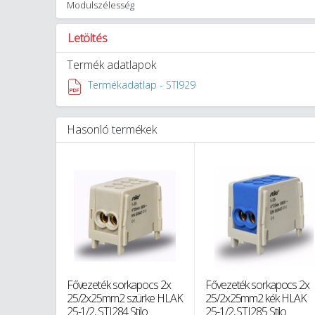
Modulszélesség
Letöltés
Termék adatlapok
Termékadatlap - STI929
Hasonló termékek
Fővezeték sorkapocs 2x
Fővezeték sorkapocs 2x
25/2x25mm2 szürke HLAK
25/2x25mm2 kék HLAK
25-1/2, STI284 Stilo
25-1/2, STI285 Stilo