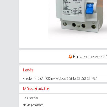
Ha szeretne értesítő
Leírás
Fi relé 4P 63A 100mA A típusú Stilo STL52 STI797
Műszaki adatok
Pólusszám
Névleges áram