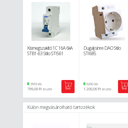
Kismegszakító 1C 16A 6kA
Dugalj sínre DAO Stilo
STB1-63 Stilo STI561
STI685
3593 db.
6260 db.
799,00 Ft
1 200,00 Ft
bruttó
bruttó
Külön megvásárolható tartozékok