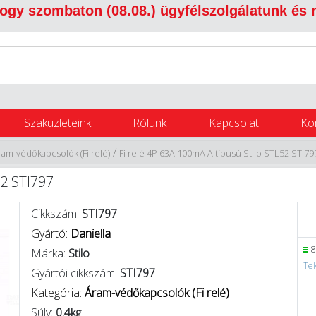
 hogy szombaton (08.08.) ügyfélszolgálatunk és
Szaküzleteink
Rólunk
Kapcsolat
Ko
/
ram-védőkapcsolók (Fi relé)
Fi relé 4P 63A 100mA A típusú Stilo STL52 STI79
52 STI797
Cikkszám:
STI797
Gyártó:
Daniella
8
Márka:
Stilo
Tek
Gyártói cikkszám:
STI797
Kategória:
Áram-védőkapcsolók (Fi relé)
Súly:
0.4kg