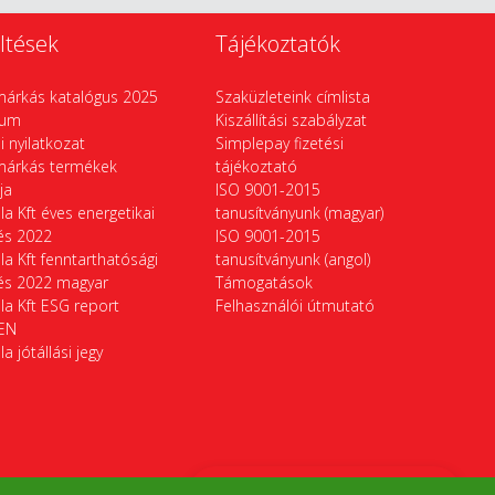
ltések
Tájékoztatók
márkás katalógus 2025
Szaküzleteink címlista
vum
Kiszállítási szabályzat
si nyilatkozat
Simplepay fizetési
márkás termékek
tájékoztató
ája
ISO 9001-2015
la Kft éves energetikai
tanusítványunk (magyar)
tés 2022
ISO 9001-2015
la Kft fenntarthatósági
tanusítványunk (angol)
tés 2022 magyar
Támogatások
la Kft ESG report
Felhasználói útmutató
EN
la jótállási jegy
Termékek összehasonlítása