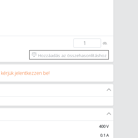
db.
Hozzáadás az összehasonlításhoz
y
kérjük jelentkezzen be!
400 V
0.1 A