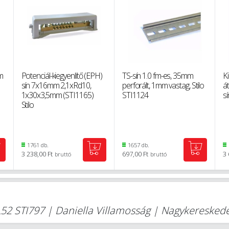
1m
Potenciál-kiegyenlítő (EPH)
TS-sín 1.0 fm-es, 35mm
Ki
sín 7x16mm 2,1xRd10,
perforált, 1mm vastag, Stilo
á
1x30x3,5mm (STI1165)
STI1124
sí
Stilo
1761 db.
1657 db.
3 238,00 Ft
697,00 Ft
3 
bruttó
bruttó
TL52 STI797 | Daniella Villamosság | Nagykereske