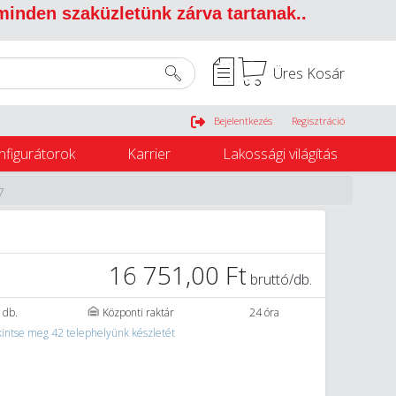
 minden szaküzletünk zárva tartanak.
.
Üres Kosár
Belépés
Bejelentkezés
Regisztráció
nfigurátorok
Karrier
Lakossági világítás
7
16 751,00 Ft
bruttó/db.
 db.
Központi raktár
24 óra
intse meg 42 telephelyünk készletét