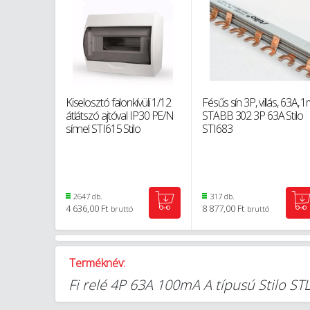
Kiselosztó falonkívüli 1/12
Fésűs sín 3P, villás, 63A, 
átlátszó ajtóval IP30 PE/N
STABB 302 3P 63A Stilo
sínnel STI615 Stilo
STI683
2647 db.
317 db.
4 636,00 Ft
8 877,00 Ft
bruttó
bruttó
Terméknév:
Fi relé 4P 63A 100mA A típusú Stilo S