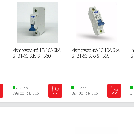
Kismegszakító 1B 16A 6kA
Kismegszakító 1C 10A 6kA
I
STB1-63 Stilo STI560
STB1-63 Stilo STI559
S
2025 db.
1532 db.
799,00 Ft
824,00 Ft
3 
bruttó
bruttó