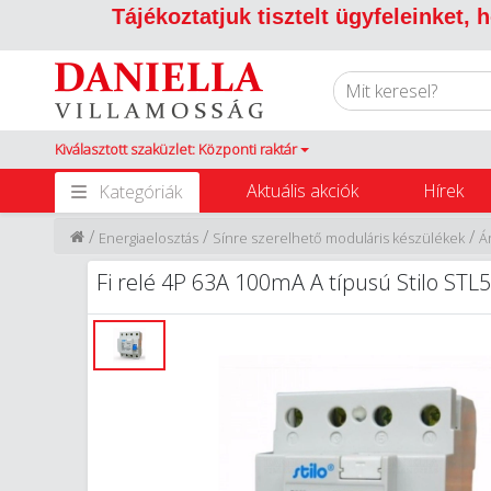
Tájékoztatjuk tisztelt ügyfeleinket,
Kiválasztott szaküzlet: Központi raktár
Aktuális akciók
Hírek
Kategóriák
/
/
/
Energiaelosztás
Sínre szerelhető moduláris készülékek
Á
Fi relé 4P 63A 100mA A típusú Stilo STL