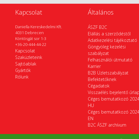
Kapcsolat
Általános
Daniella Kereskedelmi Kft.
ÁSZF B2C
4031 Debrecen
Elállás a szerződéstől
Köntösgát sor 1-3
Adatkezelési tájékoztató
+36-20-444-44-22
Göngyöleg kezelési
Kapcsolat
szabályzat
Szaküzleteink
Felhasználói útmutató
Sajtóablak
Karrier
Gyártók
B2B Üzletszabályzat
Rólunk
Befektetőknek
Cégadatok
Visszaélés bejelentő űrla
Céges bemutatkozó 202
HU
Céges bemutatkozó 202
EN
B2C ÁSZF archívum