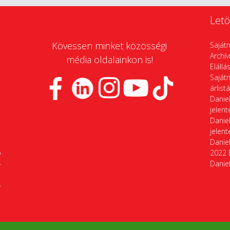
Letö
Kövessen minket közösségi
Saját
Archí
média oldalainkon is!
Elállá
Saját
árlist
Daniel
jelen
Daniel
jelen
Daniel
p
2022 
4
Daniel
4