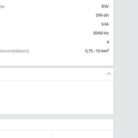
imp
8 kV
DIN-sín
6 kA
50/60 Hz
4
etszet (többerű)
0,75 - 10 mm²