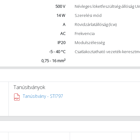
500 V
Névleges löketfeszültség-állóság U
14 W
Szerelési mód
A
Rövidzárlatállóság (lcw)
AC
Frekvencia
IP20
Modulszélesség
-5 - 40 °C
Csatlakoztatható vezeték-keresztm
0,75 - 16 mm²
Tanúsítványok
Tanúsítvány - STI797