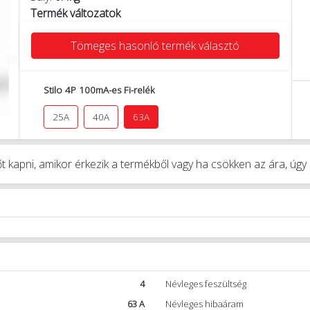
Termék változatok
Tömeges hasonló termék választó
Stilo 4P 100mA-es Fi-relék
25A
40A
63A
t kapni, amikor érkezik a termékből vagy ha csökken az ára, úg
4
Névleges feszültség
63 A
Névleges hibaáram