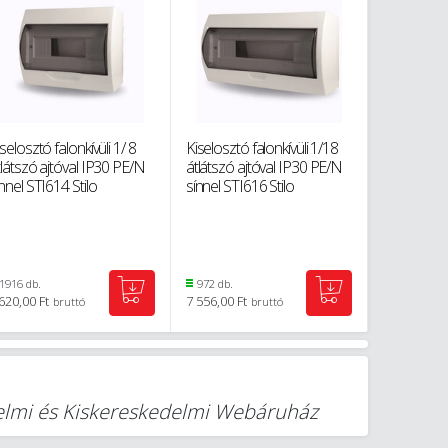
selosztó falonkívüli 1/ 8
Kiselosztó falonkívüli 1/18
TS-sín 2.0
tlátszó ajtóval IP30 PE/N
átlátszó ajtóval IP30 PE/N
perforált, 
nnel STI614 Stilo
sínnel STI616 Stilo
STI1125
1916 db.
972 db.
1629 db.
620,00 Ft
7 556,00 Ft
1 434,00 Ft
bruttó
bruttó
delmi és Kiskereskedelmi Webáruház