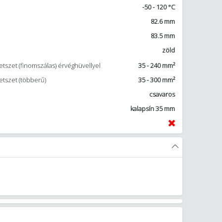
-50 - 120 °C
82.6 mm
83.5 mm
zöld
tszet (finomszálas) érvéghüvellyel
35 - 240 mm²
etszet (többerű)
35 - 300 mm²
csavaros
kalapsín 35 mm