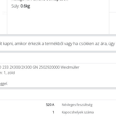
Súly:
0.6kg
t kapni, amikor érkezik a termékből vagy ha csökken az ára, úg
D 233 2X300/2X300 GN 2502920000 Weidmüller
: 1, zöld
ggel.
520 A
Névleges feszültség
1
Kapocshelyek száma