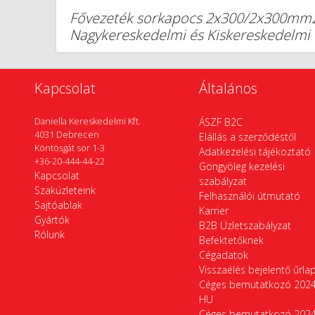
Fővezeték sorkapocs 2x300/2x300mm2 
Nagykereskedelmi és Kiskereskedelm
Kapcsolat
Általános
Daniella Kereskedelmi Kft.
ÁSZF B2C
4031 Debrecen
Elállás a szerződéstől
Köntösgát sor 1-3
Adatkezelési tájékoztató
+36-20-444-44-22
Göngyöleg kezelési
Kapcsolat
szabályzat
Szaküzleteink
Felhasználói útmutató
Sajtóablak
Karrier
Gyártók
B2B Üzletszabályzat
Rólunk
Befektetőknek
Cégadatok
Visszaélés bejelentő űrla
Céges bemutatkozó 202
HU
Céges bemutatkozó 202