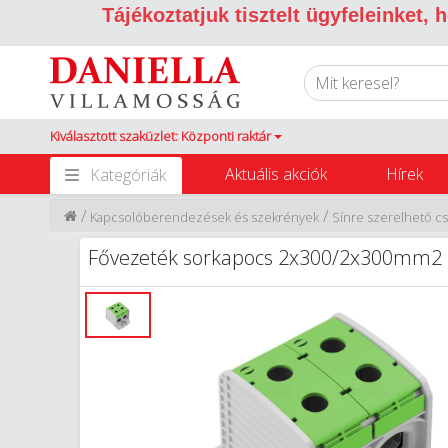
Tájékoztatjuk tisztelt ügyfeleinket,
Kiválasztott szaküzlet: Központi raktár
Aktuális akciók
Hírek
Kategóriák
/
/
Kapcsolóberendezések és szekrények
Sínre szerelhető c
Fővezeték sorkapocs 2x300/2x300mm2 