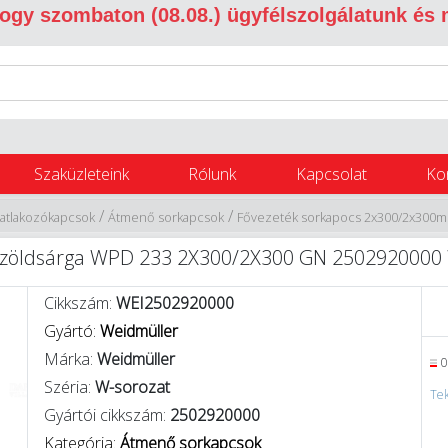
 hogy szombaton (08.08.) ügyfélszolgálatunk és
Szaküzleteink
Rólunk
Kapcsolat
Ko
/
/
satlakozókapcsok
Átmenő sorkapcsok
Fővezeték sorkapocs 2x300/2x300m
zöldsárga WPD 233 2X300/2X300 GN 2502920000
Cikkszám:
WEI2502920000
Gyártó:
Weidmüller
Márka:
Weidmüller
0
Széria:
W-sorozat
Tek
Gyártói cikkszám:
2502920000
Kategória:
Átmenő sorkapcsok