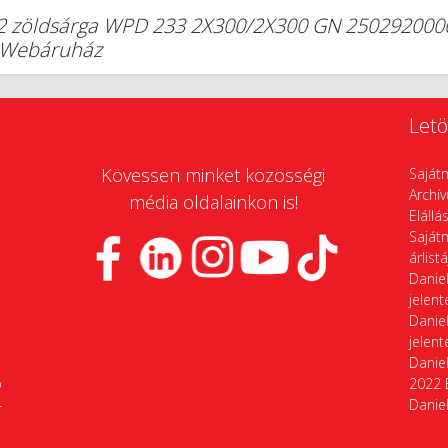
zöldsárga WPD 233 2X300/2X300 GN 2502920000 
i Webáruház
Letö
Kövessen minket közösségi
Saját
Archí
média oldalainkon is!
Elállá
Saját
árlist
Daniel
jelen
Daniel
jelen
Daniel
p
2022 
4
Daniel
4