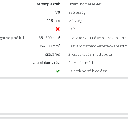
termoplasztik
Üzemi hőmérséklet
V0
Szélesség
118 mm
Mélység
Szín
ghüvely nélkül
35 - 300 mm²
Csatlakoztatható vezeték-keresztme
35 - 300 mm²
Csatlakoztatható vezeték-keresztm
csavaros
2. csatlakozási mód típusa
alumínium / réz
Szerelési mód
Szintek belső hidalással