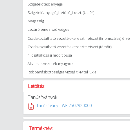
Szigetelőtest anyaga
Szigetelőanyag éghetőségi oszt. (UL 94)
Magasság
Lezárólemez szükséges
Csatlakoztatható vezeték-keresztmetszet (finomszálas) érvé
Csatlakoztatható vezeték-keresztmetszet (tömör)
1. csatlakozási mód típusa
Alkalmas vezetékanyaghoz
Robbanásbiztosságra vizsgált kivitel 'Ex e'
Letöltés
Tanúsítványok
Tanúsítvány - WEI2502920000
Terméknév: