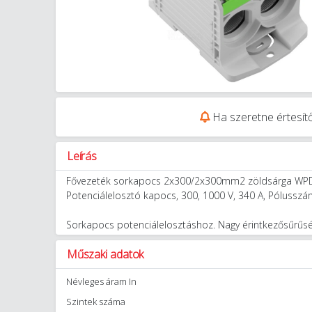
Ha szeretne értesítő
Leírás
Fővezeték sorkapocs 2x300/2x300mm2 zöldsárga WP
Potenciálelosztó kapocs, 300, 1000 V, 340 A, Pólusszám
Sorkapocs potenciálelosztáshoz. Nagy érintkezősűrűsé
Műszaki adatok
Névleges áram In
Szintek száma