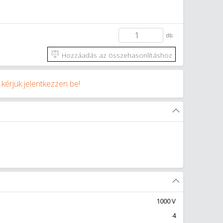
db.
Hozzáadás az összehasonlításhoz
y
kérjük jelentkezzen be!
1000 V
4