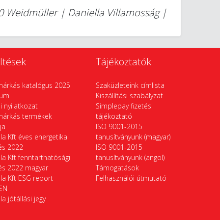
Weidmüller | Daniella Villamosság |
ltések
Tájékoztatók
márkás katalógus 2025
Szaküzleteink címlista
vum
Kiszállítási szabályzat
si nyilatkozat
Simplepay fizetési
márkás termékek
tájékoztató
ája
ISO 9001-2015
la Kft éves energetikai
tanusítványunk (magyar)
tés 2022
ISO 9001-2015
la Kft fenntarthatósági
tanusítványunk (angol)
tés 2022 magyar
Támogatások
la Kft ESG report
Felhasználói útmutató
EN
la jótállási jegy