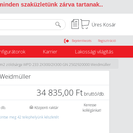
 minden szaküzletünk zárva tartanak.
.
Üres Kosár
Belépés
Bejelentkezés
Regisztráció
nfigurátorok
Karrier
Lakossági világítás
m2 zöldsárga WPD 233 2X300/2X300 GN 2502920000 Weidmüller
 Weidmüller
34 835,00 Ft
bruttó/db.
Keresse
 db.
Központi raktár
kollégánkat!
intse meg 42 telephelyünk készletét