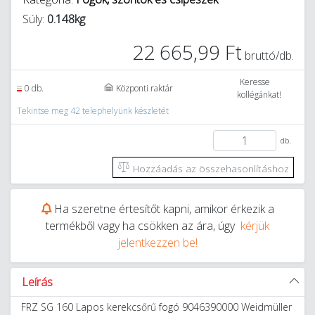
Súly:
0.148kg
22 665,99 Ft
bruttó/db.
Keresse
0 db.
Központi raktár
kollégánkat!
Tekintse meg 42 telephelyünk készletét
db.
Hozzáadás az összehasonlításhoz
Ha szeretne értesítőt kapni, amikor érkezik a
termékből vagy ha csökken az ára, úgy
kérjük
jelentkezzen be!
Leírás
FRZ SG 160 Lapos kerekcsőrű fogó 9046390000 Weidmüller