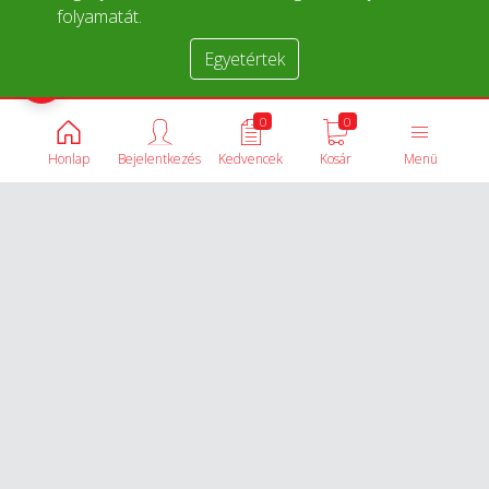
folyamatát.
Egyetértek
Termékek összehasonlítása
0
0
Honlap
Bejelentkezés
Kedvencek
Kosár
Menü