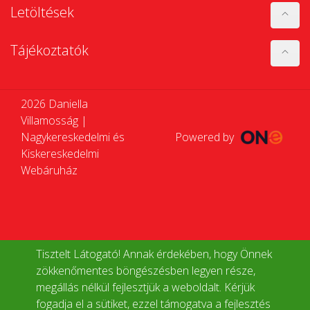
Letöltések
Tájékoztatók
2026 Daniella
Villamosság |
Nagykereskedelmi és
Powered by
Kiskereskedelmi
Webáruház
Tisztelt Látogató! Annak érdekében, hogy Önnek
zökkenőmentes böngészésben legyen része,
megállás nélkül fejlesztjük a weboldalt. Kérjük
fogadja el a sütiket, ezzel támogatva a fejlesztés