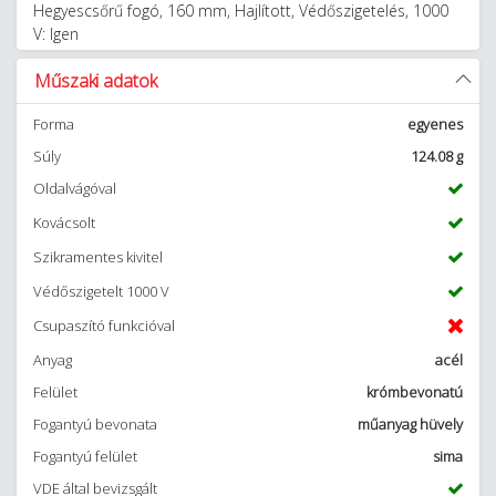
Hegyescsőrű fogó, 160 mm, Hajlított, Védőszigetelés, 1000
V: Igen
Műszaki adatok
Forma
egyenes
Súly
124.08 g
Oldalvágóval
Kovácsolt
Szikramentes kivitel
Védőszigetelt 1000 V
Csupaszító funkcióval
Anyag
acél
Felület
krómbevonatú
Fogantyú bevonata
műanyag hüvely
Fogantyú felület
sima
VDE által bevizsgált