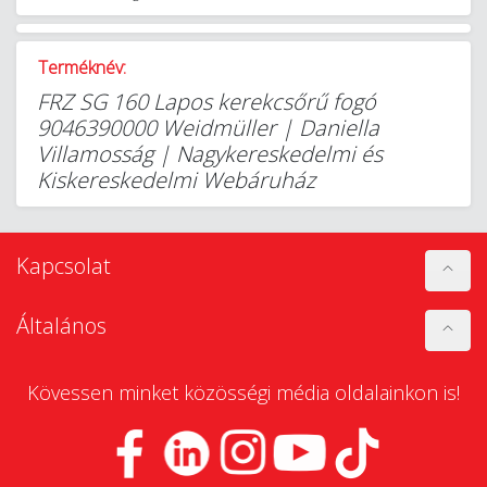
Terméknév:
FRZ SG 160 Lapos kerekcsőrű fogó
9046390000 Weidmüller | Daniella
Villamosság | Nagykereskedelmi és
Kiskereskedelmi Webáruház
Kapcsolat
Általános
Kövessen minket közösségi média oldalainkon is!