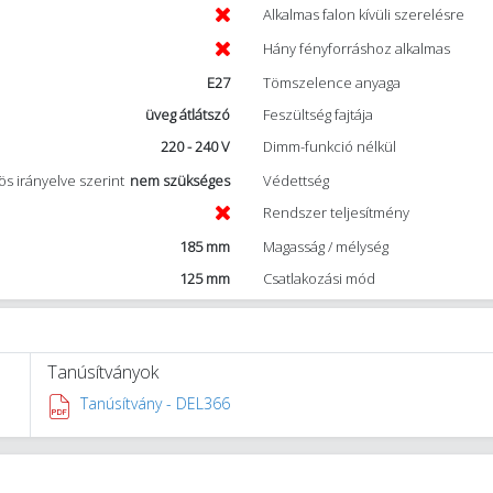
Alkalmas falon kívüli szerelésre
Hány fényforráshoz alkalmas
E27
Tömszelence anyaga
üveg átlátszó
Feszültség fajtája
220 - 240 V
Dimm-funkció nélkül
s irányelve szerint
nem szükséges
Védettség
Rendszer teljesítmény
185 mm
Magasság / mélység
125 mm
Csatlakozási mód
Tanúsítványok
Tanúsítvány - DEL366