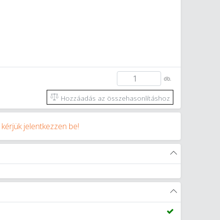
db.
Hozzáadás az összehasonlításhoz
y
kérjük jelentkezzen be!