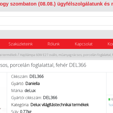
 hogy szombaton (08.08.) ügyfélszolgálatunk és
Szaküzleteink
Rólunk
Kapcsolat
Ko
/
kai termékek
Hajólámpa 60W E27 ovális, műanyag rácsos, porcelán foglalattal
os, porcelán foglalattal, fehér DEL366
Cikkszám:
DEL366
Gyártó:
Daniella
Márka:
deLux
Gyártói cikkszám:
DEL366
6
Kategória:
Delux világítástechnikai termékek
Tek
Súly:
0.77kg