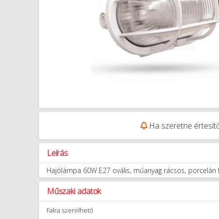
Ha szeretne értesítő
Leírás
Hajólámpa 60W E27 ovális, műanyag rácsos, porcelán f
Műszaki adatok
Falra szerelhető