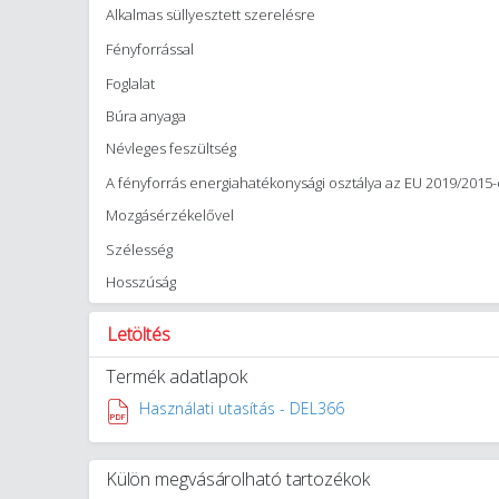
Alkalmas süllyesztett szerelésre
Fényforrással
Foglalat
Búra anyaga
Névleges feszültség
A fényforrás energiahatékonysági osztálya az EU 2019/2015-ö
Mozgásérzékelővel
Szélesség
Hosszúság
Letöltés
Termék adatlapok
Használati utasítás - DEL366
Külön megvásárolható tartozékok