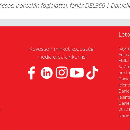
sos, porcelán foglalattal, fehér DEL366 | Daniel
Letö
Kövessen minket közösségi
Saját
Archí
média oldalainkon is!
Elállá
Saját
árlist
Daniel
jelen
Daniel
jelen
Daniel
p
2022 
4
Daniel
4