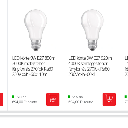
LED körte 9W E27 850lm
LED körte 9W E27 920lm
L
3000K meleg fehér
4000K semleges fehér
1
fényforrás 270fok Ra80
fényforrás 270fok Ra80
f
230V dxh=60x110m...
230V dxh=60x1...
2
1841 db.
3297 db.
694,00 Ft
694,00 Ft
73
bruttó
bruttó