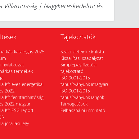
la Villamosság | Nagykereskedelmi és
ltések
Tájékoztatók
márkás katalógus 2025
Szaküzleteink címlista
vum
Kiszállítási szabályzat
si nyilatkozat
Simplepay fizetési
márkás termékek
tájékoztató
ája
ISO 9001-2015
la Kft éves energetikai
tanusítványunk (magyar)
tés 2022
ISO 9001-2015
la Kft fenntarthatósági
tanusítványunk (angol)
tés 2022 magyar
Támogatások
la Kft ESG report
Felhasználói útmutató
EN
la jótállási jegy