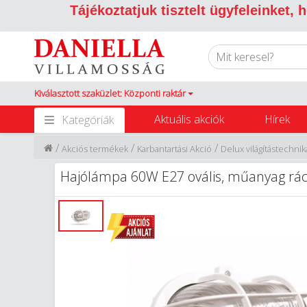
Tájékoztatjuk tisztelt ügyfeleinket,
Kiválasztott szaküzlet: Központi raktár
Aktuális akciók
Hírek
Kategóriák
/
/
/
Akciós termékek
Karbantartási Akció
Delux világítástechni
Hajólámpa 60W E27 ovális, műanyag rács