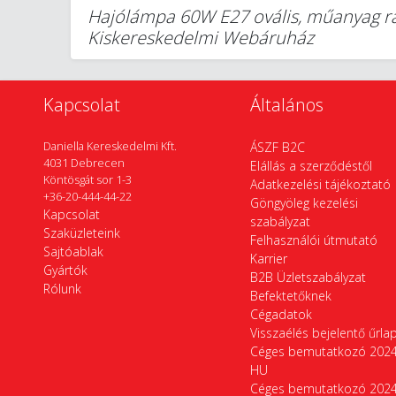
Hajólámpa 60W E27 ovális, műanyag rác
Kiskereskedelmi Webáruház
Kapcsolat
Általános
Daniella Kereskedelmi Kft.
ÁSZF B2C
4031 Debrecen
Elállás a szerződéstől
Köntösgát sor 1-3
Adatkezelési tájékoztató
+36-20-444-44-22
Göngyöleg kezelési
Kapcsolat
szabályzat
Szaküzleteink
Felhasználói útmutató
Sajtóablak
Karrier
Gyártók
B2B Üzletszabályzat
Rólunk
Befektetőknek
Cégadatok
Visszaélés bejelentő űrla
Céges bemutatkozó 202
HU
Céges bemutatkozó 202