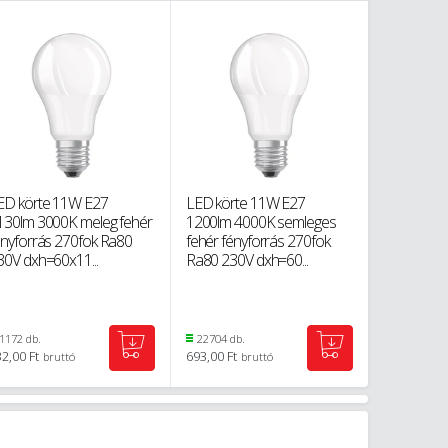
ED körte 11W E27
LED körte 11W E27
130lm 3000K meleg fehér
1200lm 4000K semleges
ényforrás 270fok Ra80
fehér fényforrás 270fok
30V dxh=60x11...
Ra80 230V dxh=60...
1172 db.
22704 db.
2,00 Ft
693,00 Ft
bruttó
bruttó