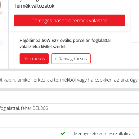
Termék változatok
Tömeges hasonló termék választó
Hajólámpa 60W E27 ovális, porcelán foglalattal
választéka kivitel szerint
fém rácsos
műanyag rácsos
t kapni, amikor érkezik a termékből vagy ha csökken az ára, úg
oglalattal, fehér DEL366
Mennyezeti szerelésre alkalmas