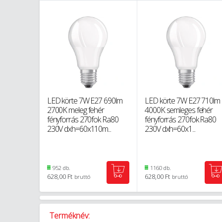
LED körte 7W E27 690lm
LED körte 7W E27 710lm
2700K meleg fehér
4000K semleges fehér
fényforrás 270fok Ra80
fényforrás 270fok Ra80
230V dxh=60x110m...
230V dxh=60x1...
952 db.
1160 db.
628,00 Ft
628,00 Ft
bruttó
bruttó
Terméknév: