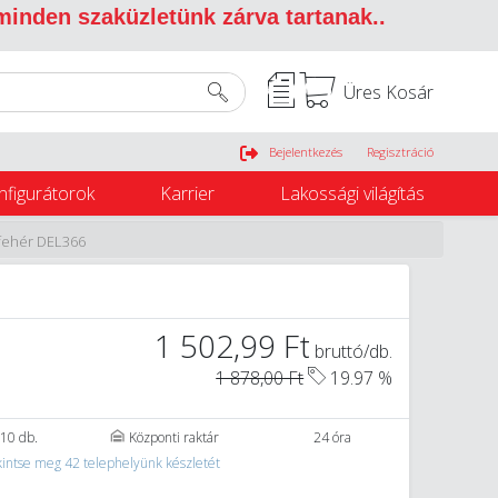
 minden szaküzletünk zárva tartanak.
.
Üres Kosár
Belépés
Bejelentkezés
Regisztráció
nfigurátorok
Karrier
Lakossági világítás
, fehér DEL366
1 502,99 Ft
bruttó/db.
1 878,00 Ft
19.97 %
10 db.
Központi raktár
24 óra
intse meg 42 telephelyünk készletét