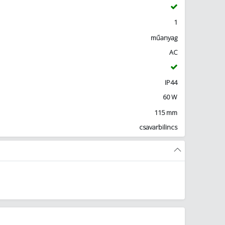
1
műanyag
AC
IP44
60 W
115 mm
csavarbilincs