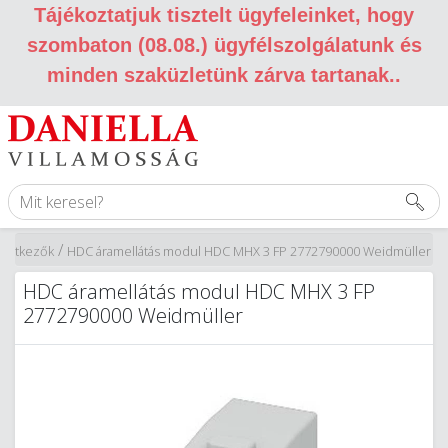
Tájékoztatjuk tisztelt ügyfeleinket, hogy
szombaton (08.08.) ügyfélszolgálatunk és
minden szaküzletünk zárva tartanak.
.
/
rintkezők
HDC áramellátás modul HDC MHX 3 FP 2772790000 Weidmüller
HDC áramellátás modul HDC MHX 3 FP
2772790000 Weidmüller