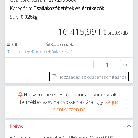
Kategória:
Csatlakozóbetétek és érintkezők
Súly:
0.026kg
16 415,99 Ft
bruttó/db.
0 db.
Központi raktár
Tekintse meg 42 telephelyünk készletét
db.
Hozzáadás az összehasonlításhoz
Ha szeretne értesítőt kapni, amikor érkezik a
termékből vagy ha csökken az ára, úgy
kérjük
jelentkezzen be!
Leírás
HDC áramellátás modul HDC MHX 3 FP 2772790000