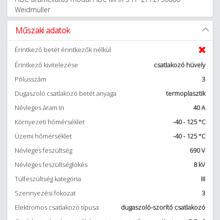
Weidmüller
Műszaki adatok
Érintkező betét érintkezők nélkül
Érintkező kivitelezése
csatlakozó hüvely
Pólusszám
3
Dugaszoló csatlakozó betét anyaga
termoplasztik
Névleges áram In
40 A
Környezeti hőmérséklet
-40 - 125 °C
Üzemi hőmérséklet
-40 - 125 °C
Névleges feszültség
690 V
Névleges feszültséglökés
8 kV
Túlfeszültség kategória
III
Szennyezési fokozat
3
Elektromos csatlakozó típusa
dugaszoló-szorító csatlakozó