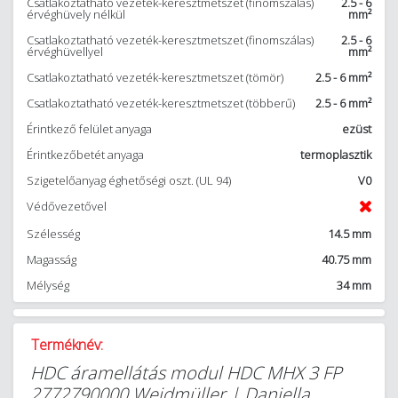
Csatlakoztatható vezeték-keresztmetszet (finomszálas)
2.5 - 6
érvéghüvely nélkül
mm²
Csatlakoztatható vezeték-keresztmetszet (finomszálas)
2.5 - 6
érvéghüvellyel
mm²
Csatlakoztatható vezeték-keresztmetszet (tömör)
2.5 - 6 mm²
Csatlakoztatható vezeték-keresztmetszet (többerű)
2.5 - 6 mm²
Érintkező felület anyaga
ezüst
Érintkezőbetét anyaga
termoplasztik
Szigetelőanyag éghetőségi oszt. (UL 94)
V0
Védővezetővel
Szélesség
14.5 mm
Magasság
40.75 mm
Mélység
34 mm
Terméknév:
HDC áramellátás modul HDC MHX 3 FP
2772790000 Weidmüller | Daniella