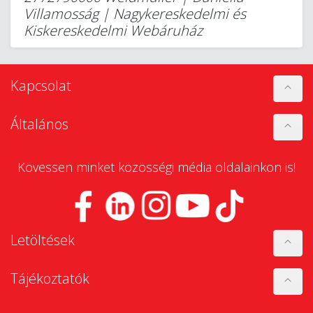
Villamosság | Nagykereskedelmi és
Kiskereskedelmi Webáruház
Kapcsolat
Általános
Kövessen minket közösségi média oldalainkon is!
Letöltések
Tájékoztatók