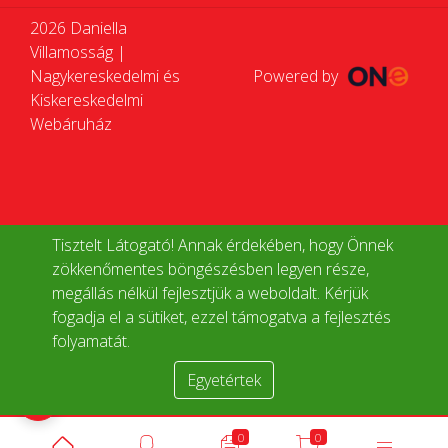
2026 Daniella
Villamosság |
Nagykereskedelmi és
Powered by
Kiskereskedelmi
Webáruház
Tisztelt Látogató! Annak érdekében, hogy Önnek
zökkenőmentes böngészésben legyen része,
megállás nélkül fejlesztjük a weboldalt. Kérjük
fogadja el a sütiket, ezzel támogatva a fejlesztés
folyamatát.
Egyetértek
Termékek összehasonlítása
0
0