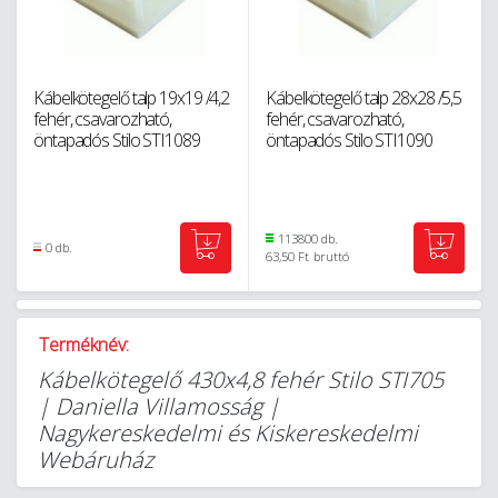
Kábelkötegelő talp 19x19 /4,2
Kábelkötegelő talp 28x28 /5,5
fehér, csavarozható,
fehér, csavarozható,
öntapadós Stilo STI1089
öntapadós Stilo STI1090
113800 db.
0 db.
63,50 Ft
bruttó
Terméknév:
Kábelkötegelő 430x4,8 fehér Stilo STI705
| Daniella Villamosság |
Nagykereskedelmi és Kiskereskedelmi
Webáruház