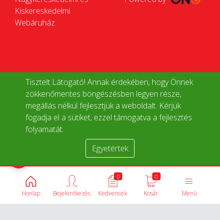
Kiskereskedelmi
Webáruház
Tisztelt Látogató! Annak érdekében, hogy Önnek
zökkenőmentes böngészésben legyen része,
megállás nélkül fejlesztjük a weboldalt. Kérjük
fogadja el a sütiket, ezzel támogatva a fejlesztés
folyamatát.
Egyetértek
Termékek összehasonlítása
0
0
Honlap
Bejelentkezés
Kedvencek
Kosár
Menü