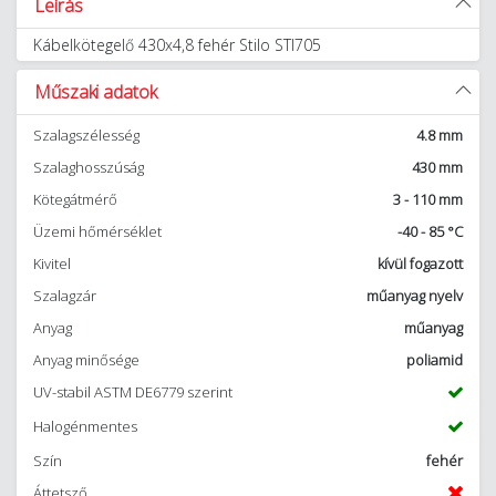
Leírás
Kábelkötegelő 430x4,8 fehér Stilo STI705
Műszaki adatok
Szalagszélesség
4.8 mm
Szalaghosszúság
430 mm
Kötegátmérő
3 - 110 mm
Üzemi hőmérséklet
-40 - 85 °C
Kivitel
kívül fogazott
Szalagzár
műanyag nyelv
Anyag
műanyag
Anyag minősége
poliamid
UV-stabil ASTM DE6779 szerint
Halogénmentes
Szín
fehér
Áttetsző