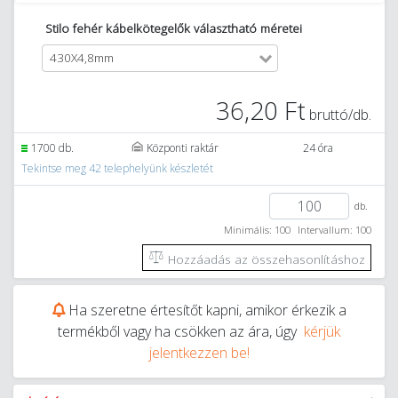
Stilo fehér kábelkötegelők választható méretei
430X4,8mm
36,20 Ft
bruttó/db.
1700 db.
Központi raktár
24 óra
Tekintse meg 42 telephelyünk készletét
db.
Minimális: 100
Intervallum: 100
Hozzáadás az összehasonlításhoz
Ha szeretne értesítőt kapni, amikor érkezik a
termékből vagy ha csökken az ára, úgy
kérjük
jelentkezzen be!