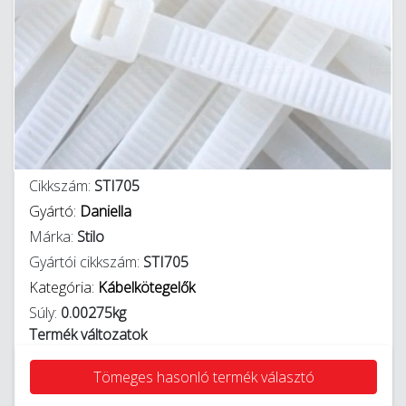
Cikkszám:
STI705
Gyártó:
Daniella
Márka:
Stilo
Gyártói cikkszám:
STI705
Kategória:
Kábelkötegelők
Súly:
0.00275kg
Termék változatok
Tömeges hasonló termék választó