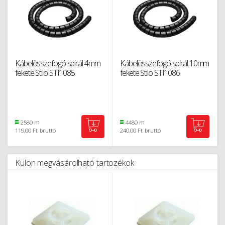
Kábelösszefogó spirál 4mm
Kábelösszefogó spirál 10mm
fekete Stilo STI1085
fekete Stilo STI1086
2580 m
4480 m
119,00 Ft
bruttó
240,00 Ft
bruttó
Külön megvásárolható tartozékok