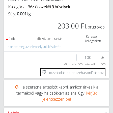
Kategória:
Réz összekötő hüvelyek
Súly:
0.001kg
203,00 Ft
bruttó/db.
Keresse
0 db.
Központi raktár
kollégánkat!
Tekintse meg 42 telephelyünk készletét
db.
Minimális: 100
Intervallum: 100
Hozzáadás az összehasonlításhoz
Ha szeretne értesítőt kapni, amikor érkezik a
termékből vagy ha csökken az ára, úgy
kérjük
jelentkezzen be!