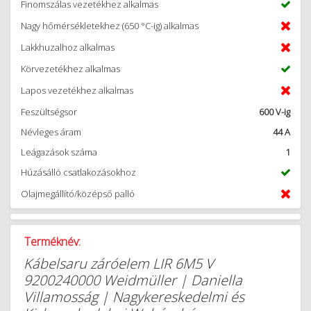
Finomszálas vezetékhez alkalmas
Nagy hőmérsékletekhez (650 °C-ig) alkalmas
Lakkhuzalhoz alkalmas
Körvezetékhez alkalmas
Lapos vezetékhez alkalmas
Feszültségsor
600 V-ig
Névleges áram
44 A
Leágazások száma
1
Húzásálló csatlakozásokhoz
Olajmegállító/középső palló
Terméknév:
Kábelsaru záróelem LIR 6M5 V
9200240000 Weidmüller | Daniella
Villamosság | Nagykereskedelmi és