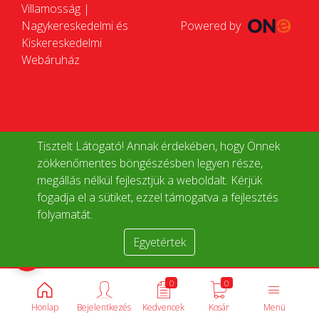
Villamosság |
Nagykereskedelmi és
Powered by
Kiskereskedelmi
Webáruház
Tisztelt Látogató! Annak érdekében, hogy Önnek
zökkenőmentes böngészésben legyen része,
megállás nélkül fejlesztjük a weboldalt. Kérjük
fogadja el a sütiket, ezzel támogatva a fejlesztés
folyamatát.
Egyetértek
Termékek összehasonlítása
0
0
Honlap
Bejelentkezés
Kedvencek
Kosár
Menü