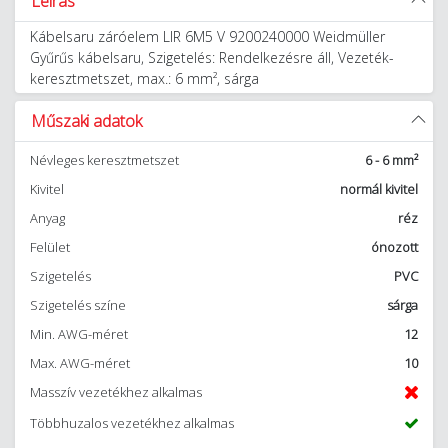
Leírás
Kábelsaru záróelem LIR 6M5 V 9200240000 Weidmüller
Gyűrűs kábelsaru, Szigetelés: Rendelkezésre áll, Vezeték-
keresztmetszet, max.: 6 mm², sárga
Műszaki adatok
Névleges keresztmetszet
6 - 6 mm²
Kivitel
normál kivitel
Anyag
réz
Felület
ónozott
Szigetelés
PVC
Szigetelés színe
sárga
Min. AWG-méret
12
Max. AWG-méret
10
Masszív vezetékhez alkalmas
Többhuzalos vezetékhez alkalmas