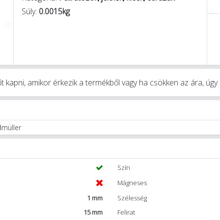
Súly:
0.0015kg
t kapni, amikor érkezik a termékből vagy ha csökken az ára, úg
dmüller
Szín
Mágneses
1 mm
Szélesség
15 mm
Felirat