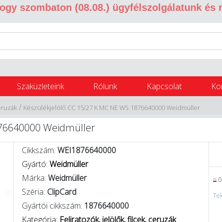
 hogy szombaton (08.08.) ügyfélszolgálatunk és
Szaküzleteink
Rólunk
Kapcsolat
Ko
/
ceruzák
Készülékjelölő CC 15/27 K MC NE WS 1876640000 Weidmüller
876640000 Weidmüller
Cikkszám:
WEI1876640000
Gyártó:
Weidmüller
Márka:
Weidmüller
0
Széria:
ClipCard
Tek
Gyártói cikkszám:
1876640000
Kategória:
Feliratozók, jelölők, filcek, ceruzák