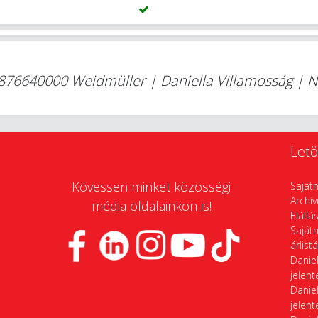
876640000 Weidmüller | Daniella Villamosság | 
Letö
Kövessen minket közösségi
Saját
Archí
média oldalainkon is!
Elállá
Saját
árlist
Daniel
jelen
Daniel
jelen