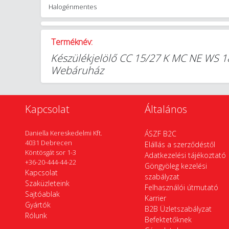
Halogénmentes
Terméknév:
Készülékjelölő CC 15/27 K MC NE WS 1
Webáruház
Kapcsolat
Általános
Daniella Kereskedelmi Kft.
ÁSZF B2C
4031 Debrecen
Elállás a szerződéstől
Köntösgát sor 1-3
Adatkezelési tájékoztató
+36-20-444-44-22
Göngyöleg kezelési
Kapcsolat
szabályzat
Szaküzleteink
Felhasználói útmutató
Sajtóablak
Karrier
Gyártók
B2B Üzletszabályzat
Rólunk
Befektetőknek