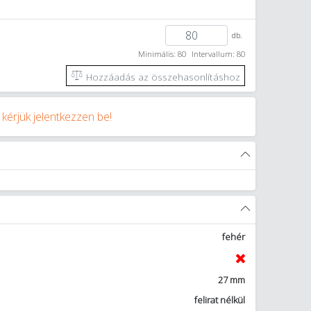
db.
Minimális: 80
Intervallum: 80
Hozzáadás az összehasonlításhoz
y
kérjük jelentkezzen be!
fehér
27 mm
felirat nélkül