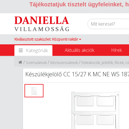
Tájékoztatjuk tisztelt ügyfeleinket,
Kiválasztott szaküzlet: Központi raktár
Aktuális akciók
Hírek
Kategóriák
/
/
/
Szerszámok
Kéziszerszámok
Feliratozók, jelölők, filcek, 
Készülékjelölő CC 15/27 K MC NE WS 1