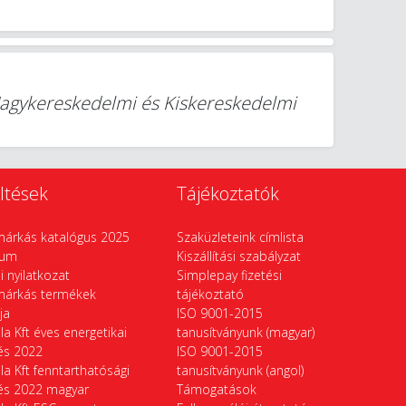
Nagykereskedelmi és Kiskereskedelmi
ltések
Tájékoztatók
márkás katalógus 2025
Szaküzleteink címlista
vum
Kiszállítási szabályzat
si nyilatkozat
Simplepay fizetési
márkás termékek
tájékoztató
ája
ISO 9001-2015
la Kft éves energetikai
tanusítványunk (magyar)
tés 2022
ISO 9001-2015
la Kft fenntarthatósági
tanusítványunk (angol)
tés 2022 magyar
Támogatások