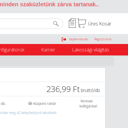
 minden szaküzletünk zárva tartanak.
.
Üres Kosár
Belépés
Bejelentkezés
Regisztráció
nfigurátorok
Karrier
Lakossági világítás
236,99 Ft
bruttó/db.
Keresse
 db.
Központi raktár
kollégánkat!
intse meg 42 telephelyünk készletét