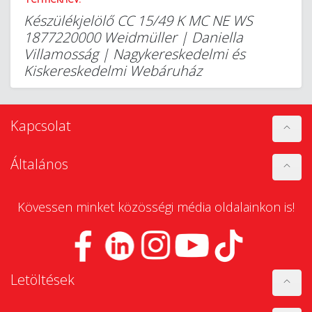
Készülékjelölő CC 15/49 K MC NE WS
1877220000 Weidmüller | Daniella
Villamosság | Nagykereskedelmi és
Kiskereskedelmi Webáruház
Kapcsolat
Általános
Kövessen minket közösségi média oldalainkon is!
Letöltések