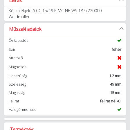
Leírás
Készülékjelölő CC 15/49 K MC NE WS 1877220000
Weidmüller
Műszaki adatok
Öntapadós
Szín
fehér
Áttetsző
Mágneses
Hosszúság
1.2 mm
Szélesség
49 mm
Magasság
15 mm
Felirat
felirat nélkül
Halogénmentes
Terméknév: