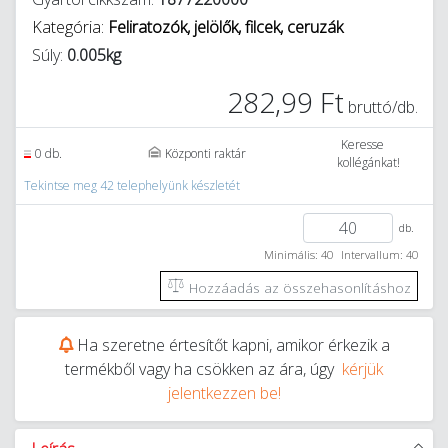
Kategória:
Feliratozók, jelölők, filcek, ceruzák
Súly:
0.005kg
282,99 Ft
bruttó/db.
Keresse
0 db.
Központi raktár
kollégánkat!
Tekintse meg 42 telephelyünk készletét
db.
Minimális: 40
Intervallum: 40
Hozzáadás az összehasonlításhoz
Ha szeretne értesítőt kapni, amikor érkezik a
termékből vagy ha csökken az ára, úgy
kérjük
jelentkezzen be!