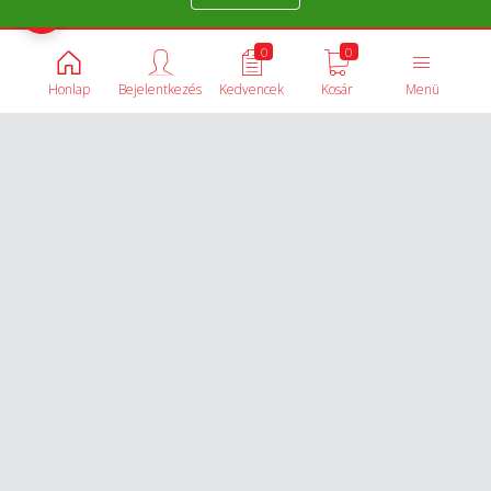
Termékek összehasonlítása
0
0
Honlap
Bejelentkezés
Kedvencek
Kosár
Menü