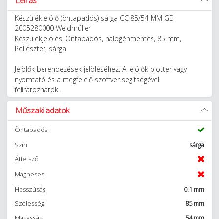
Leírás
Készülékjelölő (öntapadós) sárga CC 85/54 MM GE
2005280000 Weidmüller
Készülékjelölés, Öntapadós, halogénmentes, 85 mm,
Poliészter, sárga
Jelölők berendezések jelöléséhez. A jelölők plotter vagy
nyomtató és a megfelelő szoftver segítségével
feliratozhatók.
Műszaki adatok
Öntapadós
Szín
sárga
Áttetsző
Mágneses
Hosszúság
0.1 mm
Szélesség
85 mm
Magasság
54 mm