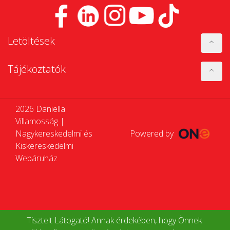
Letöltések
Tájékoztatók
2026 Daniella
Villamosság |
Nagykereskedelmi és
Powered by
Kiskereskedelmi
Webáruház
Tisztelt Látogató! Annak érdekében, hogy Önnek