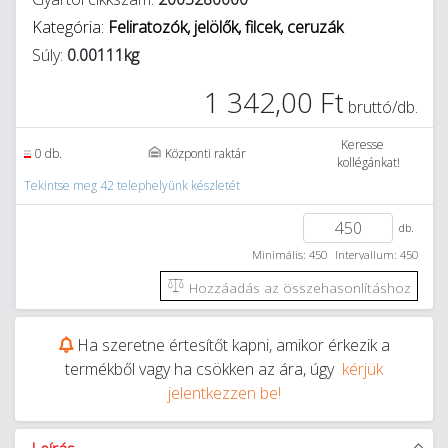
Kategória:
Feliratozók, jelölők, filcek, ceruzák
Súly:
0.00111kg
1 342,00 Ft
bruttó/db.
Keresse
0 db.
Központi raktár
kollégánkat!
Tekintse meg 42 telephelyünk készletét
db.
Minimális: 450
Intervallum: 450
Hozzáadás az összehasonlításhoz
Ha szeretne értesítőt kapni, amikor érkezik a
termékből vagy ha csökken az ára, úgy
kérjük
jelentkezzen be!