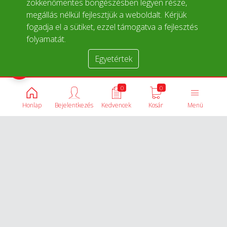
zökkenőmentes böngészésben legyen része,
megállás nélkül fejlesztjük a weboldalt. Kérjük
fogadja el a sütiket, ezzel támogatva a fejlesztés
folyamatát.
Egyetértek
Termékek összehasonlítása
0
0
Honlap
Bejelentkezés
Kedvencek
Kosár
Menü