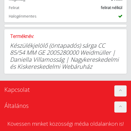
Felirat
felirat nélkül
Halogénmentes
Terméknév:
Készülékjelölő (öntapadós) sárga CC
85/54 MM GE 2005280000 Weidmüller |
Daniella Villamosság | Nagykereskedelmi
és Kiskereskedelmi Webáruház
Kapcsolat
Általános
Kövessen minket közösségi média oldalainkon is!