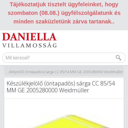
Tájékoztatjuk tisztelt ügyfeleinket, hogy
szombaton (08.08.) ügyfélszolgálatunk és
minden szaküzletünk zárva tartanak.
.
Készülékjelölő (öntapadós) sárga CC 85/54 MM GE 2005280000 Weidmüller
Készülékjelölő (öntapadós) sárga CC 85/54
MM GE 2005280000 Weidmüller