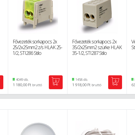
Fővezeték sorkapocs 2x
Fővezeték sorkapocs 2x
V
25/2x25mm2 z/s HLAK 25-
35/2x25mm2 szürke HLAK
S
1/2, STI286 Stilo
35-1/2, STI287 Stilo
4049 db.
1458 db.
1 180,00 Ft
1 918,00 Ft
63
bruttó
bruttó