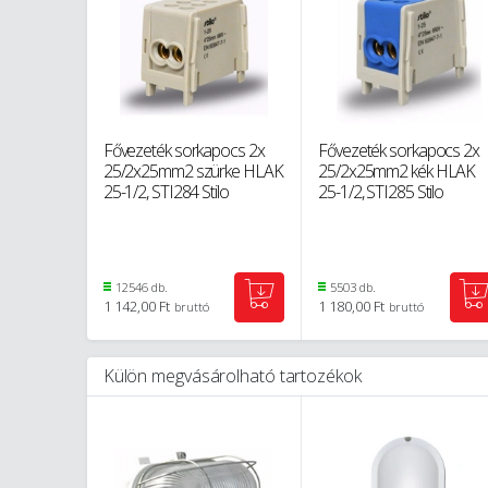
Fővezeték sorkapocs 2x
Fővezeték sorkapocs 2x
25/2x25mm2 szürke HLAK
25/2x25mm2 kék HLAK
25-1/2, STI284 Stilo
25-1/2, STI285 Stilo
12546 db.
5503 db.
1 142,00 Ft
1 180,00 Ft
bruttó
bruttó
Külön megvásárolható tartozékok