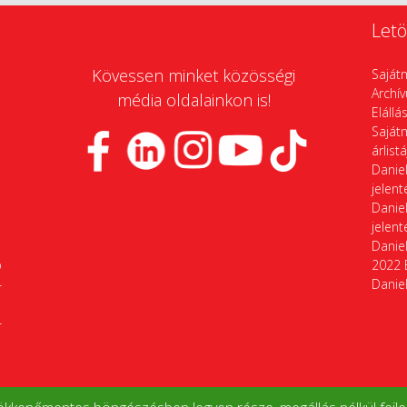
Letö
Kövessen minket közösségi
Saját
Archí
média oldalainkon is!
Elállá
Saját
árlist
Daniel
jelen
Daniel
jelen
Daniel
p
2022 
4
Daniel
4