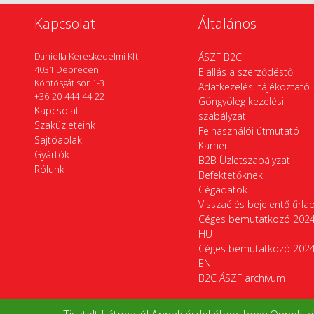
Kapcsolat
Általános
Daniella Kereskedelmi Kft.
ÁSZF B2C
4031 Debrecen
Elállás a szerződéstől
Köntösgát sor 1-3
Adatkezelési tájékoztató
+36-20-444-44-22
Göngyöleg kezelési
Kapcsolat
szabályzat
Szaküzleteink
Felhasználói útmutató
Sajtóablak
Karrier
Gyártók
B2B Üzletszabályzat
Rólunk
Befektetőknek
Cégadatok
Visszaélés bejelentő űrla
Céges bemutatkozó 202
HU
Céges bemutatkozó 202
EN
B2C ÁSZF archívum