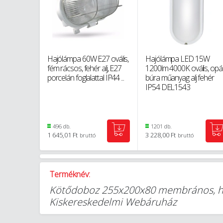
Hajólámpa 60W E27 ovális,
Hajólámpa LED 15W
fém rácsos, fehér alj, E27
1200lm 4000K ovális, opá
porcelán foglalattal IP44 ...
búra műanyag alj fehér
IP54 DEL1543
496 db.
1201 db.
1 645,01 Ft
3 228,00 Ft
bruttó
bruttó
Terméknév:
Kötődoboz 255x200x80 membrános, hal
Kiskereskedelmi Webáruház