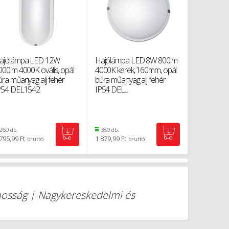
ajólámpa LED 12W
Hajólámpa LED 8W 800lm
Hajólámpa
000lm 4000K ovális, opál
4000K kerek, 160mm, opál
12W, 960l
úra műanyag alj fehér
búra műanyag alj fehér
220-240V
P54 DEL1542
IP54 DEL...
deLux DEL1
260 db.
380 db.
0 db.
795,99 Ft
1 879,99 Ft
bruttó
bruttó
mosság | Nagykereskedelmi és