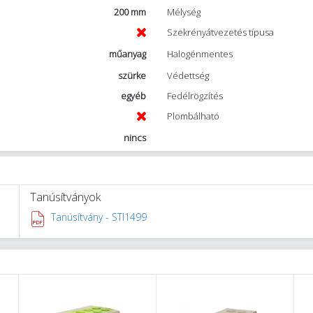
200 mm
Mélység
Szekrényátvezetés típusa
műanyag
Halogénmentes
szürke
Védettség
egyéb
Fedélrögzítés
Plombálható
nincs
Tanúsítványok
Tanúsítvány - STI1499