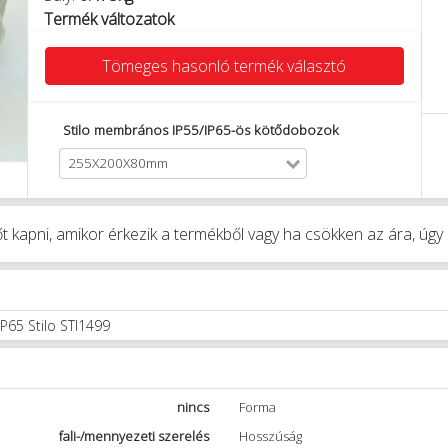
Termék változatok
Tömeges hasonló termék választó
Stilo membrános IP55/IP65-ös kötődobozok
255X200X80mm
t kapni, amikor érkezik a termékből vagy ha csökken az ára, úg
65 Stilo STI1499
nincs
Forma
fali-/mennyezeti szerelés
Hosszúság