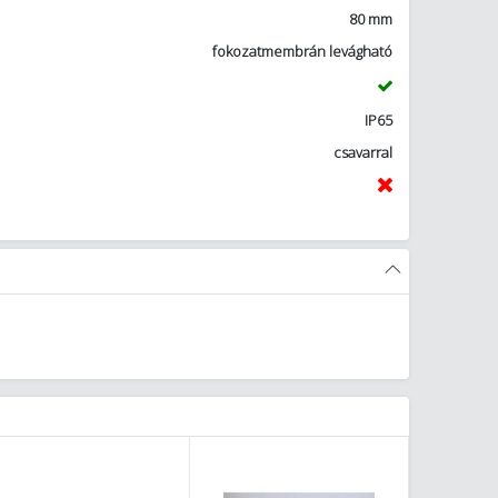
80 mm
fokozatmembrán levágható
IP65
csavarral