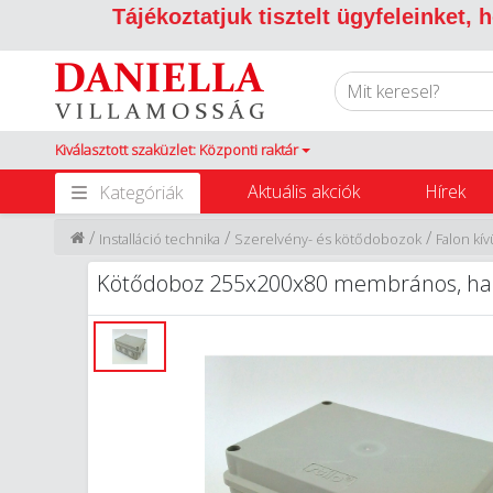
Tájékoztatjuk tisztelt ügyfeleinket,
Kiválasztott szaküzlet: Központi raktár
Aktuális akciók
Hírek
Kategóriák
/
/
/
Installáció technika
Szerelvény- és kötődobozok
Falon kí
Kötődoboz 255x200x80 membrános, halo