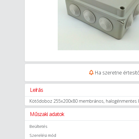
Ha szeretne értesítő
Leírás
Kötődoboz 255x200x80 membrános, halogénmentes IP
Műszaki adatok
Beültetés
Szerelési mód