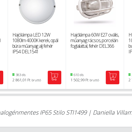
Hajólámpa LED 12W
Hajólámpa 60W E27 ovális,
H
l
1080lm 4000K kerek, opál
műanyag rácsos, porcelán
1
búra műanyag alj fehér
foglalattal, fehér DEL366
b
IP54 DEL1541
I
383 db.
610 db.
2 861,01 Ft
1 502,99 Ft
2 
bruttó
bruttó
ogénmentes IP65 Stilo STI1499 | Daniella Villa