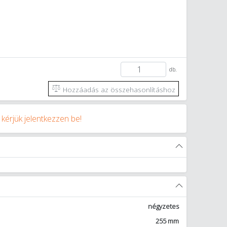
db.
Hozzáadás az összehasonlításhoz
y
kérjük jelentkezzen be!
négyzetes
255 mm