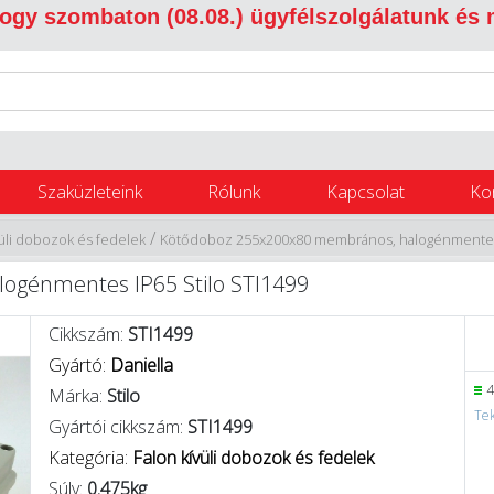
 hogy szombaton (08.08.) ügyfélszolgálatunk és
Szaküzleteink
Rólunk
Kapcsolat
Ko
/
vüli dobozok és fedelek
Kötődoboz 255x200x80 membrános, halogénmentes 
génmentes IP65 Stilo STI1499
Cikkszám:
STI1499
Gyártó:
Daniella
4
Márka:
Stilo
Tek
Gyártói cikkszám:
STI1499
Kategória:
Falon kívüli dobozok és fedelek
Súly:
0.475kg