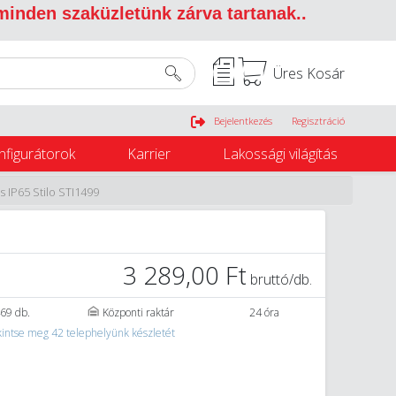
 minden szaküzletünk zárva tartanak.
.
Üres Kosár
Belépés
Bejelentkezés
Regisztráció
nfigurátorok
Karrier
Lakossági világítás
IP65 Stilo STI1499
3 289,00 Ft
bruttó/db.
69 db.
Központi raktár
24 óra
intse meg 42 telephelyünk készletét