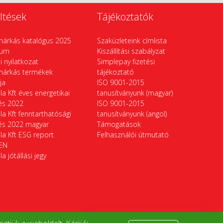
ltések
Tájékoztatók
márkás katalógus 2025
Szaküzleteink címlista
vum
Kiszállítási szabályzat
si nyilatkozat
Simplepay fizetési
márkás termékek
tájékoztató
ája
ISO 9001-2015
la Kft éves energetikai
tanusítványunk (magyar)
tés 2022
ISO 9001-2015
la Kft fenntarthatósági
tanusítványunk (angol)
tés 2022 magyar
Támogatások
la Kft ESG report
Felhasználói útmutató
EN
la jótállási jegy
Termékek összehasonlítása