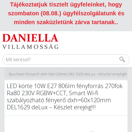
Tájékoztatjuk tisztelt ügyfeleinket, hogy
szombaton (08.08.) ügyfélszolgálatunk és
minden szaküzletünk zárva tartanak.
.
 szabályozható fényerő dxh=60x120mm DEL1629 deLux – Készlet erejéig!!!
LED körte 10W E27 806lm fényforrás 270fok
Ra80 230V RGBW+CCT, Smart Wi-fi
szabályozható fényerő dxh=60x120mm
DEL1629 deLux – Készlet erejéig!!!