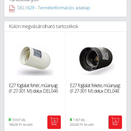
DEL1629 - Termékinformációs adatlap
Külön megvásárolható tartozékok
E27 foglalat fehér, műanyag
E27 foglalat fekete, műanyag
(F 27-301 M) delux DEL046
(F 27-301 M) delux DEL048
10107 db.
1187 db.
186,00 Ft
bruttó
265,00 Ft
bruttó