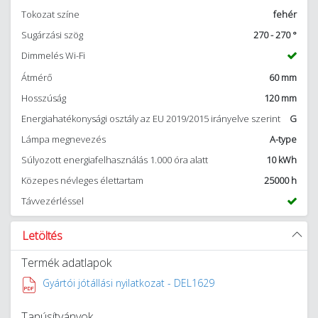
Tokozat színe
fehér
Sugárzási szög
270 - 270 °
Dimmelés Wi-Fi
Átmérő
60 mm
Hosszúság
120 mm
Energiahatékonysági osztály az EU 2019/2015 irányelve szerint
G
Lámpa megnevezés
A-type
Súlyozott energiafelhasználás 1.000 óra alatt
10 kWh
Közepes névleges élettartam
25000 h
Távvezérléssel
Letöltés
Termék adatlapok
Gyártói jótállási nyilatkozat - DEL1629
Tanúsítványok