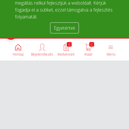
megállás nélkül fejlesztjük a weboldalt. Kérjük
fogadja el a sütiket, ezzel támogatva a fejlesztés
folyamatát.
Egyetértek
Termékek összehasonlítása
0
0
Honlap
Bejelentkezés
Kedvencek
Kosár
Menü