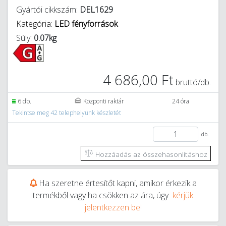
Gyártói cikkszám:
DEL1629
Kategória:
LED fényforrások
Súly:
0.07kg
4 686,00 Ft
bruttó/db.
6 db.
Központi raktár
24 óra
Tekintse meg 42 telephelyünk készletét
db.
Hozzáadás az összehasonlításhoz
Ha szeretne értesítőt kapni, amikor érkezik a
termékből vagy ha csökken az ára, úgy
kérjük
jelentkezzen be!