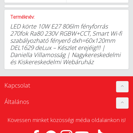
Terméknév:
LED körte 10W E27 806lm fényforrás
270fok Ra80 230V RGBW+CCT, Smart Wi-fi
szabályozható fényerő dxh=60x120mm
DEL1629 deLux – Készlet erejéig!!! |
Daniella Villamosság | Nagykereskedelmi
és Kiskereskedelmi Webáruház
Kapcsolat
Általános
Kövessen minket közösségi média oldalainkon is!