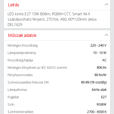
Leírás
LED körte E27 10W 806lm, RGBW+CCT, Smart Wi-fi
szabályozható fényerő, 270 fok, A60, 60*120mm delux
DEL1629
Műszaki adatok
Névleges feszültség
220 - 240 V
Lámpateljesítmény
10 - 10 W
Feszültség fajtája
AC
Névleges fényáram az IEC 62612 szerint
806 lm
Fényhasznosítás
80 lm/W
Színvisszaadási fokozat CRI
80-89 (1B osztály)
Lámpaforma
körte alak
Foglalat
E27
Szín
RGBW
Színhőmérséklet
2700 - 6500 K