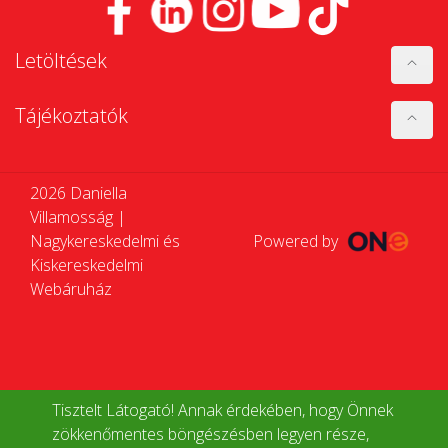
Letöltések
Tájékoztatók
2026 Daniella
Villamosság |
Nagykereskedelmi és
Powered by
Kiskereskedelmi
Webáruház
Tisztelt Látogató! Annak érdekében, hogy Önnek
zökkenőmentes böngészésben legyen része,