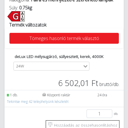
Súly:
0.75kg
Termék változatok
Tömeges hasonló termék választó
deLux LED mélysugárzó, süllyesztett, kerek, 4000K
24W
6 502,01 Ft
bruttó/db.
1 db.
Központi raktár
24 óra
Tekintse meg 42 telephelyünk készletét
db.
Hozzáadás az összehasonlításhoz