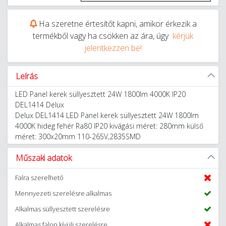
Ha szeretne értesítőt kapni, amikor érkezik a
termékből vagy ha csökken az ára, úgy
kérjük
jelentkezzen be!
Leírás
LED Panel kerek süllyesztett 24W 1800lm 4000K IP20
DEL1414 Delux
Delux DEL1414 LED Panel kerek süllyesztett 24W 1800lm
4000K hideg fehér Ra80 IP20 kivágási méret: 280mm külső
méret: 300x20mm 110-265V,2835SMD
Műszaki adatok
Falra szerelhető
Mennyezeti szerelésre alkalmas
Alkalmas süllyesztett szerelésre
Alkalmas falon kívüli szerelésre