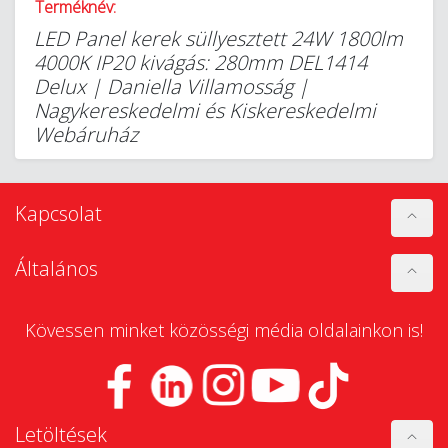
Terméknév:
LED Panel kerek süllyesztett 24W 1800lm
4000K IP20 kivágás: 280mm DEL1414
Delux | Daniella Villamosság |
Nagykereskedelmi és Kiskereskedelmi
Webáruház
Kapcsolat
Általános
Kövessen minket közösségi média oldalainkon is!
Letöltések