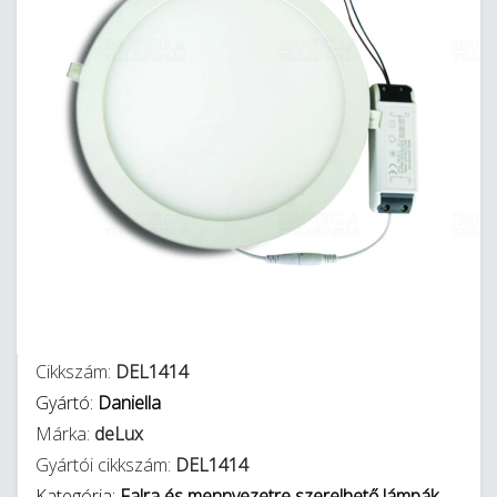
Cikkszám:
DEL1414
Gyártó:
Daniella
Márka:
deLux
Gyártói cikkszám:
DEL1414
Kategória:
Falra és mennyezetre szerelhető lámpák