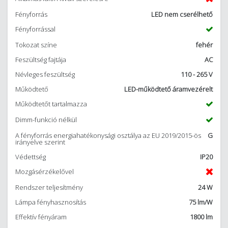
Fényforrás
LED nem cserélhető
Fényforrással
Tokozat színe
fehér
Feszültség fajtája
AC
Névleges feszültség
110 - 265 V
Működtető
LED-működtető áramvezérelt
Működtetőt tartalmazza
Dimm-funkció nélkül
A fényforrás energiahatékonysági osztálya az EU 2019/2015-ös
G
irányelve szerint
Védettség
IP20
Mozgásérzékelővel
Rendszer teljesítmény
24 W
Lámpa fényhasznosítás
75 lm/W
Effektív fényáram
1800 lm