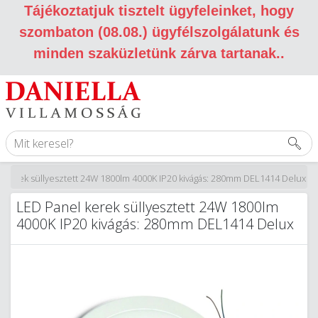
Tájékoztatjuk tisztelt ügyfeleinket, hogy
szombaton (08.08.) ügyfélszolgálatunk és
minden szaküzletünk zárva tartanak.
.
l kerek süllyesztett 24W 1800lm 4000K IP20 kivágás: 280mm DEL1414 Delux
LED Panel kerek süllyesztett 24W 1800lm
4000K IP20 kivágás: 280mm DEL1414 Delux