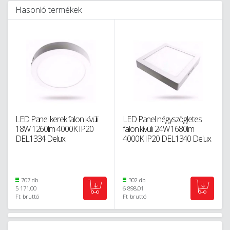
Hasonló termékek
LED Panel kerek falon kívüli
LED Panel négyszögletes
18W 1260lm 4000K IP20
falon kívüli 24W 1680lm
DEL1334 Delux
4000K IP20 DEL1340 Delux
707 db.
302 db.
5 171,00
6 898,01
Ft
bruttó
Ft
bruttó