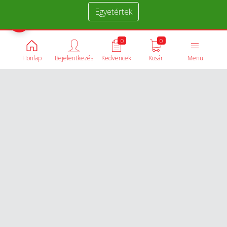
Egyetértek
Termékek összehasonlítása
0
0
Honlap
Bejelentkezés
Kedvencek
Kosár
Menü