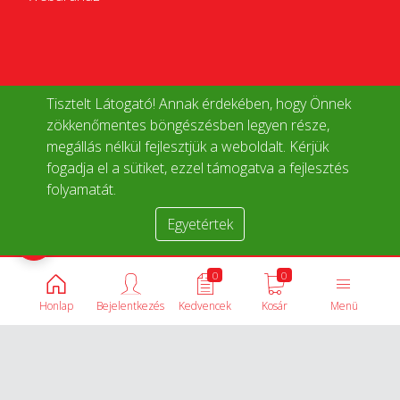
Tisztelt Látogató! Annak érdekében, hogy Önnek
zökkenőmentes böngészésben legyen része,
megállás nélkül fejlesztjük a weboldalt. Kérjük
fogadja el a sütiket, ezzel támogatva a fejlesztés
folyamatát.
Egyetértek
Termékek összehasonlítása
0
0
Honlap
Bejelentkezés
Kedvencek
Kosár
Menü