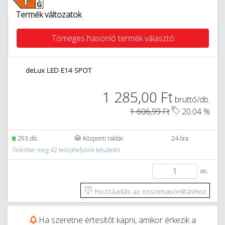
Termék változatok
Tömeges hasonló termék választó
deLux LED E14 SPOT
1 285,00 Ft
bruttó/db.
1 606,99 Ft
20.04 %
293 db.
Központi raktár
24 óra
Tekintse meg 42 telephelyünk készletét
db.
Hozzáadás az összehasonlításhoz
Ha szeretne értesítőt kapni, amikor érkezik a