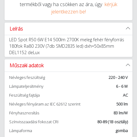
termékből vagy ha csökken az ára, úgy
kérjük
jelentkezzen be!
Leírás
LED Spot R50 6W E14 500lm 2700K meleg fehér fényforrás
180fok Ra80 230V (7db SMD2835 led) dxh=50x85mm
DEL1152 deLux
Műszaki adatok
Névleges feszültség
220 - 240 V
Lámpateljesítmény
6 - 6 W
Feszültség fajtája
AC
Névleges fényáram az IEC 62612 szerint
500 lm
Fényhasznosítás
83 lm/W
Színvisszaadási fokozat CRI
80-89 (1B osztály)
Lámpaforma
gomba