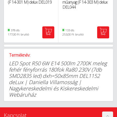
(F 14-301 M) delux DEL019
műanyag (F 14-303 M) delux
DEL044
378 db.
133 db.
177,00 Ft
bruttó
253,00 Ft
bruttó
Terméknév:
LED Spot R50 6W E14 500lm 2700K meleg
fehér fényforrás 180fok Ra80 230V (7db
SMD2835 led) dxh=50x85mm DEL1152
deLux | Daniella Villamosság |
Nagykereskedelmi és Kiskereskedelmi
Webáruház
Kapcsolat