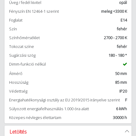
Üveg / fedél kivitel
opál
Fényszín EN 12464-1 szerint
meleg <3300 K
Foglalat
E14
Szín
fehér
Színhőmérséklet
2700 - 2700 K
Tokozat színe
fehér
Sugárzási szög
180 - 180 °
Dimm-funkció nélkül
Átmérő
50 mm
Hosszúság
85 mm
Védettség
IP20
Energiahatékonysági osztály az EU 2019/2015 irányelve szerint
F
Súlyozott energiafelhasználás 1.000 óra alatt
6 kWh
Közepes névleges élettartam
30000 h
Letöltés