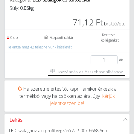
Súly:
0.05kg
71,12 Ft
bruttó/db.
Keresse
0 db.
Központi raktár
kollégánkat!
Tekintse meg 42 telephelyünk készletét
db.
Hozzáadás az összehasonlításhoz
Ha szeretne értesítőt kapni, amikor érkezik a
termékből vagy ha csökken az ára, úgy
kérjük
jelentkezzen be!
Leírás
LED szalaghoz alu profil végzáró ALP-007 6668 Anro