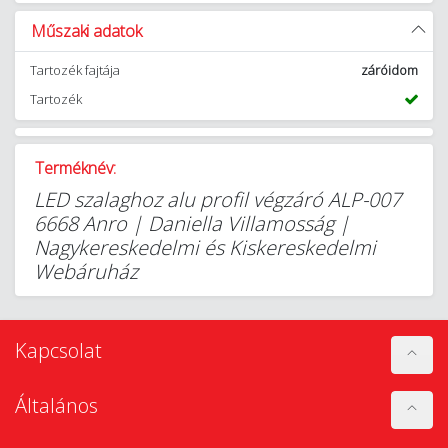
Műszaki adatok
Tartozék fajtája
záróidom
Tartozék
Terméknév:
LED szalaghoz alu profil végzáró ALP-007
6668 Anro | Daniella Villamosság |
Nagykereskedelmi és Kiskereskedelmi
Webáruház
Kapcsolat
Általános