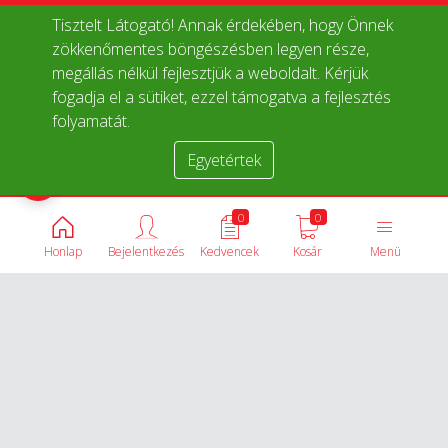
Tisztelt Látogató! Annak érdekében, hogy Önnek
zökkenőmentes böngészésben legyen része,
megállás nélkül fejlesztjük a weboldalt. Kérjük
fogadja el a sütiket, ezzel támogatva a fejlesztés
folyamatát.
Egyetértek
Termékek összehasonlítása
0
0
Honlap
Bejelentkezés
Kedvencek
Kosár
Menü