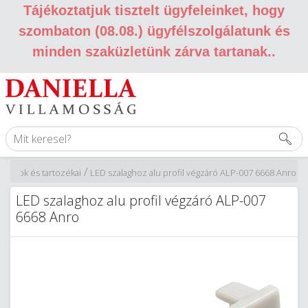
Tájékoztatjuk tisztelt ügyfeleinket, hogy
szombaton (08.08.) ügyfélszolgálatunk és
minden szaküzletünk zárva tartanak.
.
/
zalagok és tartozékai
LED szalaghoz alu profil végzáró ALP-007 6668 Anro
LED szalaghoz alu profil végzáró ALP-007
6668 Anro