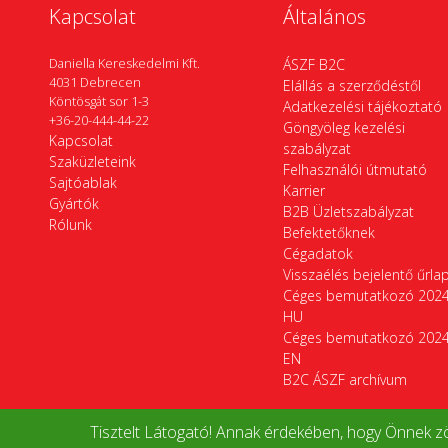
Kapcsolat
Általános
Daniella Kereskedelmi Kft.
ÁSZF B2C
4031 Debrecen
Elállás a szerződéstől
Köntösgát sor 1-3
Adatkezelési tájékoztató
+36-20-444-44-22
Göngyöleg kezelési
Kapcsolat
szabályzat
Szaküzleteink
Felhasználói útmutató
Sajtóablak
Karrier
Gyártók
B2B Üzletszabályzat
Rólunk
Befektetőknek
Cégadatok
Visszaélés bejelentő űrla
Céges bemutatkozó 202
HU
Céges bemutatkozó 202
EN
B2C ÁSZF archívum
Tisztelt Látogató! Annak érdekében, hogy Önnek zö