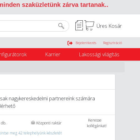
 minden szaküzletünk zárva tartanak.
.
Üres Kosár
Belépés
Bejelentkezés
Regisztráció
nfigurátorok
Karrier
Lakossági világítás
sak nagykereskedelmi partnereink számára
lérhető
Keresse
 db.
Központi raktár
kollégánkat!
intse meg 42 telephelyünk készletét