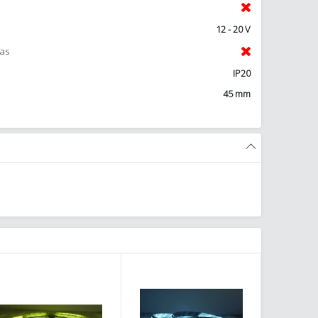
12 - 20 V
mas
IP20
45 mm