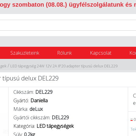
 hogy szombaton (08.08.) ügyfélszolgálatunk és
Szaküzleteink
Rólunk
Kapcsolat
Ko
/
égek
LED tápegység 24W 12V 2A IP20 adapter típusú delux DEL229
 típusú delux DEL229
Cikkszám:
DEL229
C
Gyártó:
Daniella
e
Márka:
deLux
Gyártói cikkszám:
DEL229
0
Kategória:
LED tápegységek
Tek
Súly:
0.2kg