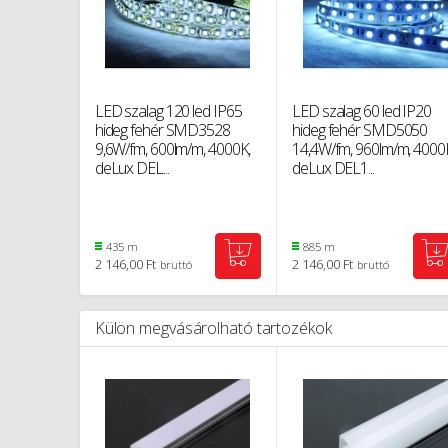
LED szalag 120 led IP65
LED szalag 60 led IP20
hideg fehér SMD3528
hideg fehér SMD5050
9,6W/fm, 600lm/m, 4000K,
14,4W/fm, 960lm/m, 4000
deLux DEL...
deLux DEL1...
435 m
885 m
2 146,00 Ft
2 146,00 Ft
bruttó
bruttó
Külön megvásárolható tartozékok