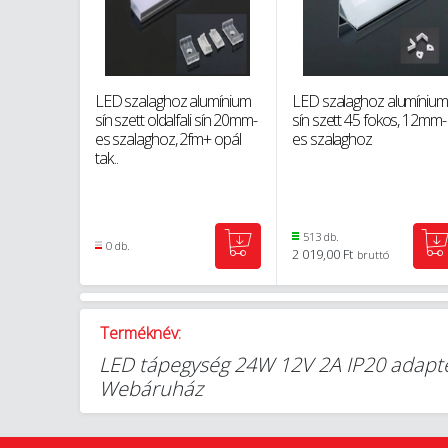
LED szalaghoz alumínium
LED szalaghoz alumínium
sín szett oldalfali sín 20mm-
sín szett 45 fokos, 12mm-
es szalaghoz, 2fm+ opál
es szalaghoz
tak...
513 db.
0 db.
2 019,00 Ft
bruttó
Terméknév:
LED tápegység 24W 12V 2A IP20 adapte
Webáruház