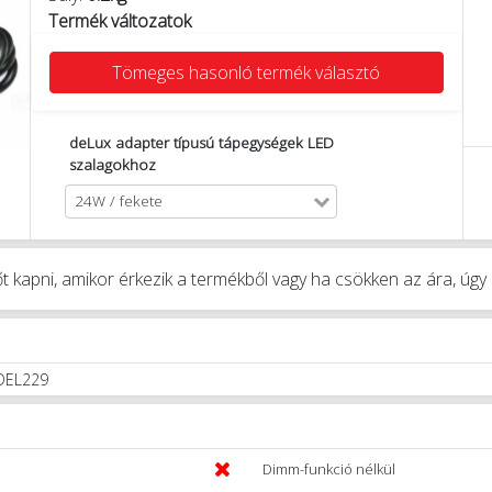
Termék változatok
Tömeges hasonló termék választó
deLux adapter típusú tápegységek LED
szalagokhoz
24W / fekete
t kapni, amikor érkezik a termékből vagy ha csökken az ára, úg
 DEL229
Dimm-funkció nélkül