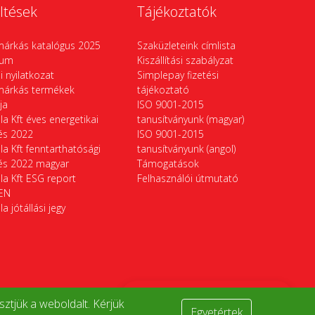
ltések
Tájékoztatók
márkás katalógus 2025
Szaküzleteink címlista
vum
Kiszállítási szabályzat
si nyilatkozat
Simplepay fizetési
márkás termékek
tájékoztató
ája
ISO 9001-2015
la Kft éves energetikai
tanusítványunk (magyar)
tés 2022
ISO 9001-2015
la Kft fenntarthatósági
tanusítványunk (angol)
tés 2022 magyar
Támogatások
la Kft ESG report
Felhasználói útmutató
EN
la jótállási jegy
Termékek összehasonlítása
ztjük a weboldalt. Kérjük
Egyetértek