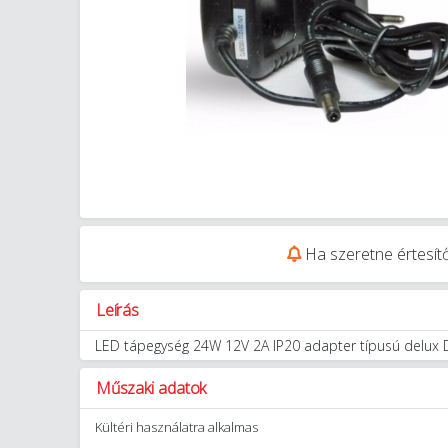
Ha szeretne értesítő
Leírás
LED tápegység 24W 12V 2A IP20 adapter típusú delux
Műszaki adatok
Kültéri használatra alkalmas