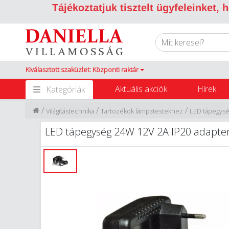
Tájékoztatjuk tisztelt ügyfeleinket,
Kiválasztott szaküzlet: Központi raktár
Aktuális akciók
Hírek
Kategóriák
/
/
/
Világítástechnika
Tartozékok lámpatestekhez
LED tápegys
LED tápegység 24W 12V 2A IP20 adapter