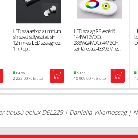
LED szalaghoz alumínium
LED szalag RF vezérlő
L
sín szett süllyesztett sín
144W(12VDC),
t
12mm-es LED szalaghoz,
288W(24VDC), 4A*3CH,
D
1fm+op...
színtárcsás, 433,92Mhz, ...
84 db.
50 db.
2 222,00 Ft
10 909,00 Ft
40
bruttó
bruttó
r típusú delux DEL229 | Daniella Villamosság | 