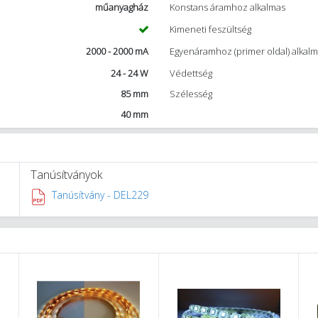
műanyagház
Konstans áramhoz alkalmas
Kimeneti feszültség
2000 - 2000 mA
Egyenáramhoz (primer oldal) alkal
24 - 24 W
Védettség
85 mm
Szélesség
40 mm
Tanúsítványok
Tanúsítvány - DEL229