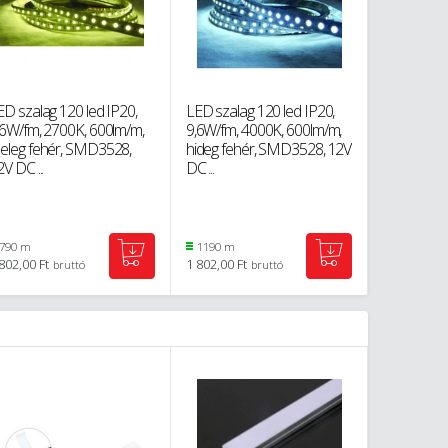
ED szalag 120 led IP20,
LED szalag 120 led IP20,
LED szalag
,6W/fm, 2700K, 600lm/m,
9,6W/fm, 4000K, 600lm/m,
meleg fe
eleg fehér, SMD3528,
hideg fehér, SMD3528, 12V
9,6W/fm, 
V DC ...
DC ...
deLux DEL.
790 m
1190 m
450 m
802,00 Ft
1 802,00 Ft
2 146,00 Ft
bruttó
bruttó