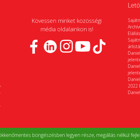
Letö
Kövessen minket közösségi
Saját
Archí
média oldalainkon is!
Elállá
Saját
árlist
Daniel
jelen
Daniel
jelen
Daniel
p
2022 
4
Daniel
4
kkenőmentes böngészésben legyen része, megállás nélkül fejles