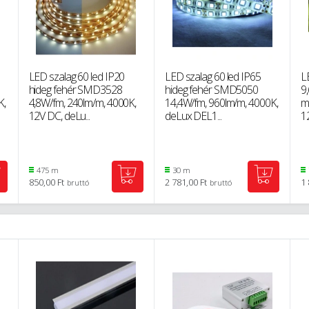
LED szalag 60 led IP20
LED szalag 60 led IP65
L
hideg fehér SMD3528
hideg fehér SMD5050
9
K,
4,8W/fm, 240lm/m, 4000K,
14,4W/fm, 960lm/m, 4000K,
m
12V DC, deLu...
deLux DEL1...
12
475 m
30 m
850,00 Ft
2 781,00 Ft
1 
bruttó
bruttó