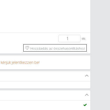
db.
Hozzáadás az összehasonlításhoz
y
kérjük jelentkezzen be!