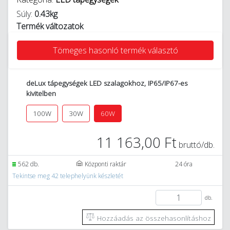
Súly:
0.43kg
Termék változatok
Tömeges hasonló termék választó
deLux tápegységek LED szalagokhoz, IP65/IP67-es
kivitelben
100W
30W
60W
11 163,00 Ft
bruttó/db.
562 db.
Központi raktár
24 óra
Tekintse meg 42 telephelyünk készletét
db.
Hozzáadás az összehasonlításhoz