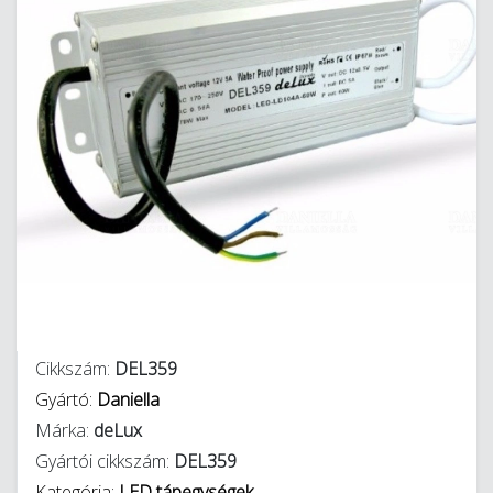
Cikkszám:
DEL359
Gyártó:
Daniella
Márka:
deLux
Gyártói cikkszám:
DEL359
Kategória:
LED tápegységek