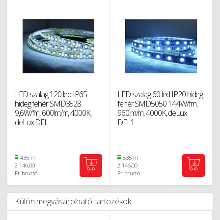
LED szalag 120 led IP65
LED szalag 60 led IP20 hideg
hideg fehér SMD3528
fehér SMD5050 14,4W/fm,
9,6W/fm, 600lm/m, 4000K,
960lm/m, 4000K, deLux
deLux DEL...
DEL1...
435 m
835 m
2 146,00
2 146,00
Ft
bruttó
Ft
bruttó
Külön megvásárolható tartozékok