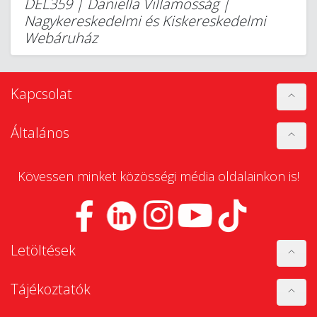
DEL359 | Daniella Villamosság |
Nagykereskedelmi és Kiskereskedelmi
Webáruház
Kapcsolat
Általános
Kövessen minket közösségi média oldalainkon is!
Letöltések
Tájékoztatók