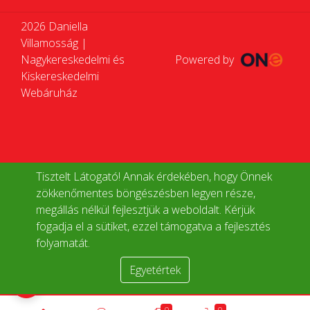
2026 Daniella
Villamosság |
Nagykereskedelmi és
Powered by
Kiskereskedelmi
Webáruház
Tisztelt Látogató! Annak érdekében, hogy Önnek
zökkenőmentes böngészésben legyen része,
megállás nélkül fejlesztjük a weboldalt. Kérjük
fogadja el a sütiket, ezzel támogatva a fejlesztés
folyamatát.
Egyetértek
Termékek összehasonlítása
0
0