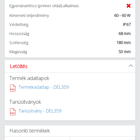
Egyenáramhoz (primer oldal) alkalmas
Kimeneti teljesítmény
60 - 60 W
Védettség
IP67
Hosszúság
68 mm
Szélesség
180 mm
Magasság
53 mm
Letöltés
Termék adatlapok
Termékadatlap - DEL359
Tanúsítványok
Tanúsítvány - DEL359
Hasonló termékek