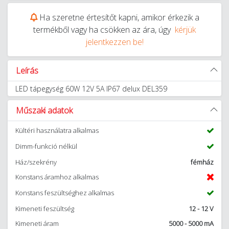
Ha szeretne értesítőt kapni, amikor érkezik a
termékből vagy ha csökken az ára, úgy
kérjük
jelentkezzen be!
Leírás
LED tápegység 60W 12V 5A IP67 delux DEL359
Műszaki adatok
Kültéri használatra alkalmas
Dimm-funkció nélkül
Ház/szekrény
fémház
Konstans áramhoz alkalmas
Konstans feszültséghez alkalmas
Kimeneti feszültség
12 - 12 V
Kimeneti áram
5000 - 5000 mA