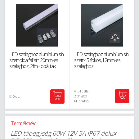
LED szalaghoz alumínium sín
LED szalaghoz alumínium sín
szett oldalfali sín 20mm-es
szett 45 fokos, 12mm-es
szalaghoz, 2fm+ opál tak...
szalaghoz
513 db.
2 019,00
0 db.
Ft
bruttó
Terméknév:
LED tápegység 60W 12V 5A IP67 delux