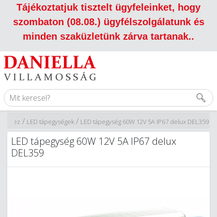
Tájékoztatjuk tisztelt ügyfeleinket, hogy
szombaton (08.08.) ügyfélszolgálatunk és
minden szaküzletünk zárva tartanak.
.
/
/
stekhez
LED tápegységek
LED tápegység 60W 12V 5A IP67 delux DEL359
LED tápegység 60W 12V 5A IP67 delux
DEL359