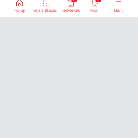
Honlap
Bejelentkezés
Kedvencek
Kosár
Menü