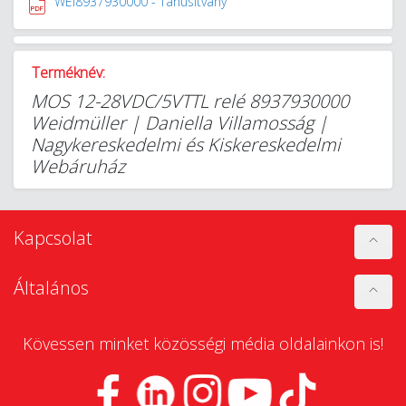
WEI8937930000 - Tanúsítvány
Terméknév:
MOS 12-28VDC/5VTTL relé 8937930000
Weidmüller | Daniella Villamosság |
Nagykereskedelmi és Kiskereskedelmi
Webáruház
Kapcsolat
Általános
Kövessen minket közösségi média oldalainkon is!