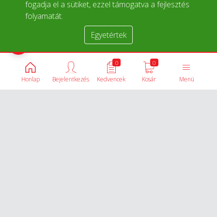
fogadja el a sütiket, ezzel támogatva a fejlesztés
folyamatát.
Egyetértek
Termékek összehasonlítása
0
0
Honlap
Bejelentkezés
Kedvencek
Kosár
Menü