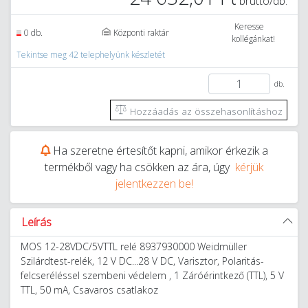
bruttó/db.
Keresse
0 db.
Központi raktár
kollégánkat!
Tekintse meg 42 telephelyünk készletét
db.
Hozzáadás az összehasonlításhoz
Ha szeretne értesítőt kapni, amikor érkezik a
termékből vagy ha csökken az ára, úgy
kérjük
jelentkezzen be!
Leírás
MOS 12-28VDC/5VTTL relé 8937930000 Weidmüller
Szilárdtest-relék, 12 V DC...28 V DC, Varisztor, Polaritás-
felcseréléssel szembeni védelem , 1 Záróérintkező (TTL), 5 V
TTL, 50 mA, Csavaros csatlakoz