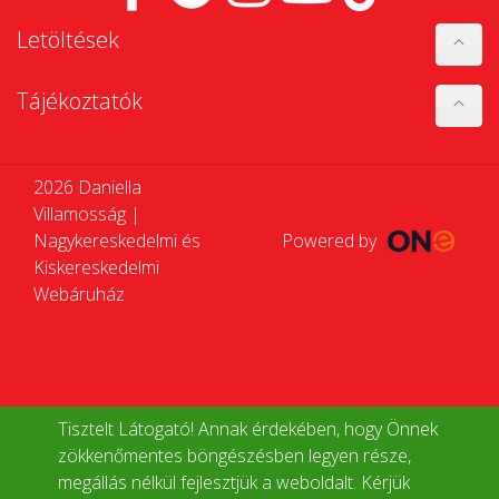
Letöltések
Tájékoztatók
2026 Daniella
Villamosság |
Nagykereskedelmi és
Powered by
Kiskereskedelmi
Webáruház
Tisztelt Látogató! Annak érdekében, hogy Önnek
zökkenőmentes böngészésben legyen része,
megállás nélkül fejlesztjük a weboldalt. Kérjük