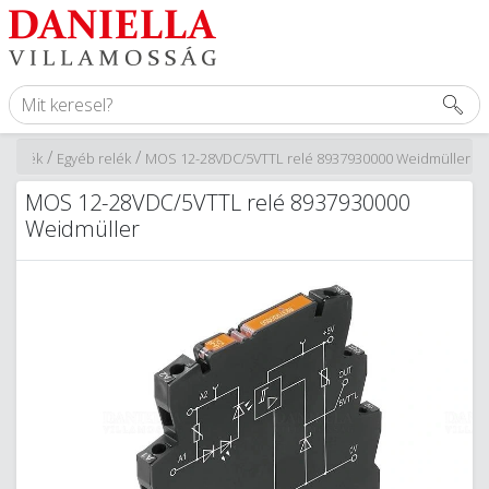
/
/
/
Relék
Egyéb relék
MOS 12-28VDC/5VTTL relé 8937930000 Weidmüller
MOS 12-28VDC/5VTTL relé 8937930000
Weidmüller