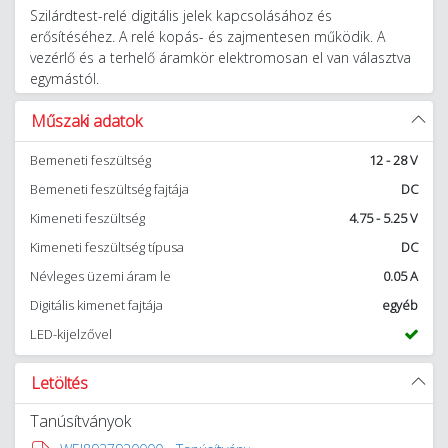
Szilárdtest-relé digitális jelek kapcsolásához és
erősítéséhez. A relé kopás- és zajmentesen működik. A
vezérlő és a terhelő áramkör elektromosan el van választva
egymástól.
Műszaki adatok
Bemeneti feszültség
12 - 28 V
Bemeneti feszültség fajtája
DC
Kimeneti feszültség
4.75 - 5.25 V
Kimeneti feszültség típusa
DC
Névleges üzemi áram le
0.05 A
Digitális kimenet fajtája
egyéb
LED-kijelzővel
Letöltés
Tanúsítványok