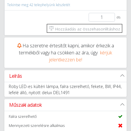
Tekintse meg 42 telephelyünk készletét
db.
Hozzáadás az összehasonlításhoz
Ha szeretne értesítőt kapni, amikor érkezik a
termékből vagy ha csökken az ára, úgy
kérjük
jelentkezzen be!
Leírás
Roby LED-es kültéri lámpa, falra szerelhető, fekete, 8W, IP44,
lefelé álló, nyitott delux DEL1491
Műszaki adatok
Falra szerelhető
Mennyezeti szerelésre alkalmas