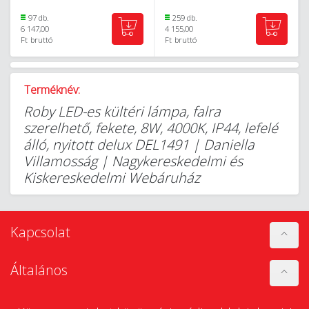
97 db.
259 db.
6 147,00
4 155,00
Ft
bruttó
Ft
bruttó
Terméknév:
Roby LED-es kültéri lámpa, falra
szerelhető, fekete, 8W, 4000K, IP44, lefelé
álló, nyitott delux DEL1491 | Daniella
Villamosság | Nagykereskedelmi és
Kiskereskedelmi Webáruház
Kapcsolat
Általános