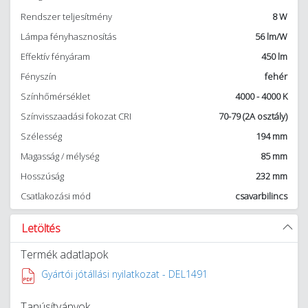
Rendszer teljesítmény
8 W
Lámpa fényhasznosítás
56 lm/W
Effektív fényáram
450 lm
Fényszín
fehér
Színhőmérséklet
4000 - 4000 K
Színvisszaadási fokozat CRI
70-79 (2A osztály)
Szélesség
194 mm
Magasság / mélység
85 mm
Hosszúság
232 mm
Csatlakozási mód
csavarbilincs
Letöltés
Termék adatlapok
Gyártói jótállási nyilatkozat - DEL1491
Tanúsítványok