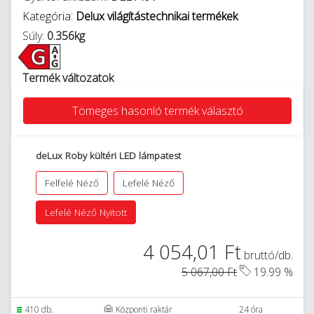
Kategória:
Delux világítástechnikai termékek
Súly:
0.356kg
Termék változatok
Tömeges hasonló termék választó
deLux Roby kültéri LED lámpatest
Felfelé Néző
Lefelé Néző
Lefelé Néző Nyitott
4 054,01 Ft
bruttó/db.
5 067,00 Ft
19.99 %
410 db.
Központi raktár
24 óra