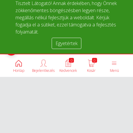
Tisztelt Látogató! Annak érdekében, hogy Önnek
zökkenőmentes böngészésben legyen része,
megállás nélkül fejlesztjük a weboldalt. Kérjük
fogadja el a sütiket, ezzel támogatva a fejlesztés
folyamatát.
Egyetértek
Termékek összehasonlítása
0
0
Honlap
Bejelentkezés
Kedvencek
Kosár
Menü