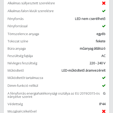
Alkalmas süllyesztett szerelésre
Alkalmas falon kívüli szerelésre
Fényforrás
LED nem cserélhető
Fényforrással
Tömszelence anyaga
egyéb
Tokozat színe
fekete
Búra anyaga
műanyag átlátszó
Feszültség fajtája
AC
Névleges feszültség
220 - 240 V
Működtető
LED-működtető áramvezérelt
Működtetőt tartalmazza
Dimm-funkció nélkül
A fényforrás energiahatékonysági osztálya az EU 2019/2015-ös
G
irányelve szerint
Védettség
IP44
Mozgásérzékelővel