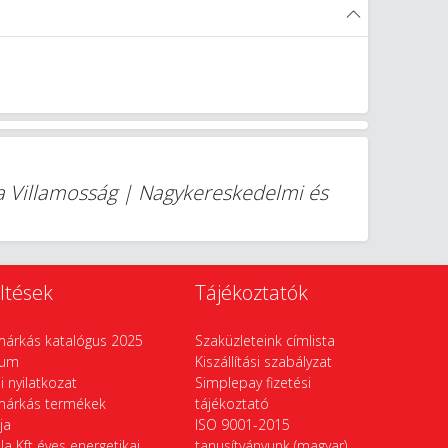
a Villamosság | Nagykereskedelmi és
ltések
Tájékoztatók
márkás katalógus 2025
Szaküzleteink címlista
vum
Kiszállítási szabályzat
si nyilatkozat
Simplepay fizetési
márkás termékek
tájékoztató
ája
ISO 9001-2015
la Kft éves energetikai
tanusítványunk (magyar)