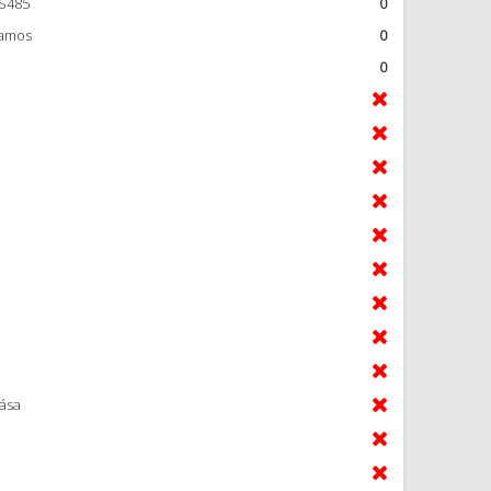
RS485
0
zamos
0
0
tása