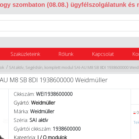
 hogy szombaton (08.08.) ügyfélszolgálatunk és
Szaküzleteink
Rólunk
Kapcsolat
Ko
/
lok
SAI aktív, Segédsín, komplett modul SAI-AU M8 SB 8DI 1938600000 Weid
AI-AU M8 SB 8DI 1938600000 Weidmüller
Cikkszám:
WEI1938600000
Gyártó:
Weidmüller
Márka:
Weidmüller
0
Széria:
SAI aktív
Tek
Gyártói cikkszám:
1938600000
Kategória:
I / O modulok