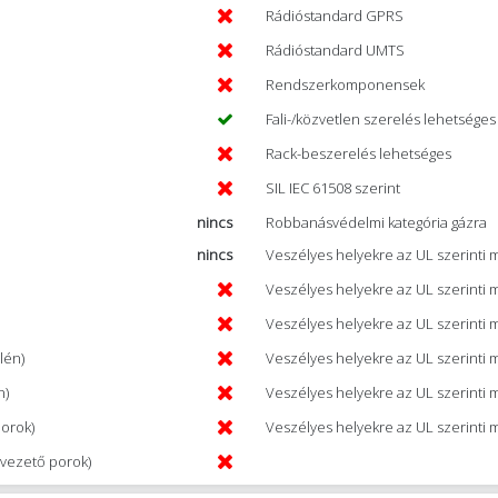
Rádióstandard GPRS
Rádióstandard UMTS
Rendszerkomponensek
Fali-/közvetlen szerelés lehetséges
Rack-beszerelés lehetséges
SIL IEC 61508 szerint
nincs
Robbanásvédelmi kategória gázra
nincs
Veszélyes helyekre az UL szerinti mi
Veszélyes helyekre az UL szerinti min
Veszélyes helyekre az UL szerinti mi
lén)
Veszélyes helyekre az UL szerinti m
n)
Veszélyes helyekre az UL szerinti 
porok)
Veszélyes helyekre az UL szerinti 
mvezető porok)