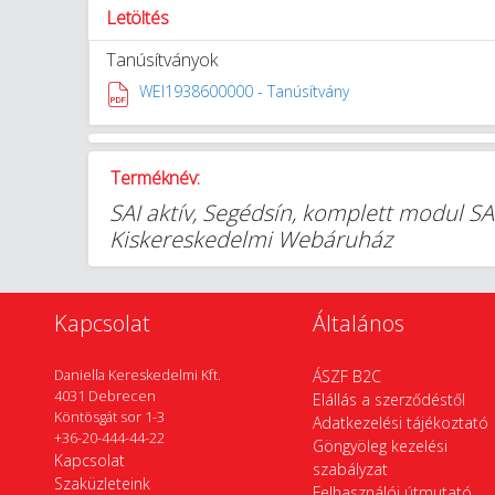
Letöltés
Tanúsítványok
WEI1938600000 - Tanúsítvány
Terméknév:
SAI aktív, Segédsín, komplett modul 
Kiskereskedelmi Webáruház
Kapcsolat
Általános
Daniella Kereskedelmi Kft.
ÁSZF B2C
4031 Debrecen
Elállás a szerződéstől
Köntösgát sor 1-3
Adatkezelési tájékoztató
+36-20-444-44-22
Göngyöleg kezelési
Kapcsolat
szabályzat
Szaküzleteink
Felhasználói útmutató