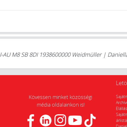
SAI-AU M8 SB 8DI 1938600000 Weidmüller | Daniell
Letö
Kövessen minket közösségi
Saját
Archí
média oldalainkon is!
Elállá
Saját
árlist
Daniel