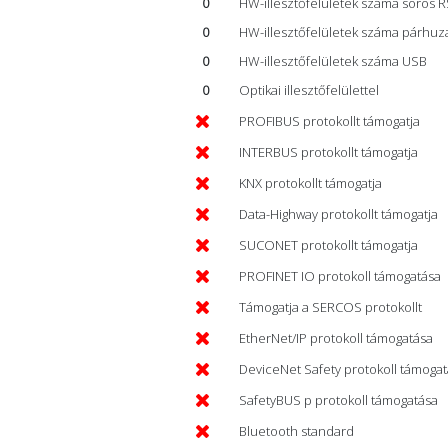
0
HW-illesztőfelületek száma soros 
0
HW-illesztőfelületek száma párhu
0
HW-illesztőfelületek száma USB
0
Optikai illesztőfelülettel
PROFIBUS protokollt támogatja
INTERBUS protokollt támogatja
KNX protokollt támogatja
Data-Highway protokollt támogatja
SUCONET protokollt támogatja
PROFINET IO protokoll támogatása
Támogatja a SERCOS protokollt
EtherNet/IP protokoll támogatása
DeviceNet Safety protokoll támoga
SafetyBUS p protokoll támogatása
Bluetooth standard