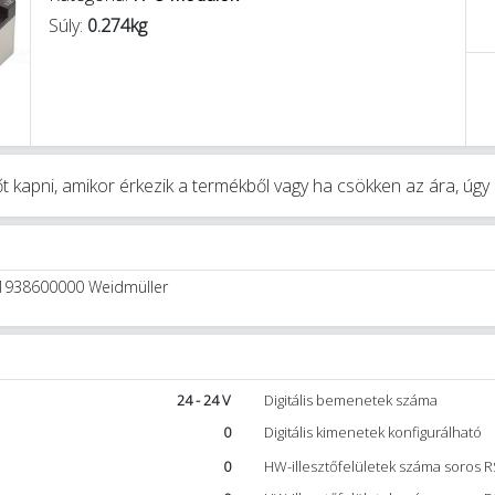
Súly:
0.274kg
t kapni, amikor érkezik a termékből vagy ha csökken az ára, úg
I 1938600000 Weidmüller
24 - 24 V
Digitális bemenetek száma
0
Digitális kimenetek konfigurálható
0
HW-illesztőfelületek száma soros 