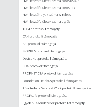
HW-illesztőfelületek száma soros RS422
HW-illesztőfelületek száma soros TTY
HW-illesztőhelyek száma Wireless
HW-illesztőfelületek száma egyéb
TCP/IP protokollt támogatja
CAN protokollt támogatja
ASI protokollt támogatja
MODBUS protokollt támogatja
DeviceNet protokoll támogatása
LON protokollt támogatja
PROFINET CBA protokoll támogatása
Foundation Fieldbus protokoll támogatása
AS-Interface Safety at Work protokoll támogatása
PROFIsafe protokoll támogatása
Egyéb bus-rendszerek protokollját támogatja