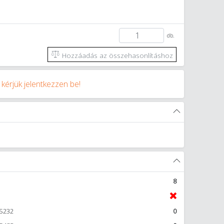
db.
Hozzáadás az összehasonlításhoz
y
kérjük jelentkezzen be!
8
RS232
0