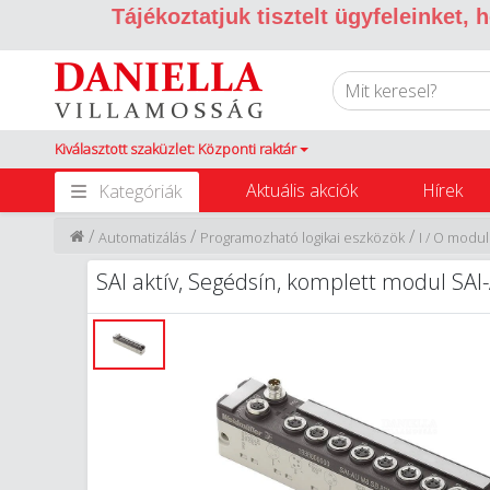
Tájékoztatjuk tisztelt ügyfeleinket,
Kiválasztott szaküzlet: Központi raktár
Aktuális akciók
Hírek
Kategóriák
/
/
/
Automatizálás
Programozható logikai eszközök
I / O modu
SAI aktív, Segédsín, komplett modul S