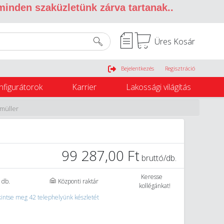
 minden szaküzletünk zárva tartanak.
.
Üres Kosár
Belépés
Bejelentkezés
Regisztráció
nfigurátorok
Karrier
Lakossági világítás
müller
99 287,00 Ft
bruttó/db.
Keresse
 db.
Központi raktár
kollégánkat!
intse meg 42 telephelyünk készletét