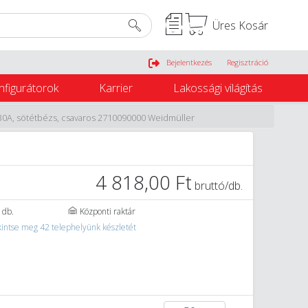
Üres Kosár
Belépés
Bejelentkezés
Regisztráció
nfigurátorok
Karrier
Lakossági világítás
0A, sötétbézs, csavaros 2710090000 Weidmüller
4 818,00 Ft
bruttó/db.
 db.
Központi raktár
intse meg 42 telephelyünk készletét