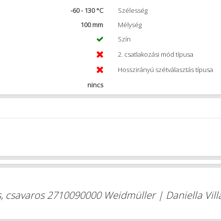
-60 - 130 °C
Szélesség
100 mm
Mélység
Szín
2. csatlakozási mód típusa
Hosszirányú szétválasztás típusa
nincs
, csavaros 2710090000 Weidmüller | Daniella Vil