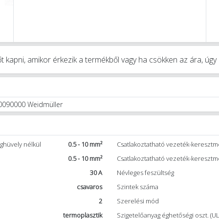
t kapni, amikor érkezik a termékből vagy ha csökken az ára, úg
10090000 Weidmüller
ghüvely nélkül
0.5 - 10 mm²
Csatlakoztatható vezeték-keresztme
0.5 - 10 mm²
Csatlakoztatható vezeték-keresztm
30 A
Névleges feszültség
csavaros
Szintek száma
2
Szerelési mód
termoplasztik
Szigetelőanyag éghetőségi oszt. (UL