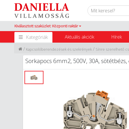
Kiválasztott szaküzlet: Központi raktár
Aktuális akciók
Hírek
Kategóriák
/
/
Kapcsolóberendezések és szekrények
Sínre szerelhető c
Sorkapocs 6mm2, 500V, 30A, sötétbézs,