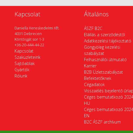
Kapcsolat
Általános
Daniella Kereskedelmi Kft.
ÁSZF B2C
4031 Debrecen
Elállás a szerződéstől
Köntösgát sor 1-3
Adatkezelési tájékoztató
+36-20-444-44-22
Göngyöleg kezelési
Kapcsolat
szabályzat
Szaküzleteink
Felhasználói útmutató
Sajtóablak
Karrier
Gyártók
B2B Üzletszabályzat
Rólunk
Befektetőknek
Cégadatok
Visszaélés bejelentő űrla
Céges bemutatkozó 202
HU
Céges bemutatkozó 202
EN
B2C ÁSZF archívum