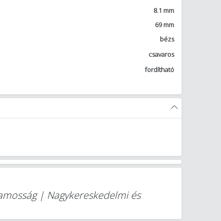
8.1 mm
69 mm
bézs
csavaros
fordítható
lamosság | Nagykereskedelmi és