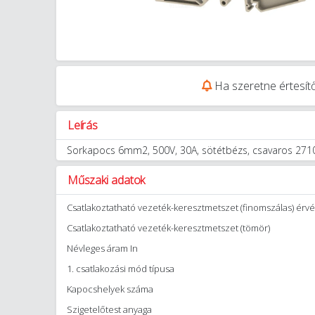
Ha szeretne értesítő
Leírás
Sorkapocs 6mm2, 500V, 30A, sötétbézs, csavaros 27
Műszaki adatok
Csatlakoztatható vezeték-keresztmetszet (finomszálas) érvé
Csatlakoztatható vezeték-keresztmetszet (tömör)
Névleges áram In
1. csatlakozási mód típusa
Kapocshelyek száma
Szigetelőtest anyaga