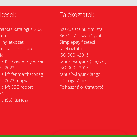
ltések
Tájékoztatók
márkás katalógus 2025
Szaküzleteink címlista
vum
Kiszállítási szabályzat
si nyilatkozat
Simplepay fizetési
márkás termékek
tájékoztató
ája
ISO 9001-2015
la Kft éves energetikai
tanusítványunk (magyar)
tés 2022
ISO 9001-2015
la Kft fenntarthatósági
tanusítványunk (angol)
tés 2022 magyar
Támogatások
la Kft ESG report
Felhasználói útmutató
EN
la jótállási jegy