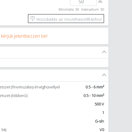
db.
Minimális: 50
Intervallum: 50
Hozzáadás az összehasonlításhoz
y
kérjük jelentkezzen be!
tszet (finomszálas) érvéghüvellyel
0.5 - 6 mm²
etszet (többerű)
0.5 - 10 mm²
500 V
1
G-sín
 94)
V0