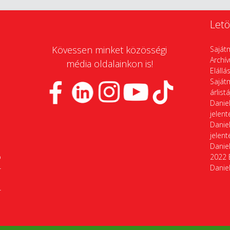
Letö
Kövessen minket közösségi
Saját
Archí
média oldalainkon is!
Elállá
Saját
árlist
Daniel
jelen
Daniel
jelen
Daniel
p
2022 
4
Daniel
4