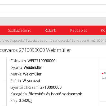
Szaküzleteink
Rólunk
Kapcsolat
Ko
/
/
satlakozókapcsok
Biztosítós és bontó sorkapcsok
Sorkapocs 6mm2, 500V, 3
 csavaros 2710090000 Weidmüller
Cikkszám:
WEI2710090000
Gyártó:
Weidmüller
0
Márka:
Weidmüller
Tek
Széria:
W-sorozat
Gyártói cikkszám:
2710090000
Kategória:
Biztosítós és bontó sorkapcsok
Súly:
0.032kg