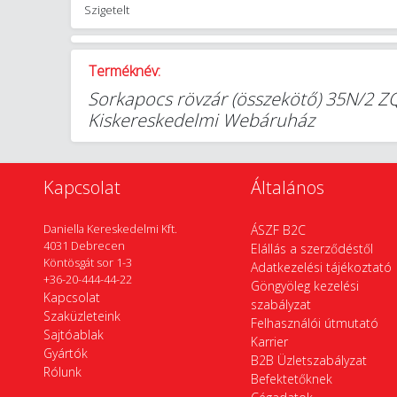
Szigetelt
Terméknév:
Sorkapocs rövzár (összekötő) 35N/2 Z
Kiskereskedelmi Webáruház
Kapcsolat
Általános
Daniella Kereskedelmi Kft.
ÁSZF B2C
4031 Debrecen
Elállás a szerződéstől
Köntösgát sor 1-3
Adatkezelési tájékoztató
+36-20-444-44-22
Göngyöleg kezelési
Kapcsolat
szabályzat
Szaküzleteink
Felhasználói útmutató
Sajtóablak
Karrier
Gyártók
B2B Üzletszabályzat
Rólunk
Befektetőknek