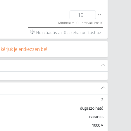
db.
Minimális: 10
Intervallum: 10
Hozzáadás az összehasonlításhoz
y
kérjük jelentkezzen be!
2
dugaszolható
narancs
1000 V