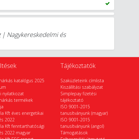
g | Nagykereskedelmi és
ltések
Tájékoztatók
márkás katalógus 2025
Szaküzleteink címlista
vum
Kiszállítási szabályzat
si nyilatkozat
Simplepay fizetési
márkás termékek
tájékoztató
ája
ISO 9001-2015
la Kft éves energetikai
tanusítványunk (magyar)
tés 2022
ISO 9001-2015
la Kft fenntarthatósági
tanusítványunk (angol)
tés 2022 magyar
Támogatások