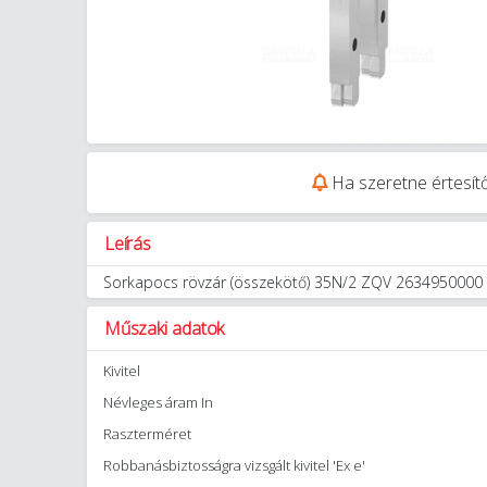
Ha szeretne értesítő
Leírás
Sorkapocs rövzár (összekötő) 35N/2 ZQV 2634950000
Műszaki adatok
Kivitel
Névleges áram In
Raszterméret
Robbanásbiztosságra vizsgált kivitel 'Ex e'