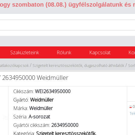
 hogy szombaton (08.08.) ügyfélszolgálatunk és
Szaküzleteink
Rólunk
Kapcsolat
Ko
/
/
satlakozókapcsok
Szigetelt keresztösszekötők, dugaszolható áthidalók
Sor
QV 2634950000 Weidmüller
Cikkszám:
WEI2634950000
Gyártó:
Weidmüller
0
Márka:
Weidmüller
Tek
Széria:
A-sorozat
Gyártói cikkszám:
2634950000
Kategória:
Szigetelt keresztösszekötők,