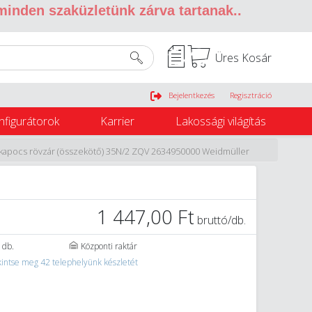
 minden szaküzletünk zárva tartanak.
.
Üres Kosár
Belépés
Bejelentkezés
Regisztráció
nfigurátorok
Karrier
Lakossági világítás
kapocs rövzár (összekötő) 35N/2 ZQV 2634950000 Weidmüller
1 447,00 Ft
bruttó/db.
 db.
Központi raktár
intse meg 42 telephelyünk készletét