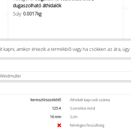
dugaszolható áthidalók
Súly:
0.0017kg
t kapni, amikor érkezik a termékből vagy ha csökken az ára, úg
 Weidmüller
keresztösszekötő
Áthidalt kapcsok száma
125 A
Szerelési mód
16 mm
Szín
Névleges feszültség