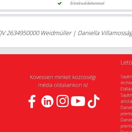
Érintésvédelemmel
QV 2634950000 Weidmüller | Daniella Villamossá
Letö
Kövessen minket közösségi
Saját
Archí
média oldalainkon is!
Elállá
Saját
árlist
Daniel
jelen
Daniel
jelen