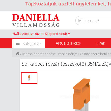
Tájékoztatjuk tisztelt ügyfeleinket,
Kiválasztott szaküzlet: Központi raktár
Aktuális akciók
Hírek
Kategóriák
/
/
Kapcsolóberendezések és szekrények
Sínre szerelhető c
Sorkapocs rövzár (összekötő) 35N/2 Z