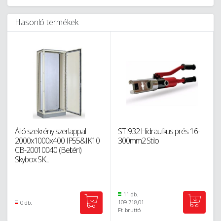
Hasonló termékek
Álló szekrény szerlappal
STI932 Hidraulikus prés 16-
2000x1000x400 IP55&IK10
300mm2 Stilo
CB-20010040 (Beltéri)
Skybox SK...
11 db.
109 718,01
0 db.
Ft
bruttó