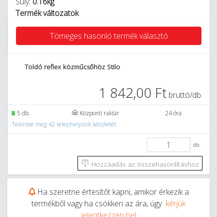
Súly:
0.16kg
Termék változatok
Tömeges hasonló termék választó
Toldó reflex közműcsőhöz Stilo
1 842,00 Ft
bruttó/db.
5 db.
Központi raktár
24 óra
Tekintse meg 42 telephelyünk készletét
db.
Hozzáadás az összehasonlításhoz
Ha szeretne értesítőt kapni, amikor érkezik a
termékből vagy ha csökken az ára, úgy
kérjük
jelentkezzen be!