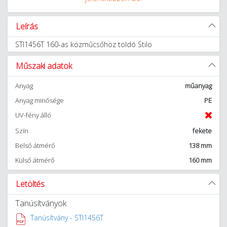
Leírás
STI1456T 160-as közműcsőhöz toldó Stilo
Műszaki adatok
Anyag
műanyag
Anyag minősége
PE
UV-fény álló
Szín
fekete
Belső átmérő
138 mm
Külső átmérő
160 mm
Letöltés
Tanúsítványok
Tanúsítvány - STI1456T