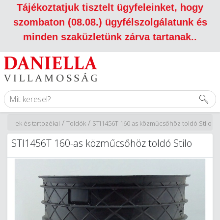
Tájékoztatjuk tisztelt ügyfeleinket, hogy
szombaton (08.08.) ügyfélszolgálatunk és
minden szaküzletünk zárva tartanak.
.
/
/
őcsövek és tartozékai
Toldók
STI1456T 160-as közműcsőhöz toldó Stilo
STI1456T 160-as közműcsőhöz toldó Stilo