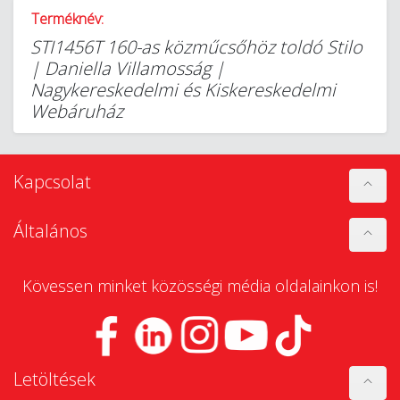
Terméknév:
STI1456T 160-as közműcsőhöz toldó Stilo
| Daniella Villamosság |
Nagykereskedelmi és Kiskereskedelmi
Webáruház
Kapcsolat
Általános
Kövessen minket közösségi média oldalainkon is!
Letöltések