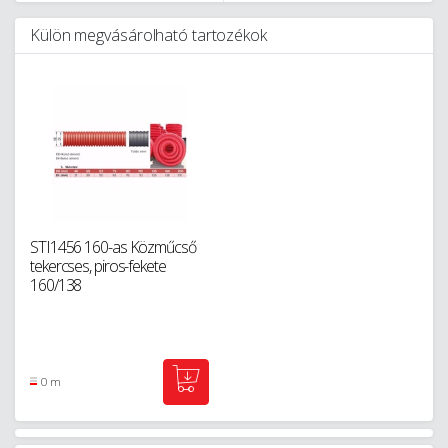
Külön megvásárolható tartozékok
STI1456 160-as Közműcső
tekercses, piros-fekete
160/138
0 m