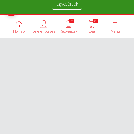
Egyetértek
Termékek összehasonlítása
0
0
Honlap
Bejelentkezés
Kedvencek
Kosár
Menü