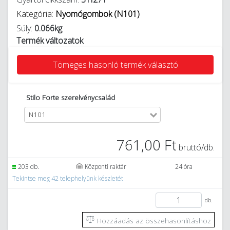
Kategória:
Nyomógombok (N101)
Súly:
0.066kg
Termék változatok
Tömeges hasonló termék választó
Stilo Forte szerelvénycsalád
N101
761,00 Ft
bruttó/db.
203 db.
Központi raktár
24 óra
Tekintse meg 42 telephelyünk készletét
db.
Hozzáadás az összehasonlításhoz