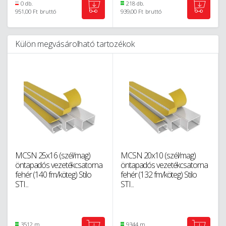
0 db.
218 db.
951,00 Ft
bruttó
939,00 Ft
bruttó
Külön megvásárolható tartozékok
MCSN 25x16 (szél/mag)
MCSN 20x10 (szél/mag)
öntapadós vezetékcsatorna
öntapadós vezetékcsatorna
fehér (140 fm/köteg) Stilo
fehér (132 fm/köteg) Stilo
STI...
STI...
3512 m
9344 m