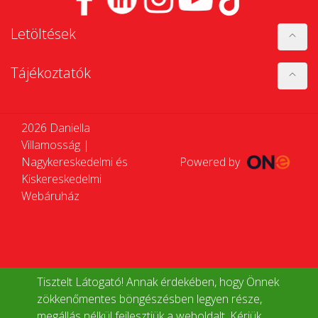
Letöltések
Tájékoztatók
2026 Daniella
Villamosság |
Nagykereskedelmi és
Powered by
Kiskereskedelmi
Webáruház
Tisztelt Látogató! Annak érdekében, hogy Önnek
zökkenőmentes böngészésben legyen része,
megállás nélkül fejlesztjük a weboldalt. Kérjük