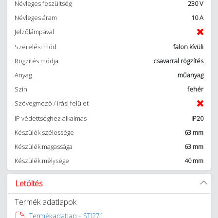
Névleges feszültség
230 V
Névleges áram
10 A
Jelzőlámpával
Szerelési mód
falon kívüli
Rögzítés módja
csavarral rögzítés
Anyag
műanyag
Szín
fehér
Szövegmező / írási felület
IP védettséghez alkalmas
IP20
Készülék szélessége
63 mm
Készülék magassága
63 mm
Készülék mélysége
40 mm
Letöltés
Termék adatlapok
Termékadatlap - STI271