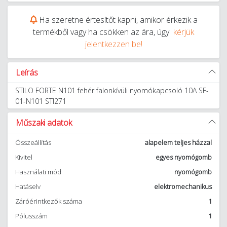
Ha szeretne értesítőt kapni, amikor érkezik a
termékből vagy ha csökken az ára, úgy
kérjük
jelentkezzen be!
Leírás
STILO FORTE N101 fehér falonkívüli nyomókapcsoló 10A SF-
01-N101 STI271
Műszaki adatok
Összeállítás
alapelem teljes házzal
Kivitel
egyes nyomógomb
Használati mód
nyomógomb
Hatáselv
elektromechanikus
Záróérintkezők száma
1
Pólusszám
1