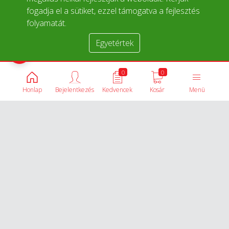
fogadja el a sütiket, ezzel támogatva a fejlesztés
folyamatát.
Egyetértek
Termékek összehasonlítása
0
0
Honlap
Bejelentkezés
Kedvencek
Kosár
Menü