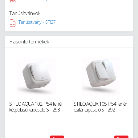
Tanúsítványok
Tanúsítvány - STI271
Hasonló termékek
STILO AQUA 102 IP54 fehér
STILO AQUA 105 IP54 fehér
kétpólusú kapcsoló STI293
csillárkapcsoló STI292