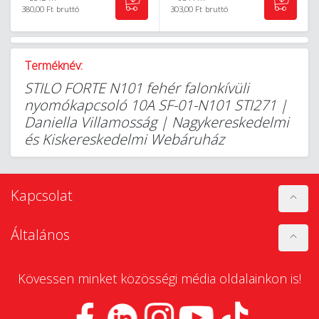
380,00 Ft
bruttó
303,00 Ft
bruttó
Terméknév:
STILO FORTE N101 fehér falonkívüli
nyomókapcsoló 10A SF-01-N101 STI271 |
Daniella Villamosság | Nagykereskedelmi
és Kiskereskedelmi Webáruház
Kapcsolat
Általános
Kövessen minket közösségi média oldalainkon is!