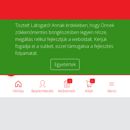
Tisztelt Látogató! Annak érdekében, hogy Önnek
zökkenőmentes böngészésben legyen része,
megállás nélkül fejlesztjük a weboldalt. Kérjük
fogadja el a sütiket, ezzel támogatva a fejlesztés
folyamatát.
Egyetértek
Termékek összehasonlítása
0
0
Honlap
Bejelentkezés
Kedvencek
Kosár
Menü