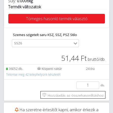
Súly:
0.0006kg
Termék változatok
Tömeges hasonló termék választó
Szemes szigetelt saru KSZ, SSZ, PSZ Stilo
SSZ6
51,44 Ft
bruttó/db.
36052 db.
Központi raktár
24 óra
Tekintse meg 42 telephelyünk készletét
db.
Hozzáadás az összehasonlításhoz
Ha szeretne értesítőt kapni, amikor érkezik a