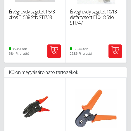
Érvéghüvely szigetelt 1,5/ 8
Érvéghüvely szigetelt 10/18
piros E1508 Stilo STI738
elefántcsont E10-18 Stilo
STI747
384800 db.
122400 db.
5,84 Ft
bruttó
22,86 Ft
bruttó
Külön megvásárolható tartozékok