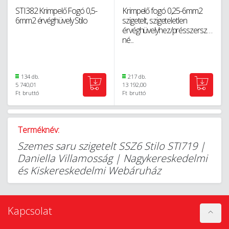
STI382 Krimpelő Fogó 0,5-
Krimpelő fogó 0,25-6mm2
6mm2 érvéghüvely Stilo
szigetelt, szigeteletlen
érvéghüvelyhez/présszerszám,
né...
134 db.
217 db.
5 740,01
13 192,00
Ft
bruttó
Ft
bruttó
Terméknév:
Szemes saru szigetelt SSZ6 Stilo STI719 |
Daniella Villamosság | Nagykereskedelmi
és Kiskereskedelmi Webáruház
Kapcsolat