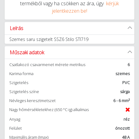
termékből vagy ha csökken az ára, úgy
kérjük
jelentkezzen be!
Leírás
Szemes saru szigetelt SSZ6 Stilo STI719
Műszaki adatok
Csatlakozó csavarmenet mérete metrikus
6
Karima forma
szemes
Szigetelés
PVC
Szigetelés színe
sárga
Névleges keresztmetszet
6 - 6 mm²
Nagy hőmérsékletekhez (650 °C-ig) alkalmas
Anyag
réz
Felület
ónozott
Maximális áram (Imax)
48 A