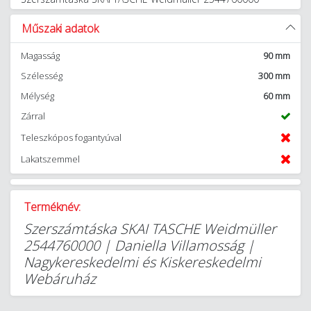
Műszaki adatok
Magasság
90 mm
Szélesség
300 mm
Mélység
60 mm
Zárral
Teleszkópos fogantyúval
Lakatszemmel
Terméknév:
Szerszámtáska SKAI TASCHE Weidmüller
2544760000 | Daniella Villamosság |
Nagykereskedelmi és Kiskereskedelmi
Webáruház