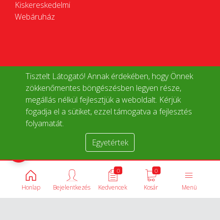
Kiskereskedelmi
Webáruház
Tisztelt Látogató! Annak érdekében, hogy Önnek
zökkenőmentes böngészésben legyen része,
megállás nélkül fejlesztjük a weboldalt. Kérjük
fogadja el a sütiket, ezzel támogatva a fejlesztés
folyamatát.
Egyetértek
Termékek összehasonlítása
0
0
Honlap
Bejelentkezés
Kedvencek
Kosár
Menü