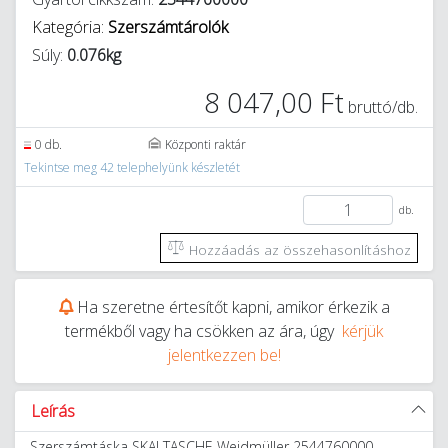
Kategória:
Szerszámtárolók
Súly:
0.076kg
8 047,00 Ft
bruttó/db.
0 db.
Központi raktár
Tekintse meg 42 telephelyünk készletét
db.
Hozzáadás az összehasonlításhoz
Ha szeretne értesítőt kapni, amikor érkezik a
termékből vagy ha csökken az ára, úgy
kérjük
jelentkezzen be!
Leírás
Szerszámtáska SKAI TASCHE Weidmüller 2544760000