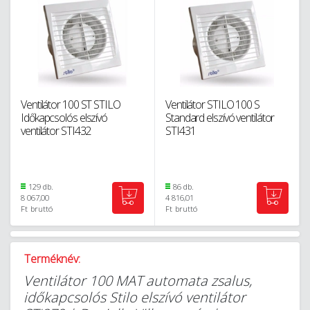
Ventilátor 100 ST STILO
Ventilátor STILO 100 S
Időkapcsolós elszívó
Standard elszívó ventilátor
ventilátor STI432
STI431
129 db.
86 db.
8 067,00
4 816,01
Ft
bruttó
Ft
bruttó
Terméknév:
Ventilátor 100 MAT automata zsalus,
időkapcsolós Stilo elszívó ventilátor