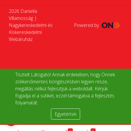
2026 Daniella
Villamosság |
Nagykereskedelmi és
Powered by
Kiskereskedelmi
Webáruház
Tisztelt Látogató! Annak érdekében, hogy Önnek
zökkenőmentes böngészésben legyen része,
megállás nélkül fejlesztjük a weboldalt. Kérjük
fogadja el a sütiket, ezzel támogatva a fejlesztés
folyamatát.
Egyetértek
Termékek összehasonlítása
0
0