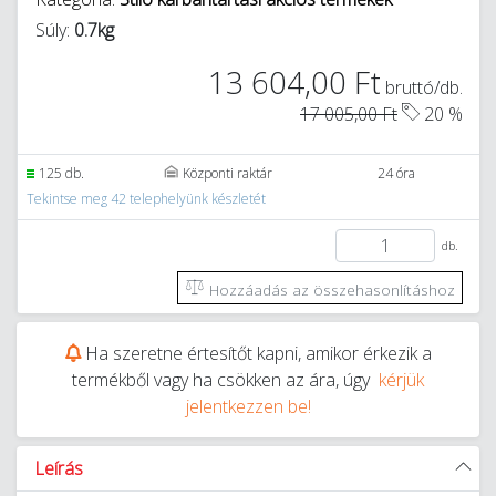
Súly:
0.7kg
13 604,00 Ft
bruttó/db.
17 005,00 Ft
20 %
125 db.
Központi raktár
24 óra
Tekintse meg 42 telephelyünk készletét
db.
Hozzáadás az összehasonlításhoz
Ha szeretne értesítőt kapni, amikor érkezik a
termékből vagy ha csökken az ára, úgy
kérjük
jelentkezzen be!
Leírás