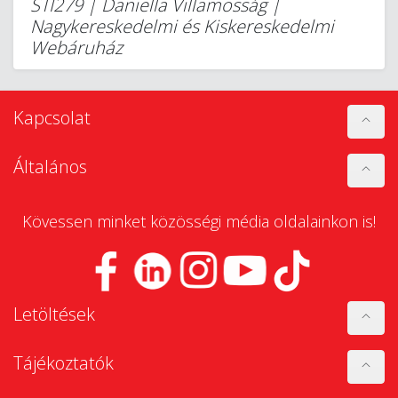
STI279 | Daniella Villamosság |
Nagykereskedelmi és Kiskereskedelmi
Webáruház
Kapcsolat
Általános
Kövessen minket közösségi média oldalainkon is!
Letöltések
Tájékoztatók