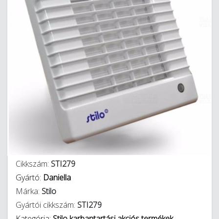
Cikkszám:
STI279
Gyártó:
Daniella
Márka:
Stilo
Gyártói cikkszám:
STI279
Kategória:
Stilo karbantartási akciós termékek