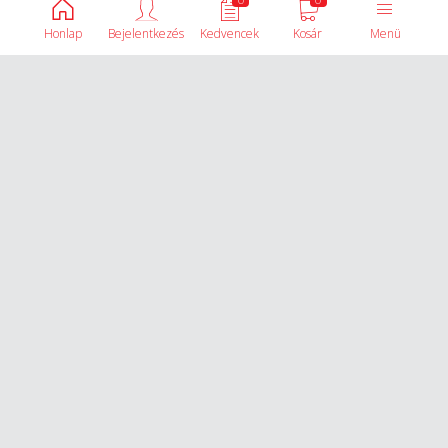
Honlap
Bejelentkezés
Kedvencek
Kosár
Menü