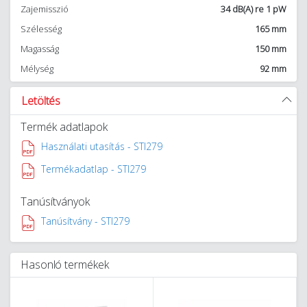
Zajemisszió
34 dB(A) re 1 pW
Szélesség
165 mm
Magasság
150 mm
Mélység
92 mm
Letöltés
Termék adatlapok
Használati utasítás - STI279
Termékadatlap - STI279
Tanúsítványok
Tanúsítvány - STI279
Hasonló termékek