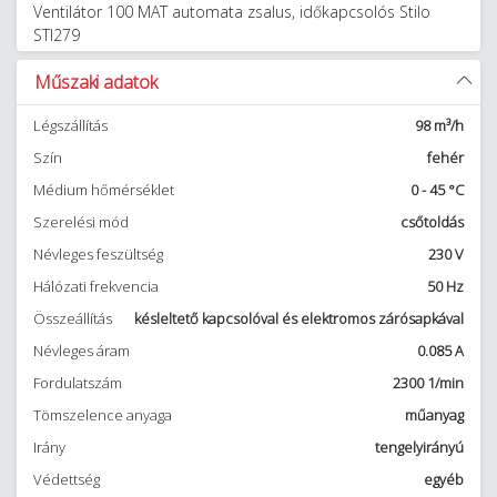
Ventilátor 100 MAT automata zsalus, időkapcsolós Stilo
STI279
Műszaki adatok
Légszállítás
98 m³/h
Szín
fehér
Médium hőmérséklet
0 - 45 °C
Szerelési mód
csőtoldás
Névleges feszültség
230 V
Hálózati frekvencia
50 Hz
Összeállítás
késleltető kapcsolóval és elektromos zárósapkával
Névleges áram
0.085 A
Fordulatszám
2300 1/min
Tömszelence anyaga
műanyag
Irány
tengelyirányú
Védettség
egyéb