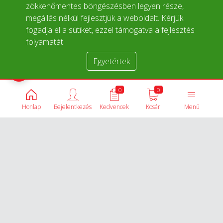
zökkenőmentes böngészésben legyen része,
megállás nélkül fejlesztjük a weboldalt. Kérjük
fogadja el a sütiket, ezzel támogatva a fejlesztés
folyamatát.
Egyetértek
Termékek összehasonlítása
0
0
Honlap
Bejelentkezés
Kedvencek
Kosár
Menü