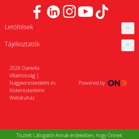
Letöltések
Tájékoztatók
2026 Daniella
Villamosság |
Nagykereskedelmi és
Powered by
Kiskereskedelmi
Webáruház
Tisztelt Látogató! Annak érdekében, hogy Önnek