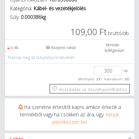
Kategória:
Kábel- és vezetékjelölés
Súly:
0.000386kg
109,00 Ft
bruttó/db.
Keresse
0 db.
Központi raktár
kollégánkat!
Tekintse meg 42 telephelyünk készletét
db.
Minimális: 300
Intervallum: 300
Hozzáadás az összehasonlításhoz
Ha szeretne értesítőt kapni, amikor érkezik a
termékből vagy ha csökken az ára, úgy
kérjük
jelentkezzen be!