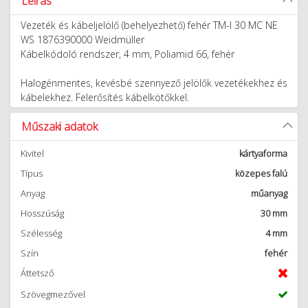
Leírás
Vezeték és kábeljelölő (behelyezhető) fehér TM-I 30 MC NE
WS 1876390000 Weidmüller
Kábelkódoló rendszer, 4 mm, Poliamid 66, fehér
Halogénmentes, kevésbé szennyező jelölők vezetékekhez és
kábelekhez. Felerősítés kábelkötőkkel.
Műszaki adatok
Kivitel
kártyaforma
Típus
közepes falú
Anyag
műanyag
Hosszúság
30 mm
Szélesség
4 mm
Szín
fehér
Áttetsző
Szövegmezővel