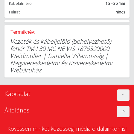
Kábelátmérő
1.3 - 35 mm
Felirat
nincs
Terméknév:
Vezeték és kábeljelölő (behelyezhető)
fehér TM-I 30 MC NE WS 1876390000
Weidmüller | Daniella Villamosság |
Nagykereskedelmi és Kiskereskedelmi
Webáruház
Kapcsolat
Általános
Kövessen minket közösségi média oldalainkon is!