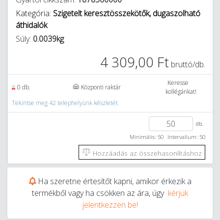
Kategória:
Szigetelt keresztösszekötők, dugaszolható
áthidalók
Súly:
0.0039kg
4 309,00 Ft
bruttó/db.
Keresse
0 db.
Központi raktár
kollégánkat!
Tekintse meg 42 telephelyünk készletét
db.
Minimális: 50
Intervallum: 50
Hozzáadás az összehasonlításhoz
Ha szeretne értesítőt kapni, amikor érkezik a
termékből vagy ha csökken az ára, úgy
kérjük
jelentkezzen be!