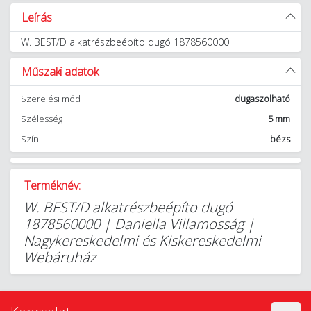
Leírás
W. BEST/D alkatrészbeépíto dugó 1878560000
Műszaki adatok
Szerelési mód
dugaszolható
Szélesség
5 mm
Szín
bézs
Terméknév:
W. BEST/D alkatrészbeépíto dugó
1878560000 | Daniella Villamosság |
Nagykereskedelmi és Kiskereskedelmi
Webáruház