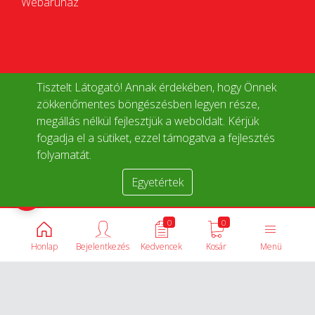
Webáruház
Tisztelt Látogató! Annak érdekében, hogy Önnek
zökkenőmentes böngészésben legyen része,
megállás nélkül fejlesztjük a weboldalt. Kérjük
fogadja el a sütiket, ezzel támogatva a fejlesztés
folyamatát.
Egyetértek
Termékek összehasonlítása
0
0
Honlap
Bejelentkezés
Kedvencek
Kosár
Menü