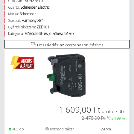
Cikkszám:
SCHZBE101
Gyártó:
Schneider Electric
Márka:
Schneider
Sorozat:
Harmony XB4
Gyártói cikkszám:
ZBE101
Kategória:
Működtető- és jelzőkészülékek
Hozzáadás az összehasonlításhoz
1 609,00 Ft
bruttó / db.
2 475,00 Ft
34.99
%
405 db.
Központi raktár
24 óra