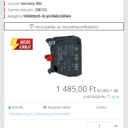
Sorozat:
Harmony XB4
Gyártói cikkszám:
ZBE102
Kategória:
Működtető- és jelzőkészülékek
Hozzáadás az összehasonlításhoz
1 485,00 Ft
bruttó / db.
2 475,00 Ft
40
%
424 db.
Központi raktár
24 óra
Tekintse meg 42 telephelyünk készletét
db.