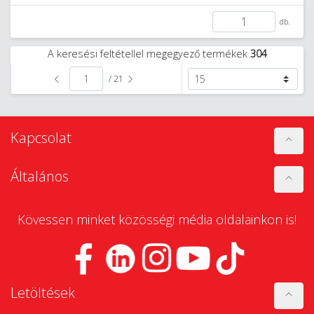
db.
A keresési feltétellel megegyező termékek
304
/ 21
Kapcsolat
Általános
Kövessen minket közösségi média oldalainkon is!
Letöltések