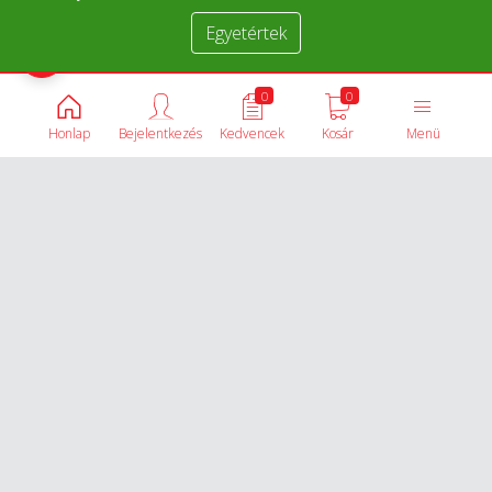
Egyetértek
Termékek összehasonlítása
0
0
Honlap
Bejelentkezés
Kedvencek
Kosár
Menü