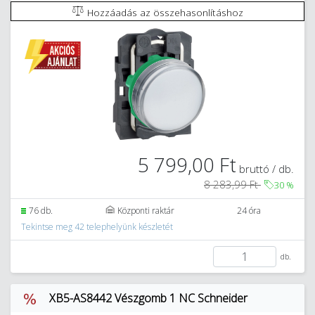
Hozzáadás az összehasonlításhoz
5 799,00 Ft
bruttó / db.
8 283,99 Ft
30
%
76 db.
Központi raktár
24 óra
Tekintse meg 42 telephelyünk készletét
db.
XB5-AS8442 Vészgomb 1 NC Schneider