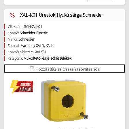
XAL-K01 Ürestok 1lyukú sárga Schneider
Cikkszám:
SCHXALK01
Gyártó:
Schneider Electric
Márka:
Schneider
Sorozat:
Harmony XALD, XALK
Gyártói cikkszám:
XALK01
Kategória:
Működtető- és jelzőkészülékek
Hozzáadás az összehasonlításhoz