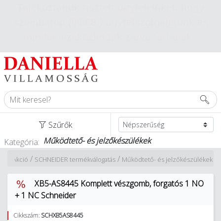
Tájékoztatjuk tisztelt ügyfeleinket, hogy
szombaton (08.08.) ügyfélszolgálatunk és
minden szaküzletünk zárva tartanak.
.
Szűrők
Működtető- és jelzőkészülékek
Kategória:
/
/
tási Akció
SCHNEIDER termékválogatás
Működtető- és jelzőkészülékek
XB5-AS8445 Komplett vészgomb, forgatós 1 NO
+ 1 NC Schneider
Cikkszám:
SCHXB5AS8445