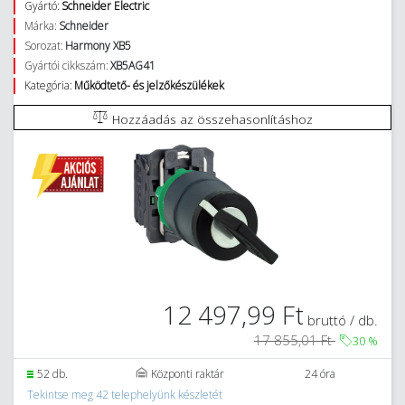
Gyártó:
Schneider Electric
Márka:
Schneider
Sorozat:
Harmony XB5
Gyártói cikkszám:
XB5AG41
Kategória:
Működtető- és jelzőkészülékek
Hozzáadás az összehasonlításhoz
12 497,99 Ft
bruttó / db.
17 855,01 Ft
30
%
52 db.
Központi raktár
24 óra
Tekintse meg 42 telephelyünk készletét