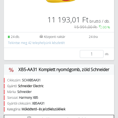
11 193,01 Ft
bruttó / db.
15 991,00 Ft
30
%
24 db.
Központi raktár
24 óra
Tekintse meg 42 telephelyünk készletét
db.
XB5-AA31 Komplett nyomógomb, zöld Schneider
Cikkszám:
SCHXB5AA31
Gyártó:
Schneider Electric
Márka:
Schneider
Sorozat:
Harmony XB5
Gyártói cikkszám:
XB5AA31
Kategória:
Működtető- és jelzőkészülékek