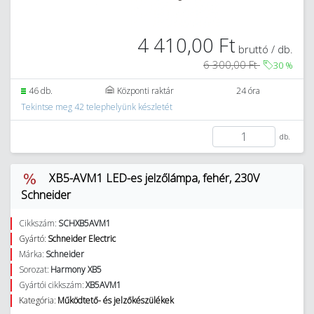
4 410,00 Ft
bruttó / db.
6 300,00 Ft
30
%
46 db.
Központi raktár
24 óra
Tekintse meg 42 telephelyünk készletét
db.
XB5-AVM1 LED-es jelzőlámpa, fehér, 230V
Schneider
Cikkszám:
SCHXB5AVM1
Gyártó:
Schneider Electric
Márka:
Schneider
Sorozat:
Harmony XB5
Gyártói cikkszám:
XB5AVM1
Kategória:
Működtető- és jelzőkészülékek