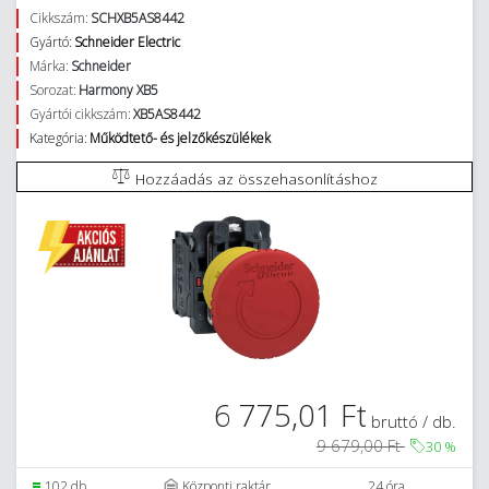
Cikkszám:
SCHXB5AS8442
Gyártó:
Schneider Electric
Márka:
Schneider
Sorozat:
Harmony XB5
Gyártói cikkszám:
XB5AS8442
Kategória:
Működtető- és jelzőkészülékek
Hozzáadás az összehasonlításhoz
6 775,01 Ft
bruttó / db.
9 679,00 Ft
30
%
102 db.
Központi raktár
24 óra