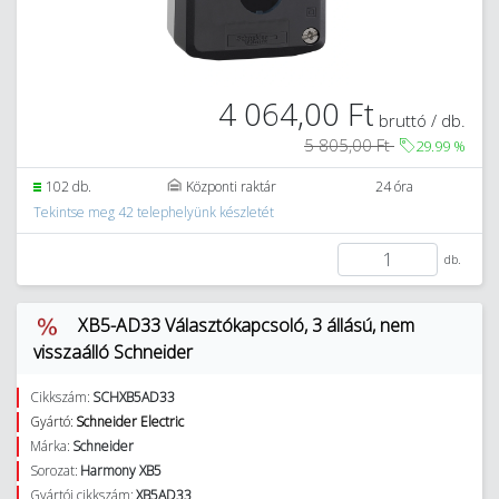
4 064,00 Ft
bruttó / db.
5 805,00 Ft
29.99
%
102 db.
Központi raktár
24 óra
Tekintse meg 42 telephelyünk készletét
db.
XB5-AD33 Választókapcsoló, 3 állású, nem
visszaálló Schneider
Cikkszám:
SCHXB5AD33
Gyártó:
Schneider Electric
Márka:
Schneider
Sorozat:
Harmony XB5
Gyártói cikkszám:
XB5AD33