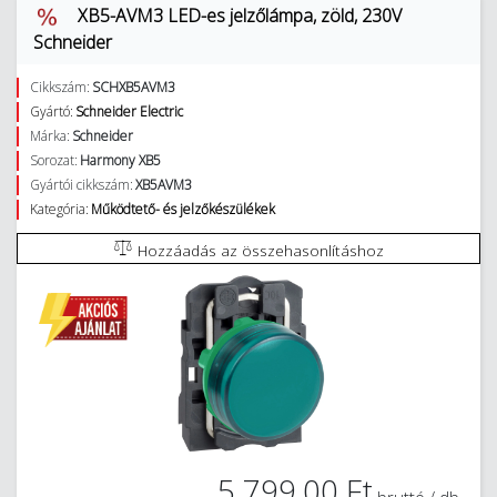
XB5-AVM3 LED-es jelzőlámpa, zöld, 230V
Schneider
Cikkszám:
SCHXB5AVM3
Gyártó:
Schneider Electric
Márka:
Schneider
Sorozat:
Harmony XB5
Gyártói cikkszám:
XB5AVM3
Kategória:
Működtető- és jelzőkészülékek
Hozzáadás az összehasonlításhoz
5 799,00 Ft
bruttó / db.