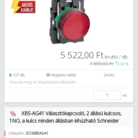
5 522,00 Ft
bruttó / db.
7 889,00 Ft
30
%
137 db.
Központi raktár
24 óra
Tekintse meg 42 telephelyünk készletét
db.
XB5-AG41 Választókapcsoló, 2 állású kulcsos,
1NO, a kulcs minden állásban kihúzható Schneider
Cikkszám:
SCHXB5AG41