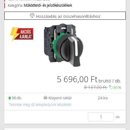
Kategória:
Működtető- és jelzőkészülékek
Hozzáadás az összehasonlításhoz
5 696,00 Ft
bruttó / db.
8 137,00 Ft
30
%
98 db.
Központi raktár
24 óra
Tekintse meg 42 telephelyünk készletét
db.