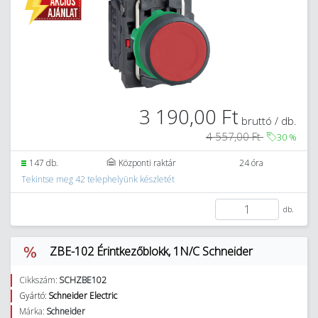
3 190,00 Ft
bruttó / db.
4 557,00 Ft
30
%
147 db.
Központi raktár
24 óra
Tekintse meg 42 telephelyünk készletét
db.
ZBE-102 Érintkezőblokk, 1N/C Schneider
Cikkszám:
SCHZBE102
Gyártó:
Schneider Electric
Márka:
Schneider