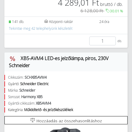
4 289,01 Ft
bruttó / db.
6 128,00 Ft
30.01
%
141 db.
Központi raktár
24 óra
Tekintse meg 42 telephelyünk készletét
db.
XB5-AVM4 LED-es jelzőlámpa, piros, 230V
Schneider
Cikkszám:
SCHXB5AVM4
Gyártó:
Schneider Electric
Márka:
Schneider
Sorozat:
Harmony XB5
Gyártói cikkszám:
XB5AVM4
Kategória:
Működtető- és jelzőkészülékek
Hozzáadás az összehasonlításhoz