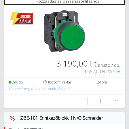
Hozzáadás az összehasonlításhoz
3 190,00 Ft
bruttó / db.
4 557,00 Ft
30
%
296 db.
Központi raktár
24 óra
Tekintse meg 42 telephelyünk készletét
db.
ZBE-101 Érintkezőblokk, 1N/O Schneider