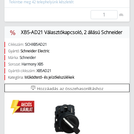
Tekintse meg 42 telephelyünk készletét
db.
XB5-AD21 Választókapcsoló, 2 állású Schneider
Cikkszám:
SCHXB5AD21
Gyártó:
Schneider Electric
Márka:
Schneider
Sorozat:
Harmony XB5
Gyártói cikkszám:
XB5AD21
Kategória:
Működtető- és jelzőkészülékek
Hozzáadás az összehasonlításhoz