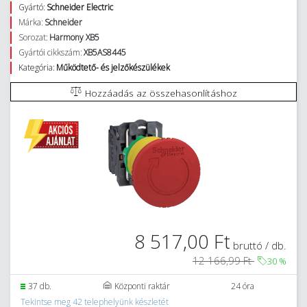
Gyártó:
Schneider Electric
Márka:
Schneider
Sorozat:
Harmony XB5
Gyártói cikkszám:
XB5AS8445
Kategória:
Működtető- és jelzőkészülékek
Hozzáadás az összehasonlításhoz
8 517,00 Ft
bruttó / db.
12 166,99 Ft
30
%
37 db.
Központi raktár
24 óra
Tekintse meg 42 telephelyünk készletét