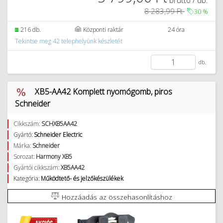
8 283,99 Ft
30
%
216 db.
Központi raktár
24 óra
Tekintse meg 42 telephelyünk készletét
db.
XB5-AA42 Komplett nyomógomb, piros
Schneider
Cikkszám:
SCHXB5AA42
Gyártó:
Schneider Electric
Márka:
Schneider
Sorozat:
Harmony XB5
Gyártói cikkszám:
XB5AA42
Kategória:
Működtető- és jelzőkészülékek
Hozzáadás az összehasonlításhoz