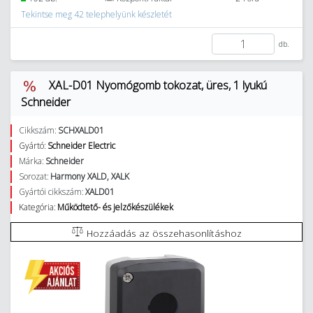
Tekintse meg 42 telephelyünk készletét
db.
XAL-D01 Nyomógomb tokozat, üres, 1 lyukú
Schneider
Cikkszám:
SCHXALD01
Gyártó:
Schneider Electric
Márka:
Schneider
Sorozat:
Harmony XALD, XALK
Gyártói cikkszám:
XALD01
Kategória:
Működtető- és jelzőkészülékek
Hozzáadás az összehasonlításhoz