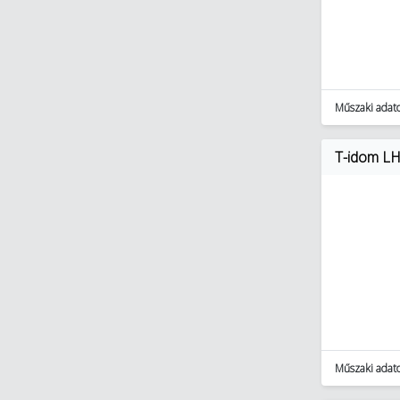
Műszaki adat
T-idom LH
Műszaki adat