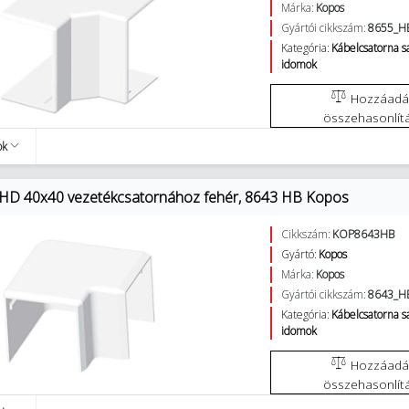
Márka:
Kopos
Gyártói cikkszám:
8655_H
Kategória:
Kábelcsatorna 
idomok
Hozzáadás az
összehasonlít
ok
LHD 40x40 vezetékcsatornához fehér, 8643 HB Kopos
Cikkszám:
KOP8643HB
Gyártó:
Kopos
Márka:
Kopos
Gyártói cikkszám:
8643_H
Kategória:
Kábelcsatorna 
idomok
Hozzáadás az
összehasonlít