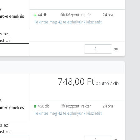
B
44 db.
Központi raktár
24 óra
sarokelemek és
Tekintse meg 42 telephelyünk készletét
áshoz
db.
748,00 Ft
bruttó / db.
B
466 db.
Központi raktár
24 óra
sarokelemek és
Tekintse meg 42 telephelyünk készletét
áshoz