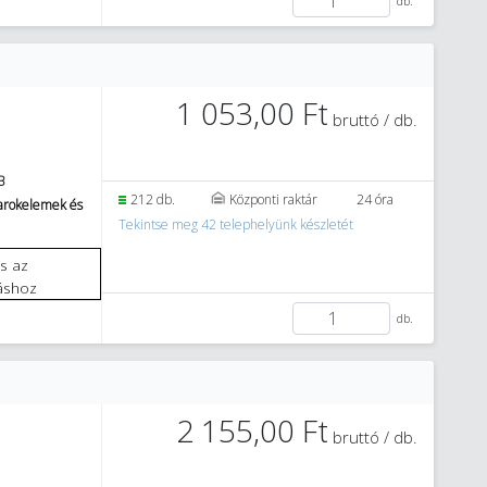
db.
1 053,00 Ft
bruttó / db.
B
212 db.
Központi raktár
24 óra
sarokelemek és
Tekintse meg 42 telephelyünk készletét
áshoz
db.
2 155,00 Ft
bruttó / db.