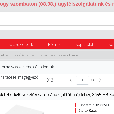
 hogy szombaton (08.08.) ügyfélszolgálatunk és
Szaküzleteink
Rólunk
Kapcsolat
Ko
/
belcsatornák
Kábelcsatorna sarokelemek és idomok
torna sarokelemek és idomok
 feltétellel megegyező
913
/ 61
ok LH 60x40 vezetékcsatornához (állítóható) fehér, 8655 HB K
Cikkszám:
KOP8655HB
Gyártó:
Kopos