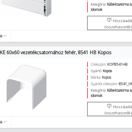
Kategória:
Kábelcsatorna 
idomok
Hozzáadás az
összehasonlít
ok
KE 60x60 vezetékcsatornához fehér, 8541 HB Kopos
Cikkszám:
KOP8541HB
Gyártó:
Kopos
Márka:
Kopos
Gyártói cikkszám:
8541_H
Kategória:
Kábelcsatorna 
idomok
Hozzáadás az
összehasonlít
ok