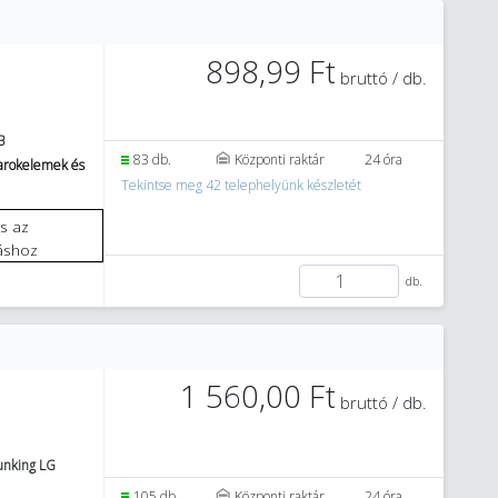
898,99 Ft
bruttó / db.
B
83 db.
Központi raktár
24 óra
sarokelemek és
Tekintse meg 42 telephelyünk készletét
áshoz
db.
1 560,00 Ft
bruttó / db.
unking LG
105 db.
Központi raktár
24 óra