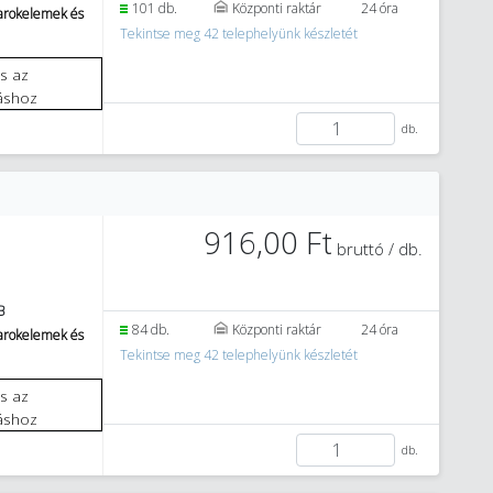
101 db.
Központi raktár
24 óra
sarokelemek és
Tekintse meg 42 telephelyünk készletét
áshoz
db.
916,00 Ft
bruttó / db.
B
84 db.
Központi raktár
24 óra
sarokelemek és
Tekintse meg 42 telephelyünk készletét
áshoz
db.