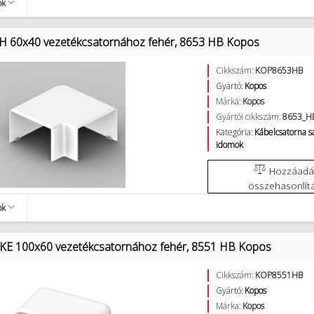
ok
LH 60x40 vezetékcsatornához fehér, 8653 HB Kopos
Cikkszám:
KOP8653HB
Gyártó:
Kopos
Márka:
Kopos
Gyártói cikkszám:
8653_H
Kategória:
Kábelcsatorna 
idomok
Hozzáadás az
összehasonlít
ok
KE 100x60 vezetékcsatornához fehér, 8551 HB Kopos
Cikkszám:
KOP8551HB
Gyártó:
Kopos
Márka:
Kopos