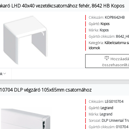
 takaró LHD 40x40 vezetékcsatornához fehér, 8642 HB Kopos
Cikkszám:
KOP8642HB
Gyártó:
Kopos
Márka:
Kopos
Gyártói cikkszám:
8642_H
Kategória:
Kábelcsatorna 
idomok
Hozzáadás az
összehasonlít
ok
010704 DLP végzáró 105x65mm csatornához
Cikkszám:
LEG010704
Gyártó:
Legrand
Márka:
Legrand
Sorozat:
DLP Universal Tr
Gyártói cikkszám:
010704