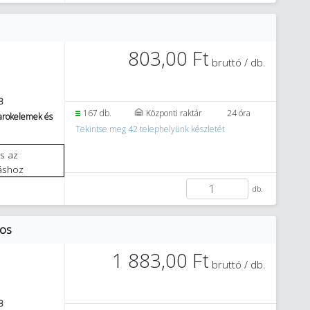
803,00 Ft
bruttó / db.
B
167 db.
Központi raktár
24 óra
sarokelemek és
Tekintse meg 42 telephelyünk készletét
áshoz
db.
pos
1 883,00 Ft
bruttó / db.
B