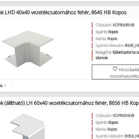
ok LHD 40x40 vezetékcsatornához fehér, 8645 HB Kopos
Cikkszám:
KOP8645HB
Gyártó:
Kopos
Márka:
Kopos
Gyártói cikkszám:
8645_H
Kategória:
Kábelcsatorna 
idomok
Hozzáadás az
összehasonlít
ok
ok (állítható) LH 60x40 vezetékcsatornához fehér, 8656 HB Ko
Cikkszám:
KOP8656HB
Gyártó:
Kopos
Márka:
Kopos
Gyártói cikkszám:
8656_H