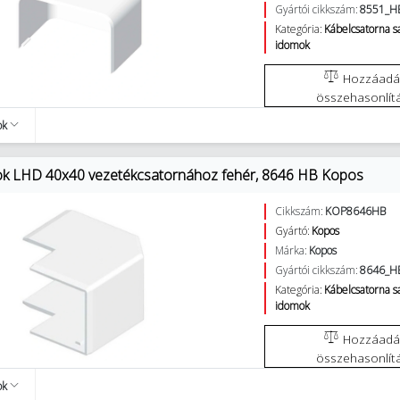
Gyártói cikkszám:
8551_H
Kategória:
Kábelcsatorna 
idomok
Hozzáadás az
összehasonlít
ok
ok LHD 40x40 vezetékcsatornához fehér, 8646 HB Kopos
Cikkszám:
KOP8646HB
Gyártó:
Kopos
Márka:
Kopos
Gyártói cikkszám:
8646_H
Kategória:
Kábelcsatorna 
idomok
Hozzáadás az
összehasonlít
ok