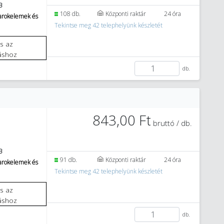
B
108 db.
Központi raktár
24 óra
sarokelemek és
Tekintse meg 42 telephelyünk készletét
áshoz
db.
843,00 Ft
bruttó / db.
B
91 db.
Központi raktár
24 óra
sarokelemek és
Tekintse meg 42 telephelyünk készletét
áshoz
db.