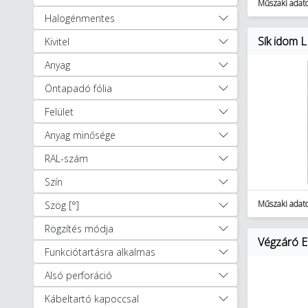
Műszaki adat
Kábelcsatorna kiegészítők
Halogénmentes
(97)
Sík idom 
Kivitel
Kábelcsatorna
kötődobozok és
Anyag
beépítőkeretek (127)
Öntapadó fólia
Kábelcsatorna
Felület
sarokelemek és idomok
(913)
Anyag minősége
Kábelcsatorna
RAL-szám
válaszfalak (40)
Kábelcsatorna végzárók
Szín
(171)
Műszaki adat
Szög [°]
Kábelrendezők és
Rögzítés módja
rögzítők (22)
Végzáró E
Perforált kábelcsatornák
Funkciótartásra alkalmas
és tartozékai (174)
Alsó perforáció
Taposócsatornák és
tartozékai (44)
Kábeltartó kapoccsal