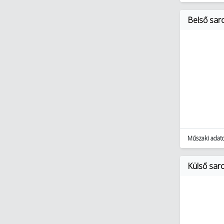
Kaputechnika (9)
Napelemes rendszerek (348)
Belső sar
Világítástechnika (27331)
Villámvédelem (3886)
Egyéb (2360)
Autóápolási termékek (47)
Munkavédelem, védőruházat (1256)
Okosotthon megoldások (321)
Okosotthon csomagok (17)
Szerszámok (11897)
Lakossági világítás (2518)
Műszaki adat
Külső sar