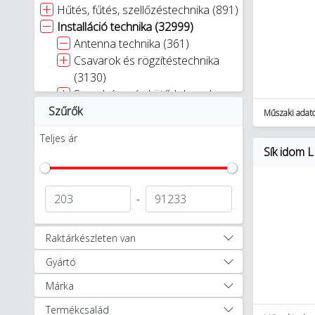
Hűtés, fűtés, szellőzéstechnika (891)
Installáció technika (32999)
Antenna technika (361)
Csavarok és rögzítéstechnika
(3130)
Szerelvény- és kötődobozok
Szűrők
(1311)
Műszaki adat
Dugvillák és aljzatok (192)
Teljes ár
Elosztók, hosszabbítók (771)
Sík idom 
Energiaoszlopok (160)
Kábelvédelem és szigetelés (674)
Kábel- és vezetékjelölés (784)
-
Kábelek, csövek rögzítés
technikája (3944)
Raktárkészleten van
Kábelcsatornák (2162)
Gyártó
Műanyag kábelcsatornák
(429)
Márka
Kábelcsatorna fedelek,
Termékcsalád
takaróidomok (145)