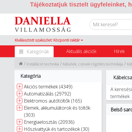
Tájékoztatjuk tisztelt ügyfeleinket,
Kiválasztott szaküzlet: Központi raktár
Aktuális akciók
Hírek
Kategóriák
/
/
/
Installáció technika
Kábelek, csövek rögzítés technikája
Ká
Kategória
Kábelcsa
Akciós termékek (4349)
A keresési
Automatizálás (29792)
termékek
Elektromos autótöltők (165)
Elemek, akkumulátorok és töltők
Belső sar
(303)
Energiaelosztás (20936)
Hőszivattyúk és tartozékok (30)