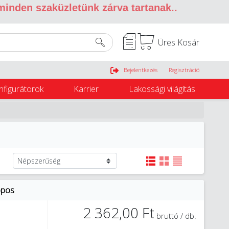
 minden szaküzletünk zárva tartanak.
.
Üres Kosár
Belépés
Bejelentkezés
Regisztráció
nfigurátorok
Karrier
Lakossági világítás
opos
2 362,00 Ft
bruttó / db.