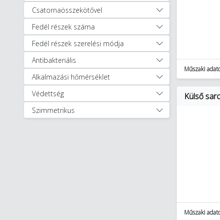
Csoportos kábelrögzítő (62)
Csatornaösszekötővel
Csőbilincsek (376)
Kábelbilincsek (1250)
Fedél részek száma
Szögelhető bilincsek (94)
Fedél részek szerelési módja
Kábel/vezeték szerelési és
Antibakteriális
csatlakozó anyagok (2520)
Műszaki adat
Kábeltartó rendszerek (14813)
Alkalmazási hőmérséklet
Padlódobozok, padló alatti
Védettség
Külső sar
szerelési rendszerek (885)
Tűzvédelmi kiegészítők (61)
Szimmetrikus
Villanyszerelési védőcsövek és
tartozékai (1896)
Tömszelencék és szigetelő
gyűrűk (1309)
Egyéb Installáció technika (188)
Kábelek, vezetékek (1196)
Kapcsolóberendezések és
szekrények (18055)
Műszaki adat
Szerelvények (10151)