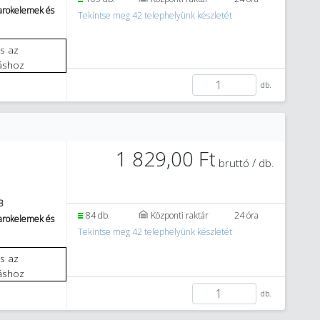
sarokelemek és
Tekintse meg 42 telephelyünk készletét
áshoz
db.
1 829,00 Ft
bruttó / db.
B
84 db.
Központi raktár
24 óra
sarokelemek és
Tekintse meg 42 telephelyünk készletét
áshoz
db.