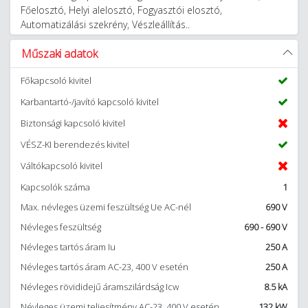
Főelosztó, Helyi alelosztó, Fogyasztói elosztó,
Automatizálási szekrény, Vészleállítás..
Műszaki adatok
Főkapcsoló kivitel
Karbantartó-/javító kapcsoló kivitel
Biztonsági kapcsoló kivitel
VÉSZ-KI berendezés kivitel
Váltókapcsoló kivitel
Kapcsolók száma
1
Max. névleges üzemi feszültség Ue AC-nél
690 V
Névleges feszültség
690 - 690 V
Névleges tartós áram Iu
250 A
Névleges tartós áram AC-23, 400 V esetén
250 A
Névleges rövididejű áramszilárdság Icw
8.5 kA
Névleges üzemi teljesítmény AC-23, 400 V esetén
132 kW