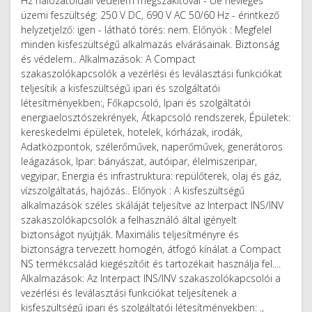
Hz hálózatoldali védelem megszakítóval - Ue névleges
üzemi feszültség: 250 V DC, 690 V AC 50/60 Hz - érintkező
helyzetjelző: igen - látható törés: nem. Előnyök : Megfelel
minden kisfeszültségű alkalmazás elvárásainak. Biztonság
és védelem.. Alkalmazások: A Compact
szakaszolókapcsolók a vezérlési és leválasztási funkciókat
teljesítik a kisfeszültségű ipari és szolgáltatói
létesítményekben:, Főkapcsoló, Ipari és szolgáltatói
energiaelosztószekrények, Átkapcsoló rendszerek, Épületek:
kereskedelmi épületek, hotelek, kórházak, irodák,
Adatközpontok, szélerőművek, naperőművek, generátoros
leágazások, Ipar: bányászat, autóipar, élelmiszeripar,
vegyipar, Energia és infrastruktura: repülőterek, olaj és gáz,
vízszolgáltatás, hajózás.. Előnyök : A kisfeszültségű
alkalmazások széles skáláját teljesítve az Interpact INS/INV
szakaszolókapcsolók a felhasználó által igényelt
biztonságot nyújtják. Maximális teljesítményre és
biztonságra tervezett homogén, átfogó kínálat a Compact
NS termékcsalád kiegészítőit és tartozékait használja fel....
Alkalmazások: Az Interpact INS/INV szakaszolókapcsolói a
vezérlési és leválasztási funkciókat teljesítenek a
kisfeszültségű ipari és szolgáltatói létesítményekben: .,