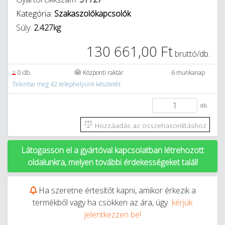
Kategória:
Szakaszolókapcsolók
Súly:
2.427kg
130 661,00 Ft
bruttó/db.
0 db.
Központi raktár
6 munkanap
Tekintse meg 42 telephelyünk készletét
db.
Hozzáadás az összehasonlításhoz
Látogasson el a gyártóval kapcsolatban létrehozott
oldalunkra, melyen további érdekességeket talál!
Ha szeretne értesítőt kapni, amikor érkezik a
termékből vagy ha csökken az ára, úgy
kérjük
jelentkezzen be!