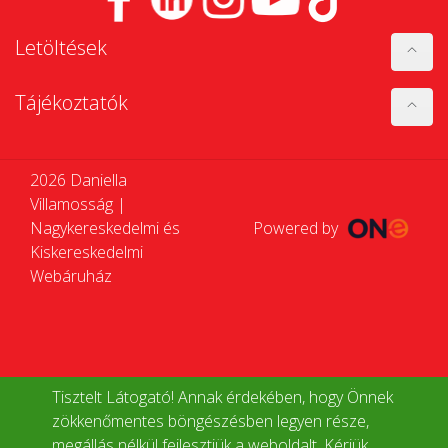
Letöltések
Tájékoztatók
2026 Daniella
Villamosság |
Nagykereskedelmi és
Powered by
Kiskereskedelmi
Webáruház
Tisztelt Látogató! Annak érdekében, hogy Önnek
zökkenőmentes böngészésben legyen része,
megállás nélkül fejlesztjük a weboldalt. Kérjük