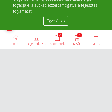
fogadja el a sütiket, ezzel támogatva a fejlesztés
folyamatát.
Egyetértek
Termékek összehasonlítása
0
0
Honlap
Bejelentkezés
Kedvencek
Kosár
Menü