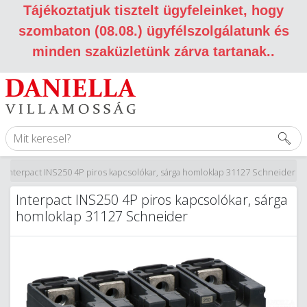
Tájékoztatjuk tisztelt ügyfeleinket, hogy
szombaton (08.08.) ügyfélszolgálatunk és
minden szaküzletünk zárva tartanak.
.
/
Interpact INS250 4P piros kapcsolókar, sárga homloklap 31127 Schneider
Interpact INS250 4P piros kapcsolókar, sárga
homloklap 31127 Schneider