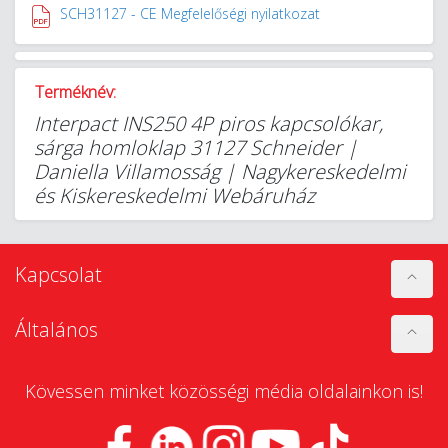
SCH31127 - CE Megfelelőségi nyilatkozat
Terméknév:
Interpact INS250 4P piros kapcsolókar,
sárga homloklap 31127 Schneider |
Daniella Villamosság | Nagykereskedelmi
és Kiskereskedelmi Webáruház
Kapcsolat
Általános
Kövessen minket közösségi média oldalainkon is!