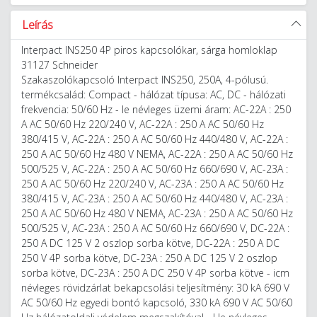
Leírás
Interpact INS250 4P piros kapcsolókar, sárga homloklap
31127 Schneider
Szakaszolókapcsoló Interpact INS250, 250A, 4-pólusú.
termékcsalád: Compact - hálózat típusa: AC, DC - hálózati
frekvencia: 50/60 Hz - le névleges üzemi áram: AC-22A : 250
A AC 50/60 Hz 220/240 V, AC-22A : 250 A AC 50/60 Hz
380/415 V, AC-22A : 250 A AC 50/60 Hz 440/480 V, AC-22A :
250 A AC 50/60 Hz 480 V NEMA, AC-22A : 250 A AC 50/60 Hz
500/525 V, AC-22A : 250 A AC 50/60 Hz 660/690 V, AC-23A :
250 A AC 50/60 Hz 220/240 V, AC-23A : 250 A AC 50/60 Hz
380/415 V, AC-23A : 250 A AC 50/60 Hz 440/480 V, AC-23A :
250 A AC 50/60 Hz 480 V NEMA, AC-23A : 250 A AC 50/60 Hz
500/525 V, AC-23A : 250 A AC 50/60 Hz 660/690 V, DC-22A :
250 A DC 125 V 2 oszlop sorba kötve, DC-22A : 250 A DC
250 V 4P sorba kötve, DC-23A : 250 A DC 125 V 2 oszlop
sorba kötve, DC-23A : 250 A DC 250 V 4P sorba kötve - icm
névleges rövidzárlat bekapcsolási teljesítmény: 30 kA 690 V
AC 50/60 Hz egyedi bontó kapcsoló, 330 kA 690 V AC 50/60