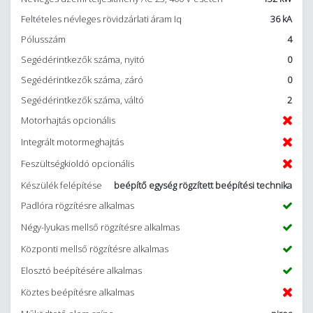
Feltételes névleges rövidzárlati áram Iq
36 kA
Pólusszám
4
Segédérintkezők száma, nyitó
0
Segédérintkezők száma, záró
0
Segédérintkezők száma, váltó
2
Motorhajtás opcionális
Integrált motormeghajtás
Feszültségkioldó opcionális
Készülék felépítése
beépítő egység rögzített beépítési technika
Padlóra rögzítésre alkalmas
Négy-lyukas mellső rögzítésre alkalmas
Központi mellső rögzítésre alkalmas
Elosztó beépítésére alkalmas
Köztes beépítésre alkalmas