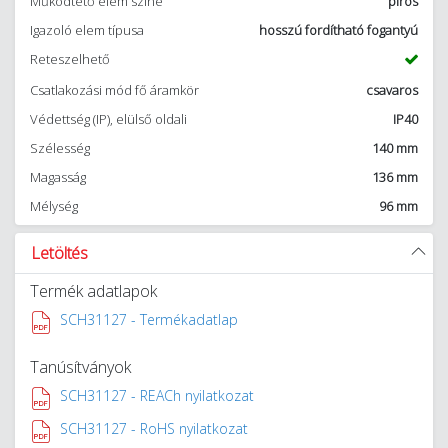
Működtető elem színe
piros
Igazoló elem típusa
hosszú fordítható fogantyú
Reteszelhető
Csatlakozási mód fő áramkör
csavaros
Védettség (IP), elülső oldali
IP40
Szélesség
140 mm
Magasság
136 mm
Mélység
96 mm
Letöltés
Termék adatlapok
SCH31127 - Termékadatlap
Tanúsítványok
SCH31127 - REACh nyilatkozat
SCH31127 - RoHS nyilatkozat