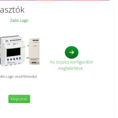
lasztók
Zelio Logic
Az összes konfigurátor
megtekintése...
elio Logic vezérlőmodul
Megnyitás