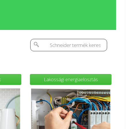
k
Lakossági energiaelosztás