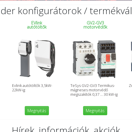
der konfigurátorok / termékvá
EVlink
GV2-GV3
autótöltők
motorvédők
Evlink autótöltők 3,5kW-
TeSys GV2-GV3 Termikus-
Z
22kW-ig
mágneses motorvédő
megszakítók 0,37 … 30 kW-ig
Megnyitás
Megnyitás
Hírek, információk, akciók