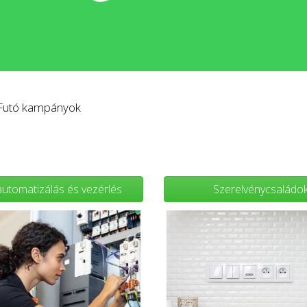
Futó kampányok
 automatizálás és vezérlés
Szerelvénycsaládo