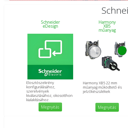
Schnei
Schneider
Harmony
eDesign
XB5
műanyag
Elosztószekrény
Harmony XB5 22 mm
konfigurálásához,
műanyag működtető és
szerelvények
jelzőkészülékek
kiválasztásához, okosotthon
kialakításához.
Megnyitás
Megnyitás