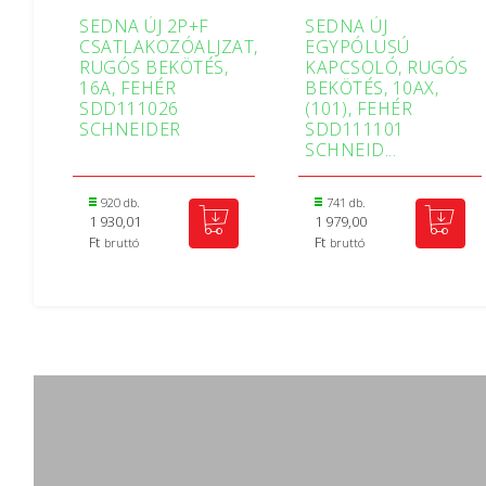
SEDNA ÚJ 2P+F
SEDNA ÚJ
CSATLAKOZÓALJZAT,
EGYPÓLUSÚ
RUGÓS BEKÖTÉS,
KAPCSOLÓ, RUGÓS
16A, FEHÉR
BEKÖTÉS, 10AX,
SDD111026
(101), FEHÉR
SCHNEIDER
SDD111101
SCHNEID...
920 db.
741 db.
1 930,01
1 979,00
Ft
Ft
bruttó
bruttó