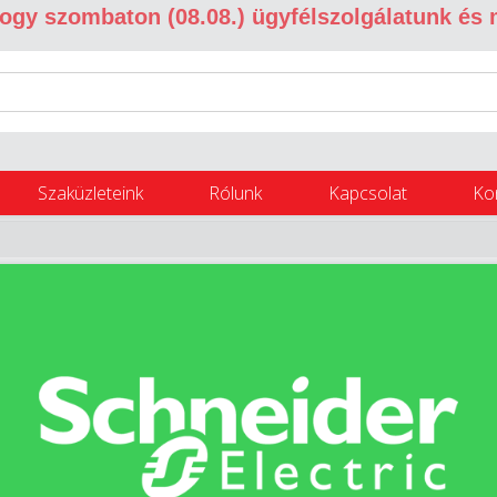
 hogy szombaton (08.08.) ügyfélszolgálatunk és
Szaküzleteink
Rólunk
Kapcsolat
Ko