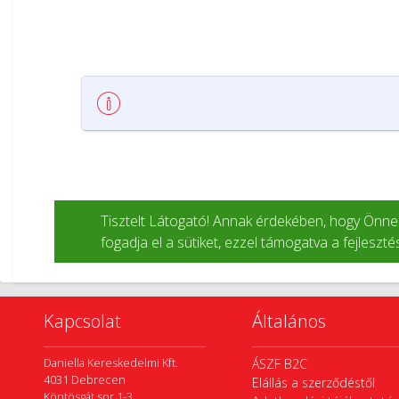
Kapcsolat
Általános
Daniella Kereskedelmi Kft.
ÁSZF B2C
4031 Debrecen
Elállás a szerződéstől
Köntösgát sor 1-3