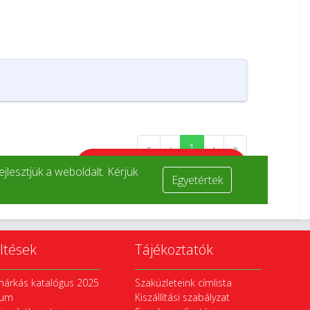
ltések
Tájékoztatók
márkás katalógus 2025
Szaküzleteink címlista
vum
Kiszállítási szabályzat