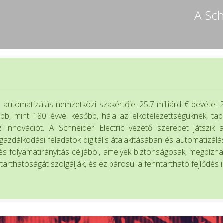
A Sch
automatizálás nemzetközi szakértője. 25,7 milliárd € bevétel 
 Több, mint 180 évvel később, hála az elkötelezettségüknek, t
az innovációt. A Schneider Electric vezető szerepet játszik 
agazdálkodási feladatok digitális átalakításában és automatizál
 és folyamatirányítás céljából, amelyek biztonságosak, megbíz
rthatóságát szolgálják, és ez párosul a fenntartható fejlődés irá