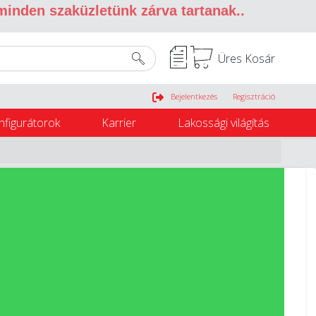
 minden szaküzletünk zárva tartanak.
.
Üres Kosár
Belépés
Bejelentkezés
Regisztráció
nfigurátorok
Karrier
Lakossági világítás