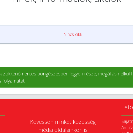
Letö
Kövessen minket közösségi
Saját
Archí
média oldalainkon is!