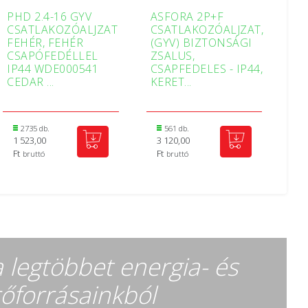
PHD 2.4-16 GYV
ASFORA 2P+F
CSATLAKOZÓALJZAT
CSATLAKOZÓALJZAT,
FEHÉR, FEHÉR
(GYV) BIZTONSÁGI
CSAPÓFEDÉLLEL
ZSALUS,
IP44 WDE000541
CSAPFEDELES - IP44,
CEDAR ...
KERET...
2735 db.
561 db.
1 523,00
3 120,00
Ft
Ft
bruttó
bruttó
a legtöbbet energia- és
őforrásainkból