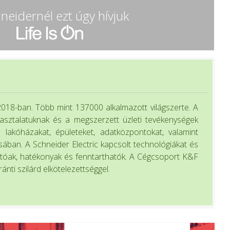
neidernél ezt úgy hívjuk
2018-ban. Több mint 137000 alkalmazott világszerte. A
apasztalatuknak és a megszerzett üzleti tevékenységek
a lakóházakat, épületeket, adatközpontokat, valamint
ásában. A Schneider Electric kapcsolt technológiákat és
hatóak, hatékonyak és fenntarthatók. A Cégcsoport K&F
nti szilárd elkötelezettséggel.