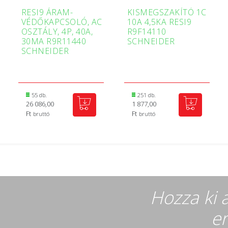
RESI9 ÁRAM-
KISMEGSZAKÍTÓ 1C
VÉDŐKAPCSOLÓ, AC
10A 4,5KA RESI9
OSZTÁLY, 4P, 40A,
R9F14110
30MA R9R11440
SCHNEIDER
SCHNEIDER
55 db.
251 db.
26 086,00
1 877,00
Ft
Ft
bruttó
bruttó
Hozza ki 
er