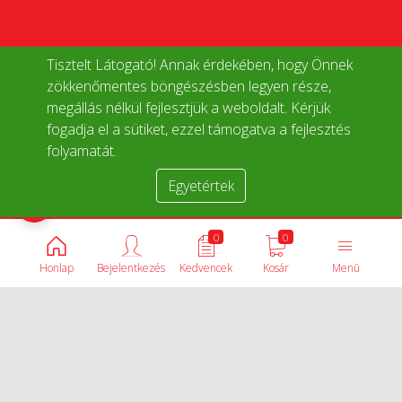
Tisztelt Látogató! Annak érdekében, hogy Önnek
zökkenőmentes böngészésben legyen része,
megállás nélkül fejlesztjük a weboldalt. Kérjük
fogadja el a sütiket, ezzel támogatva a fejlesztés
folyamatát.
Egyetértek
Termékek összehasonlítása
0
0
Honlap
Bejelentkezés
Kedvencek
Kosár
Menü