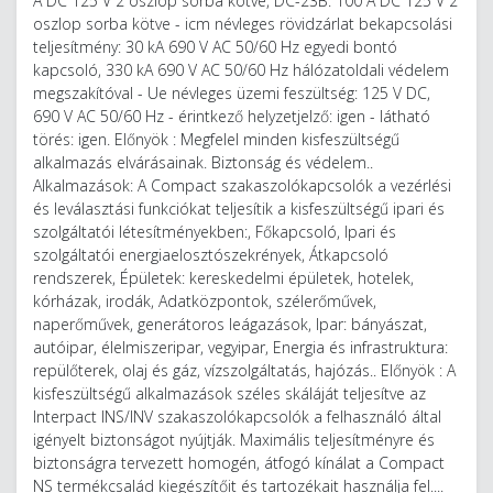
A DC 125 V 2 oszlop sorba kötve, DC-23B: 100 A DC 125 V 2
oszlop sorba kötve - icm névleges rövidzárlat bekapcsolási
teljesítmény: 30 kA 690 V AC 50/60 Hz egyedi bontó
kapcsoló, 330 kA 690 V AC 50/60 Hz hálózatoldali védelem
megszakítóval - Ue névleges üzemi feszültség: 125 V DC,
690 V AC 50/60 Hz - érintkező helyzetjelző: igen - látható
törés: igen. Előnyök : Megfelel minden kisfeszültségű
alkalmazás elvárásainak. Biztonság és védelem..
Alkalmazások: A Compact szakaszolókapcsolók a vezérlési
és leválasztási funkciókat teljesítik a kisfeszültségű ipari és
szolgáltatói létesítményekben:, Főkapcsoló, Ipari és
szolgáltatói energiaelosztószekrények, Átkapcsoló
rendszerek, Épületek: kereskedelmi épületek, hotelek,
kórházak, irodák, Adatközpontok, szélerőművek,
naperőművek, generátoros leágazások, Ipar: bányászat,
autóipar, élelmiszeripar, vegyipar, Energia és infrastruktura:
repülőterek, olaj és gáz, vízszolgáltatás, hajózás.. Előnyök : A
kisfeszültségű alkalmazások széles skáláját teljesítve az
Interpact INS/INV szakaszolókapcsolók a felhasználó által
igényelt biztonságot nyújtják. Maximális teljesítményre és
biztonságra tervezett homogén, átfogó kínálat a Compact
NS termékcsalád kiegészítőit és tartozékait használja fel....