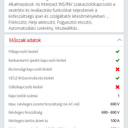
Alkalmazások: Az Interpact INS/INV szakaszolókapcsolói a
vezérlési és leválasztási funkciókat teljesítenek a
kisfeszültségű ipari és szolgáltatói létesítményekben: .,
Főelosztó, Helyi alelosztó, Fogyasztói elosztó,
Automatizálási szekrény, Vészleállítás..
Műszaki adatok
Főkapcsoló kivitel
Karbantartó-/javító kapcsoló kivitel
Biztonsági kapcsoló kivitel
VÉSZ-KI berendezés kivitel
Váltókapcsoló kivitel
Kapcsolók száma
1
Max. névleges üzemi feszültség Ue AC-nél
690 V
Névleges feszültség
690 - 690 V
Névleges tartós áram Iu
100 A