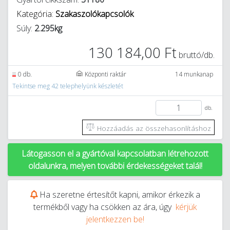
Kategória:
Szakaszolókapcsolók
Súly:
2.295kg
130 184,00 Ft
bruttó/db.
0 db.
Központi raktár
14 munkanap
Tekintse meg 42 telephelyünk készletét
db.
Hozzáadás az összehasonlításhoz
Látogasson el a gyártóval kapcsolatban létrehozott
oldalunkra, melyen további érdekességeket talál!
Ha szeretne értesítőt kapni, amikor érkezik a
termékből vagy ha csökken az ára, úgy
kérjük
jelentkezzen be!