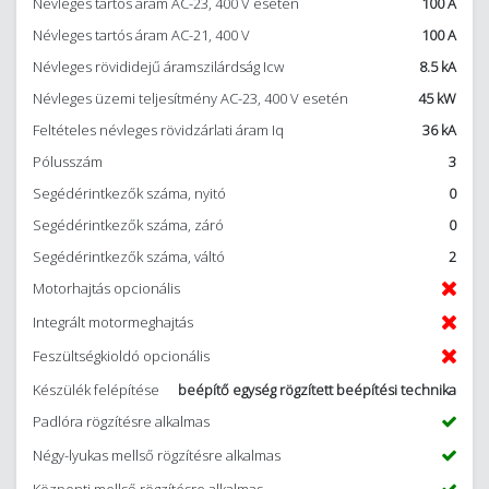
Névleges tartós áram AC-23, 400 V esetén
100 A
Névleges tartós áram AC-21, 400 V
100 A
Névleges rövididejű áramszilárdság Icw
8.5 kA
Névleges üzemi teljesítmény AC-23, 400 V esetén
45 kW
Feltételes névleges rövidzárlati áram Iq
36 kA
Pólusszám
3
Segédérintkezők száma, nyitó
0
Segédérintkezők száma, záró
0
Segédérintkezők száma, váltó
2
Motorhajtás opcionális
Integrált motormeghajtás
Feszültségkioldó opcionális
Készülék felépítése
beépítő egység rögzített beépítési technika
Padlóra rögzítésre alkalmas
Négy-lyukas mellső rögzítésre alkalmas