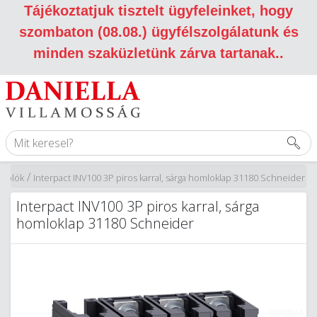
Tájékoztatjuk tisztelt ügyfeleinket, hogy
szombaton (08.08.) ügyfélszolgálatunk és
minden szaküzletünk zárva tartanak.
.
/
csolók
Interpact INV100 3P piros karral, sárga homloklap 31180 Schneider
Interpact INV100 3P piros karral, sárga
homloklap 31180 Schneider