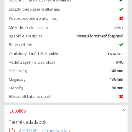
Központi mellső rögzítésre alkalmas
Elosztó beépítésére alkalmas
Köztes beépítésre alkalmas
Működtető elem színe
piros
Igazoló elem típusa
hosszú fordítható fogantyú
Reteszelhető
Csatlakozási mód fő áramkör
csavaros
Védettség (IP), elülső oldali
IP40
Szélesség
140 mm
Magasság
136 mm
Mélység
96 mm
Előszerelt kábelezéssel
Letöltés
Termék adatlapok
SCH31180 - Termékadatlap